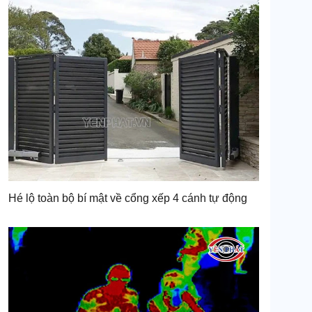
Hé lộ toàn bộ bí mật về cổng xếp 4 cánh tự động