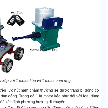
 kép với 1 motor kéo và 1 motor cảm ứng
trên lực hút nam châm thường sẽ được trang bị động cơ
 dẫn động. Trong đó 1 là motor kéo như đối với loại dùng
ừ để xác định phương hướng di chuyển.
g cơ đơn để đáp ứng nhu cầu đóng hoặc mở cổng. Công