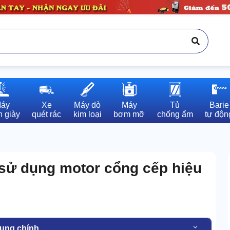
áy

Xe

Máy dò

Máy

Tủ

Barie

 giày
quét rác
kim loại
bơm mỡ
chống ẩm
tự độn
 sử dụng motor cổng cếp hiệu
dung chính