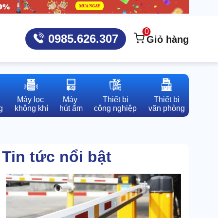
0
0985.626.307
Giỏ hàng
Máy lọc 

Máy 

Thiết bị

Thiết bị

g
không khí
hút ẩm
công nghiệp
văn phòng
Tin tức nổi bật