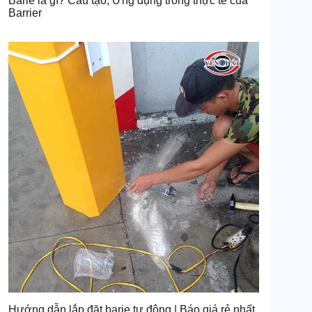
Barie là gì? Cấu tạo, Ứng dụng trong thực tế của
Barrier
Hướng dẫn lắp đặt barie tự động | Báo giá rẻ nhất