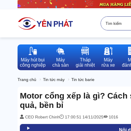
Máy hút bụi

Máy

Tháp

Máy

M
công nghiệp
chà sàn
giải nhiệt
rửa xe
đánh
Trang chủ
Tin tức máy
Tin tức barie
Motor cổng xếp là gì? Cách
quả, bền bỉ
CEO Robert Chinh
17:00:51 14/11/2025
1016
Nội 