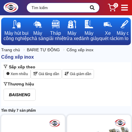
0
Máy hút bụi

Máy

Tháp

Máy

Máy

Xe

Máy dò

công nghiệp
chà sàn
giải nhiệt
rửa xe
đánh giày
quét rác
kim loạ
Trang chủ
BARIE TỰ ĐỘNG
Cổng xếp inox
Cổng xếp inox
Sắp xếp theo
Xem nhiều
Giá tăng dần
Giá giảm dần
Thương hiệu
Tìm thấy 7 sản phẩm