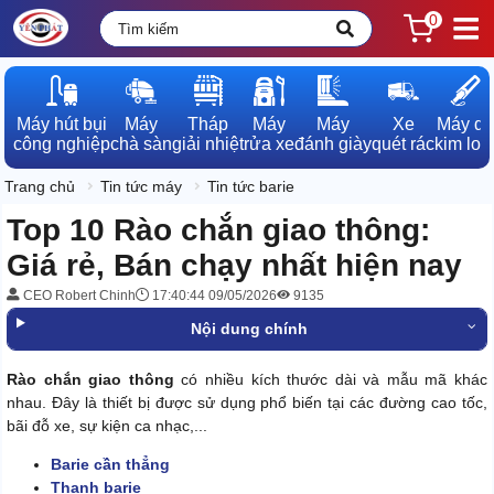
0
Máy hút bụi

Máy

Tháp

Máy

Máy

Xe

Máy dò

công nghiệp
chà sàn
giải nhiệt
rửa xe
đánh giày
quét rác
kim loạ
Trang chủ
Tin tức máy
Tin tức barie
Top 10 Rào chắn giao thông:
Giá rẻ, Bán chạy nhất hiện nay
CEO Robert Chinh
17:40:44 09/05/2026
9135
Nội dung chính
Rào chắn giao thông
có nhiều kích thước dài và mẫu mã khác
nhau. Đây là thiết bị được sử dụng phổ biến tại các đường cao tốc,
bãi đỗ xe, sự kiện ca nhạc,...
Barie cần thẳng
Thanh barie