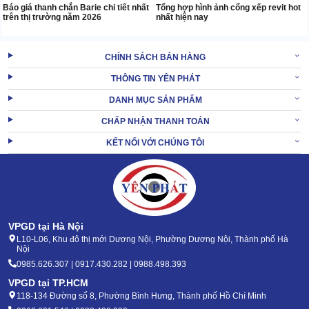
Báo giá thanh chắn Barie chi tiết nhất
Tổng hợp hình ảnh cổng xếp revit hot
trên thị trường năm 2026
nhất hiện nay
CHÍNH SÁCH BÁN HÀNG
THÔNG TIN YÊN PHÁT
DANH MỤC SẢN PHẨM
CHẤP NHẬN THANH TOÁN
KẾT NỐI VỚI CHÚNG TÔI
VPGD tại Hà Nội
L10-L06, Khu đô thị mới Dương Nội, Phường Dương Nội, Thành phố Hà
Nội
0985.626.307 | 0917.430.282 | 0988.498.393
VPGD tại TP.HCM
118-134 Đường số 8, Phường Bình Hưng, Thành phố Hồ Chí Minh