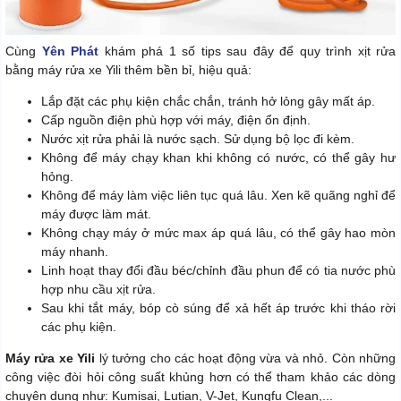
Cùng
Yên Phát
khám phá 1 số tips sau đây để quy trình xịt rửa
bằng máy rửa xe Yili thêm bền bỉ, hiệu quả:
Lắp đặt các phụ kiện chắc chắn, tránh hở lỏng gây mất áp.
Cấp nguồn điện phù hợp với máy, điện ổn định.
Nước xịt rửa phải là nước sạch. Sử dụng bộ lọc đi kèm.
Không để máy chạy khan khi không có nước, có thể gây hư
hỏng.
Không để máy làm việc liên tục quá lâu. Xen kẽ quãng nghỉ để
máy được làm mát.
Không chạy máy ở mức max áp quá lâu, có thể gây hao mòn
máy nhanh.
Linh hoạt thay đổi đầu béc/chỉnh đầu phun để có tia nước phù
hợp nhu cầu xịt rửa.
Sau khi tắt máy, bóp cò súng để xả hết áp trước khi tháo rời
các phụ kiện.
Máy rửa xe Yili
lý tưởng cho các hoạt động vừa và nhỏ. Còn những
công việc đòi hỏi công suất khủng hơn có thể tham khảo các dòng
chuyên dụng như: Kumisai, Lutian, V-Jet, Kungfu Clean,...