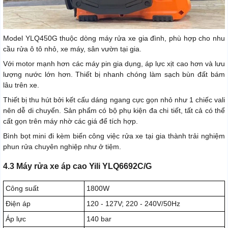
Model YLQ450G thuộc dòng máy rửa xe gia đình, phù hợp cho nhu
cầu rửa ô tô nhỏ, xe máy, sân vườn tại gia.
Với motor mạnh hơn các máy pin gia dụng, áp lực xịt cao hơn và lưu
lượng nước lớn hơn. Thiết bị nhanh chóng làm sạch bùn đất bám
lâu trên xe.
Thiết bị thu hút bởi kết cấu dáng ngang cực gọn nhỏ như 1 chiếc vali
nên dễ di chuyển. Sản phẩm có bộ phụ kiện đa chi tiết, tất cả có thể
cất gọn trên máy nhờ các giá để tích hợp.
Bình bọt mini đi kèm biến công việc rửa xe tại gia thành trải nghiệm
phun rửa chuyên nghiệp như ở tiệm.
4.3 Máy rửa xe áp cao Yili YLQ6692C/G
Công suất
1800W
Điện áp
120 - 127V; 220 - 240V/50Hz
Áp lực
140 bar