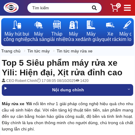
0
Máy hút bụi

Máy

Tháp

Máy

Máy

Xe

Máy dò

công nghiệp
chà sàn
giải nhiệt
rửa xe
đánh giày
quét rác
kim loạ
Trang chủ
Tin tức máy
Tin tức máy rửa xe
Top 5 Siêu phẩm máy rửa xe
Yili: Hiện đại, Xịt rửa đỉnh cao
CEO Robert Chinh
17:08:05 08/10/2025
1420
Nội dung chính
Máy rửa xe Yili
nổi lên như 1 giải pháp công nghệ hiệu quả cho nhu
cầu vệ sinh hiện đại. Với nền tảng kỹ thuật tiên tiến, sản phẩm mang
đến sự cân bằng hoàn hảo giữa công suất, độ bền và tính linh hoạt.
Đây chính là lựa chọn thông minh cho người dùng, chú trọng cả chất
lượng lẫn chi phí.