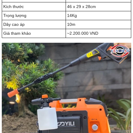
Kích thước
46 x 29 x 28cm
Trọng lượng
14Kg
Dây cao áp
10m
Giá tham khảo
~2.200.000 VND