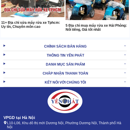
11+ Địa chỉ sửa máy rửa xe Tphcm:
5 Địa chỉ mua máy rửa xe Hải Phòng:
Uy tín, Chuyên môn cao
Nổi tiếng, Giá tốt nhất
CHÍNH SÁCH BÁN HÀNG
THÔNG TIN YÊN PHÁT
DANH MỤC SẢN PHẨM
CHẤP NHẬN THANH TOÁN
KẾT NỐI VỚI CHÚNG TÔI
VPGD tại Hà Nội
L10-L06, Khu đô thị mới Dương Nội, Phường Dương Nội, Thành phố Hà
Nội