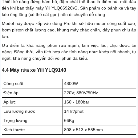
Thiết kế dáng đứng hầm hố, đậm chất thể thao là điểm hút mắt đầu
tiên khi bạn thấy máy Yili YLQ6692C/G. Sản phẩm có bánh xe và tay
kéo ống lồng (có thể cất gọn) nên di chuyển dễ dàng.
Model này được xếp vào dòng Pro khi sở hữu motor công suất cao,
bơm piston chất lượng cao, khung máy chắc chắn, dây phun chịu áp
lớn.
Ưu điểm là khả năng phun rửa mạnh, làm việc lâu, chịu được tải
nặng. Đồng thời, vẫn tích hợp các tính năng như: khớp nối nhanh, tự
ngắt, khả năng chuyển đổi vòi phun đa kiểu.
4.4 Máy rửa xe Yili YLQ9140
Công suất
4800W
Điện áp
220V; 380V/50Hz
Áp lực
160 - 180bar
Lưu lượng nước
14 lít/phút
Trọng lượng
66Kg
Kích thước
808 x 513 x 555mm