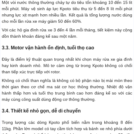
Một vòi nước thông thường chảy tự do tiêu tốn khoảng 10 đến 15 lít
mỗi phút. Máy vệ sinh áp lực Kpoto tiêu thụ từ 5 đến 8 lít mỗi phút
nhưng lực xịt mạnh hơn nhiều lần. Kết quả là tổng lượng nước dùng
cho mỗi lần rửa xe máy giảm 50 đến 60%.
Với các hộ gia đình rửa xe 3 đến 4 lần mỗi tháng, tiết kiệm này cộng
dồn thành khoản đáng kể sau một năm.
3.3. Motor vận hành ổn định, tuổi thọ cao
Đây là điểm kỹ thuật quan trọng nhất khi chọn máy rửa xe gia đình
hay kinh doanh nhỏ. Mô tơ cảm ứng từ trong Kpoto không có chổi
than tiếp xúc trực tiếp với rotor.
Không có chổi than nghĩa là không có bộ phận nào bị mài mòn theo
thời gian theo cơ chế ma sát cơ học thông thường. Nhiệt độ vận
hành thấp hơn và tuổi thọ trung bình cao hơn đáng kể so với các
máy cùng công suất dùng động cơ thông thường.
3.4. Thiết kế nhỏ gọn, dễ di chuyển
Trọng lượng các dòng Kpoto phổ biến nằm trong khoảng 8 đến
11kg. Phần lớn model có tay cầm tích hợp và bánh xe nhỏ phía dưới