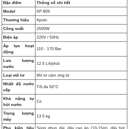
Đặc điểm
Thông số chi tiết
Model
KP 809
Thương hiệu
Kpoto
Công suất
2500W
Điện áp
220V / 50Hz
Áp lực hoạt
110 - 170 Bar
động
Lưu lượng
12.5 Lít/phút
nước
Loại mô tơ
Mô tơ cảm ứng từ
Nhiệt độ nước
Tối đa 50°C
cấp
Khả năng tự
Có
hút nước
Trọng lượng
13.5 kg
máy
Phụ kiện tiêu
Súng phun dài, dây cao áp (10-15m), dây hút,