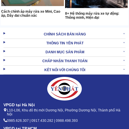
Cách chỉnh áp máy rửa xe Mini, Cao
8+ Hệ thống máy rửa xe tự động:
áp, Dây đai chuẩn xác
Thông minh, Hiện đại
CHÍNH SÁCH BÁN HÀNG
THÔNG TIN YÊN PHÁT
DANH MỤC SẢN PHẨM
CHẤP NHẬN THANH TOÁN
KẾT NỐI VỚI CHÚNG TÔI
VPGD tại Hà Nội
L10-L06, Khu đô thị mới Dương Nội, Phường Dương Nội, Thành phố Hà
Nội
0985.626.307 | 0917.430.282 | 0988.498.393
VPGD tại TP.HCM