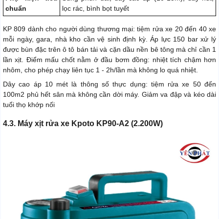
chuẩn
lọc rác, bình bọt tuyết
KP 809 dành cho người dùng thương mại: tiệm rửa xe 20 đến 40 xe
mỗi ngày, gara, nhà kho cần vệ sinh định kỳ. Áp lực 150 bar xử lý
được bùn đặc trên ô tô bán tải và cặn dầu nền bê tông mà chỉ cần 1
lần xịt. Điểm mấu chốt nằm ở đầu bơm đồng: nhiệt tích chậm hơn
nhôm, cho phép chạy liên tục 1 - 2h/lần mà không lo quá nhiệt.
Dây cao áp 10 mét là thông số thực dụng: tiệm rửa xe 50 đến
100m2 phủ hết sân mà không cần dời máy. Giảm va đập và kéo dài
tuổi thọ khớp nối
4.3. Máy xịt rửa xe Kpoto KP90-A2 (2.200W)