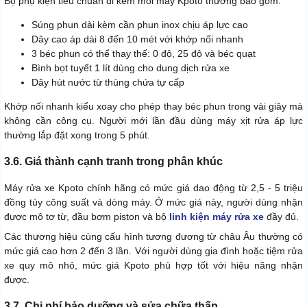
Bộ phụ kiện tiêu chuẩn đi kèm mỗi máy Kpoto thường bao gồm:
Súng phun dài kèm cần phun inox chịu áp lực cao
Dây cao áp dài 8 đến 10 mét với khớp nối nhanh
3 béc phun có thể thay thế: 0 độ, 25 độ và béc quạt
Bình bọt tuyết 1 lít dùng cho dung dịch rửa xe
Dây hút nước từ thùng chứa tự cấp
Khớp nối nhanh kiểu xoay cho phép thay béc phun trong vài giây mà
không cần công cụ. Người mới lần đầu dùng máy xịt rửa áp lực
thường lắp đặt xong trong 5 phút.
3.6. Giá thành cạnh tranh trong phân khúc
Máy rửa xe Kpoto chính hãng có mức giá dao động từ 2,5 - 5 triệu
đồng tùy công suất và dòng máy. Ở mức giá này, người dùng nhận
được mô tơ từ, đầu bơm piston và bộ
linh kiện máy rửa xe
đầy đủ.
Các thương hiệu cùng cấu hình tương đương từ châu Âu thường có
mức giá cao hơn 2 đến 3 lần. Với người dùng gia đình hoặc tiệm rửa
xe quy mô nhỏ, mức giá Kpoto phù hợp tốt với hiệu năng nhận
được.
3.7. Chi phí bảo dưỡng và sửa chữa thấp