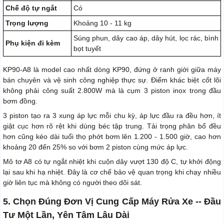
Chế độ tự ngắt
Có
Trọng lượng
Khoảng 10 - 11 kg
Súng phun, dây cao áp, dây hút, lọc rác, bình
Phụ kiện đi kèm
bọt tuyết
KP90-A8 là model cao nhất dòng KP90, đứng ở ranh giới giữa máy
bán chuyên và vệ sinh công nghiệp thực sự. Điểm khác biệt cốt lõi
không phải công suất 2.800W mà là cụm 3 piston inox trong đầu
bơm đồng.
3 piston tạo ra 3 xung áp lực mỗi chu kỳ, áp lực đầu ra đều hơn, ít
giật cục hơn rõ rệt khi dùng béc tập trung. Tải trọng phân bổ đều
hơn cũng kéo dài tuổi thọ phớt bơm lên 1.200 - 1.500 giờ, cao hơn
khoảng 20 đến 25% so với bơm 2 piston cùng mức áp lực.
Mô tơ A8 có tự ngắt nhiệt khi cuộn dây vượt 130 độ C, tự khởi động
lại sau khi hạ nhiệt. Đây là cơ chế bảo vệ quan trọng khi chạy nhiều
giờ liên tục mà không có người theo dõi sát.
5. Chọn Đúng Đơn Vị Cung Cấp Máy Rửa Xe -- Đầu
Tư Một Lần, Yên Tâm Lâu Dài