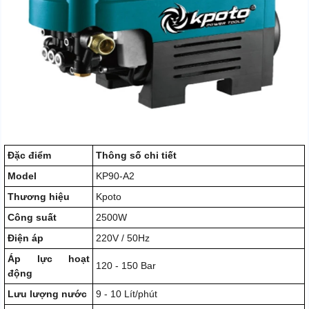
Đặc điểm
Thông số chi tiết
Model
KP90-A2
Thương hiệu
Kpoto
Công suất
2500W
Điện áp
220V / 50Hz
Áp lực hoạt
120 - 150 Bar
động
Lưu lượng nước
9 - 10 Lít/phút