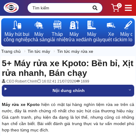
0
Máy hút bụi

Máy

Tháp

Máy

Máy

Xe

Máy dò

công nghiệp
chà sàn
giải nhiệt
rửa xe
đánh giày
quét rác
kim loạ
Trang chủ
Tin tức máy
Tin tức máy rửa xe
5+ Máy rửa xe Kpoto: Bền bỉ, Xịt
rửa nhanh, Bán chạy
CEO Robert Chinh
16:02:41 21/07/2026
1699
Nội dung chính
Máy rửa xe Kpoto
hiện có mặt tại hàng nghìn tiệm rửa xe trên cả
nước, đây là minh chứng rõ nhất cho sức hút của thương hiệu này.
Giá cạnh tranh, phụ kiện đa dạng là lợi thế, nhưng cũng có những
hạn chế cần biết. Bài viết đánh giá trung thực và tư vấn model phù
hợp theo từng mục đích.