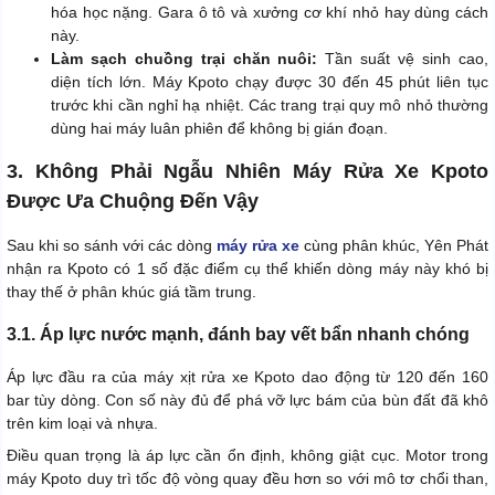
hóa học nặng. Gara ô tô và xưởng cơ khí nhỏ hay dùng cách
này.
Làm sạch chuồng trại chăn nuôi:
Tần suất vệ sinh cao,
diện tích lớn. Máy Kpoto chạy được 30 đến 45 phút liên tục
trước khi cần nghỉ hạ nhiệt. Các trang trại quy mô nhỏ thường
dùng hai máy luân phiên để không bị gián đoạn.
3. Không Phải Ngẫu Nhiên Máy Rửa Xe Kpoto
Được Ưa Chuộng Đến Vậy
Sau khi so sánh với các dòng
máy rửa xe
cùng phân khúc, Yên Phát
nhận ra Kpoto có 1 số đặc điểm cụ thể khiến dòng máy này khó bị
thay thế ở phân khúc giá tầm trung.
3.1. Áp lực nước mạnh, đánh bay vết bẩn nhanh chóng
Áp lực đầu ra của máy xịt rửa xe Kpoto dao động từ 120 đến 160
bar tùy dòng. Con số này đủ để phá vỡ lực bám của bùn đất đã khô
trên kim loại và nhựa.
Điều quan trọng là áp lực cần ổn định, không giật cục. Motor trong
máy Kpoto duy trì tốc độ vòng quay đều hơn so với mô tơ chổi than,