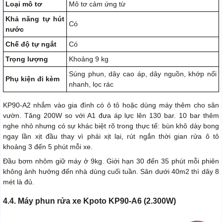
Loại mô tơ
Mô tơ cảm ứng từ
Khả năng tự hút
Có
nước
Chế độ tự ngắt
Có
Trọng lượng
Khoảng 9 kg
Súng phun, dây cao áp, dây nguồn, khớp nối
Phụ kiện đi kèm
nhanh, lọc rác
KP90-A2 nhắm vào gia đình có ô tô hoặc dùng máy thêm cho sân
vườn. Tăng 200W so với A1 đưa áp lực lên 130 bar. 10 bar thêm
nghe nhỏ nhưng có sự khác biệt rõ trong thực tế: bùn khô dày bong
ngay lần xịt đầu thay vì phải xịt lại, rút ngắn thời gian rửa ô tô
khoảng 3 đến 5 phút mỗi xe.
Đầu bơm nhôm giữ máy ở 9kg. Giới hạn 30 đến 35 phút mỗi phiên
không ảnh hưởng đến nhà dùng cuối tuần. Sân dưới 40m2 thì dây 8
mét là đủ.
4.4. Máy phun rửa xe Kpoto KP90-A6 (2.300W)