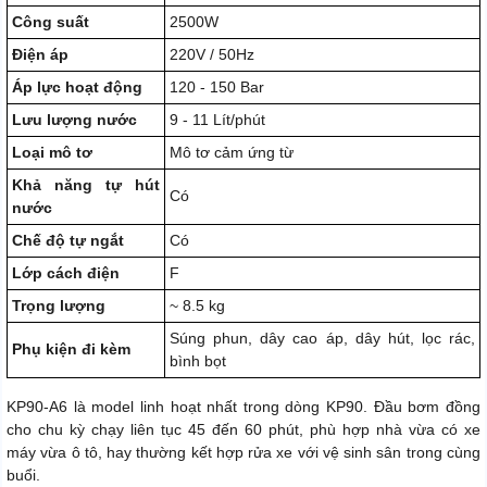
Công suất
2500W
Điện áp
220V / 50Hz
Áp lực hoạt động
120 - 150 Bar
Lưu lượng nước
9 - 11 Lít/phút
Loại mô tơ
Mô tơ cảm ứng từ
Khả năng tự hút
Có
nước
Chế độ tự ngắt
Có
Lớp cách điện
F
Trọng lượng
~ 8.5 kg
Súng phun, dây cao áp, dây hút, lọc rác,
Phụ kiện đi kèm
bình bọt
KP90-A6 là model linh hoạt nhất trong dòng KP90. Đầu bơm đồng
cho chu kỳ chạy liên tục 45 đến 60 phút, phù hợp nhà vừa có xe
máy vừa ô tô, hay thường kết hợp rửa xe với vệ sinh sân trong cùng
buổi.