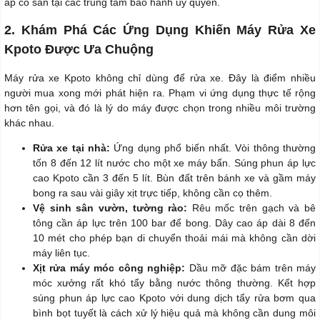
áp có sẵn tại các trung tâm bảo hành ủy quyền.
2. Khám Phá Các Ứng Dụng Khiến Máy Rửa Xe
Kpoto Được Ưa Chuộng
Máy rửa xe Kpoto không chỉ dùng để rửa xe. Đây là điểm nhiều
người mua xong mới phát hiện ra. Phạm vi ứng dụng thực tế rộng
hơn tên gọi, và đó là lý do máy được chọn trong nhiều môi trường
khác nhau.
Rửa xe tại nhà:
Ứng dụng phổ biến nhất. Vòi thông thường
tốn 8 đến 12 lít nước cho một xe máy bẩn. Súng phun áp lực
cao Kpoto cần 3 đến 5 lít. Bùn đất trên bánh xe và gầm máy
bong ra sau vài giây xịt trực tiếp, không cần cọ thêm.
Vệ sinh sân vườn, tường rào:
Rêu mốc trên gạch và bê
tông cần áp lực trên 100 bar để bong. Dây cao áp dài 8 đến
10 mét cho phép bạn di chuyển thoải mái mà không cần dời
máy liên tục.
Xịt rửa máy móc công nghiệp:
Dầu mỡ đặc bám trên máy
móc xưởng rất khó tẩy bằng nước thông thường. Kết hợp
súng phun áp lực cao Kpoto với dung dịch tẩy rửa bơm qua
bình bọt tuyết là cách xử lý hiệu quả mà không cần dung môi