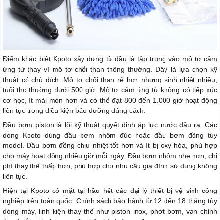
Điểm khác biệt Kpoto xây dựng từ đầu là tập trung vào mô tơ cảm
ứng từ thay vì mô tơ chổi than thông thường. Đây là lựa chọn kỹ
thuật có chủ đích. Mô tơ chổi than rẻ hơn nhưng sinh nhiệt nhiều,
tuổi thọ thường dưới 500 giờ. Mô tơ cảm ứng từ không có tiếp xúc
cơ học, ít mài mòn hơn và có thể đạt 800 đến 1.000 giờ hoạt động
liên tục trong điều kiện bảo dưỡng đúng cách.
Đầu bơm piston là lõi kỹ thuật quyết định áp lực nước đầu ra. Các
dòng Kpoto dùng đầu bơm nhôm đúc hoặc đầu bơm đồng tùy
model. Đầu bơm đồng chịu nhiệt tốt hơn và ít bị oxy hóa, phù hợp
cho máy hoạt động nhiều giờ mỗi ngày. Đầu bơm nhôm nhẹ hơn, chi
phí thay thế thấp hơn, phù hợp cho nhu cầu gia đình sử dụng không
liên tục.
Hiện tại Kpoto có mặt tại hầu hết các đại lý thiết bị vệ sinh công
nghiệp trên toàn quốc. Chính sách bảo hành từ 12 đến 18 tháng tùy
dòng máy, linh kiện thay thế như piston inox, phớt bơm, van chỉnh