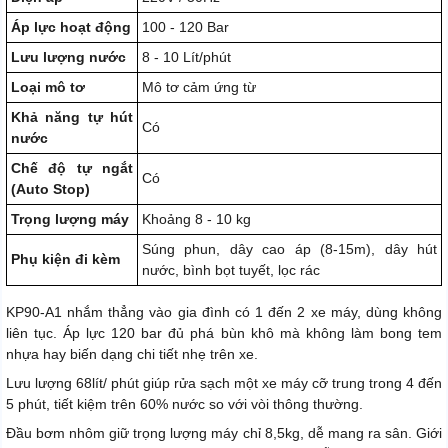
Áp lực hoạt động
100 - 120 Bar
Lưu lượng nước
8 - 10 Lít/phút
Loại mô tơ
Mô tơ cảm ứng từ
Khả năng tự hút
Có
nước
Chế độ tự ngắt
Có
(Auto Stop)
Trọng lượng máy
Khoảng 8 - 10 kg
Súng phun, dây cao áp (8-15m), dây hút
Phụ kiện đi kèm
nước, bình bọt tuyết, lọc rác
KP90-A1 nhắm thẳng vào gia đình có 1 đến 2 xe máy, dùng không
liên tục. Áp lực 120 bar đủ phá bùn khô mà không làm bong tem
nhựa hay biến dạng chi tiết nhẹ trên xe.
Lưu lượng 68lít/ phút giúp rửa sạch một xe máy cỡ trung trong 4 đến
5 phút, tiết kiệm trên 60% nước so với vòi thông thường.
Đầu bơm nhôm giữ trọng lượng máy chỉ 8,5kg, dễ mang ra sân. Giới