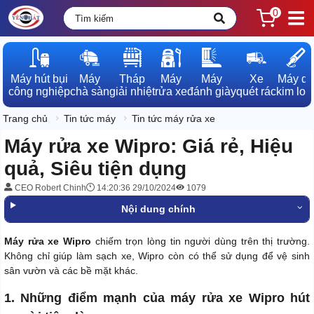
0
Máy hút bụi

Máy

Tháp

Máy

Máy

Xe

Máy dò

công nghiệp
chà sàn
giải nhiệt
rửa xe
đánh giày
quét rác
kim loạ
Trang chủ
Tin tức máy
Tin tức máy rửa xe
Máy rửa xe Wipro: Giá rẻ, Hiệu
quả, Siêu tiện dụng
CEO Robert Chinh
14:20:36 29/10/2024
1079
Nội dung chính
Máy rửa xe Wipro
chiếm trọn lòng tin người dùng trên thị trường.
Không chỉ giúp làm sạch xe, Wipro còn có thể sử dụng để vệ sinh
sân vườn và các bề mặt khác.
1. Những điểm mạnh của máy rửa xe Wipro hút