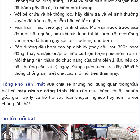
(không thuộc vùng trũng). Thiết kế rãnh dẫn nước chuyên biệt
để tránh gây tồn ứ, ô nhiễm môi trường.
Với bể chứa và hệ thống lọc, hãy kiểm tra và vệ sinh thường
xuyên để tránh gây nhiễm bẩn và tắc nghẽn.
Vận hành máy theo quy trình chuẩn: Mở van nước trước sau
đó mới bật nguồn; sau khi sử dụng thì tắt bơm rồi mới đóng
van nước để tránh gây sốc áp, hư hỏng đầu bơm.
Bảo dưỡng đầu bơm cao áp định kỳ (thay dầu sau 300h hoạt
động; thay van/piston/phớt nếu có hiện tượng hư mòn, rò rỉ).
Mỗi tháng nên thăm dò chức năng của cảm biến 1 lần, nếu có
bất thường cần xử lý ngay. Đừng quên kiểm tra dây điện/hệ
thống chống ẩm, siết chặt các mối nối trên thân máy.
Tổng kho Yên Phát
vừa chia sẻ những nội dung quan trọng/cần
biết về
máy rửa xe công trình
. Nếu cần mua hàng chuẩn nguồn
gốc, giá hợp lý và hỗ trợ sau bán chuyên nghiệp hãy liên hệ với
chúng tôi nhé!
Tin tức nổi bật