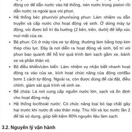
động cơ để dẫn nước vào hệ thống, nén nước trong piston rồi
dẫn nước ra ngoài qua vòi phun.
Hệ thống béc phun/vòi phun/súng phun: Làm nhiệm vụ dẫn
truyền và cấp nước cho hoạt động vệ sinh. Ở dòng máy tự
động, vòi được bố trí đa hướng (2 bên, trên, dưới) để tiếp xúc
mọi mặt của xe.
Bệ phun: Có ở máy rửa xe tự động, thường làm bằng hợp kim
thép chịu lực. Đây là nơi diễn ra hoạt động vệ sinh, bố trí vòi
phun bao quanh để hỗ trợ quá trình làm sạch gầm xe, bánh
xe và phần thân vỏ.
Bộ điều khiển/cảm biến: Làm nhiệm vụ nhận biết nhanh hoạt
động ra vào của xe, kích hoạt chức năng của động cơ/đầu
bơm 1 cách tự động. Ngoài ra, còn được dùng để cài đặt, điều
chỉnh, giám sát quá trình vệ sinh xe.
Bể chứa: Là nơi cung cấp nguồn nước lớn, sạch và ổn định
cho hoạt động máy.
Hệ thống lọc/thoát nước: Có chức năng loại bỏ tạp chất gây
hại trước khi nước đi vào thân máy. Thu hồi và lọc nước lần 2
để tái sử dụng, giúp tiết kiệm 80% nguyên liệu làm sạch.
3.2. Nguyên lý vận hành