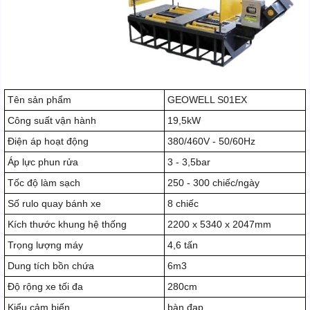
Tên sản phẩm
GEOWELL S01EX
Công suất vận hành
19,5kW
Điện áp hoạt động
380/460V - 50/60Hz
Áp lực phun rửa
3 - 3,5bar
Tốc độ làm sạch
250 - 300 chiếc/ngày
Số rulo quay bánh xe
8 chiếc
Kích thước khung hệ thống
2200 x 5340 x 2047mm
Trọng lượng máy
4,6 tấn
Dung tích bồn chứa
6m3
Độ rộng xe tối đa
280cm
Kiểu cảm biến
bàn đạp