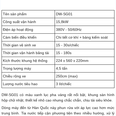
Tên sản phẩm
DW-SG01
Công suất vận hành
15,8kW
Điện áp hoạt động
380V - 50/60Hz
Cảm biến điều khiển
Chi tiết cơ khí + bảng kiểm soát
Thời gian vệ sinh xe
15 - 30s/chiếc
Thời gian vận hành băng tải
15 - 180s
Kích thước khung hệ thống
224 x 560 x 220mm
Trọng lượng máy
4,5 tấn
Chiều rộng xe
250cm (max)
Lượng nước tiêu hao
3 lít/chiếc
DW-SG01 có màu xanh lục pha vàng rất nổi bật, khung sàn hình
hộp chữ nhật, thiết kế nhô cao nhưng chắc chắn, chịu tải siêu khỏe.
Dòng máy đến từ Hàn Quốc này phun rửa với áp lực cao hơn mức
trung bình. Tia nước tiếp cận phương tiện theo nhiều hướng, xử lý