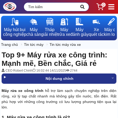
0
Máy hút bụi

Máy

Tháp

Máy

Máy

Xe

Máy dò

công nghiệp
chà sàn
giải nhiệt
rửa xe
đánh giày
quét rác
kim loạ
Trang chủ
Tin tức máy
Tin tức máy rửa xe
Top 9+ Máy rửa xe công trình:
Mạnh mẽ, Bền chắc, Giá rẻ
CEO Robert Chinh
16:02:44 14/11/2025
2744
Nội dung chính
Máy rửa xe công trình
hỗ trợ làm sạch chuyên nghiệp trên diện
rộng, xử lý tạp chất nhanh mà không gây tốn nước, tốn điện. Rất
phù hợp với những công trường có lưu lượng phương tiện qua lại
lớn.
1. Máy rửa xe công trình là gì?