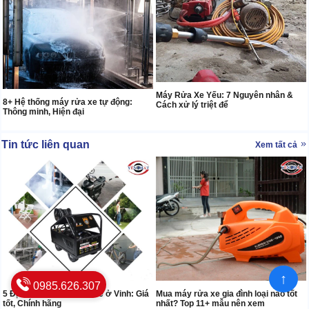
Máy Rửa Xe Yếu: 7 Nguyên nhân &
8+ Hệ thống máy rửa xe tự động:
Cách xử lý triệt để
Thông minh, Hiện đại
Tin tức liên quan
Xem tất cả
↑
0985.626.307
5 Địa chỉ mua máy rửa xe ở Vinh: Giá
Mua máy rửa xe gia đình loại nào tốt
tốt, Chính hãng
nhất? Top 11+ mẫu nên xem