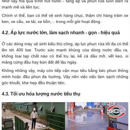
Nhờ vậy mà quá trình hút nước - tăng áp và phun rửa luôn diễn ra
mạnh mẽ và liên tục.
Chính vì thế, bạn có thể vệ sinh hàng chục, thậm chí hàng trăm xe
ben, xe cẩu, xe tải, xe bồn,... trong mỗi giờ hoạt động.
4.2. Áp lực nước lớn, làm sạch nhanh - gọn - hiệu quả
Ở các dòng máy vệ sinh kiểu thủ công, áp lực phun rửa tối đa có thể
lên tới 400 bar. Trước sức mạnh khủng của dòng nước đầu ra,
không loại tạp chất nào có thể trụ lại, kể cả dầu mỡ, vết keo, xi
măng cứng đầu hay bùn đất để lâu ngày.
Không những vậy, máy còn tiếp cận mục tiêu bằng béc phun thông
minh hoặc đầu phun đa hướng. Vậy nên việc việc làm sạch những
góc khuất, khe hẹp đều thuận tiện.
4.3. Tối ưu hóa lượng nước tiêu thụ