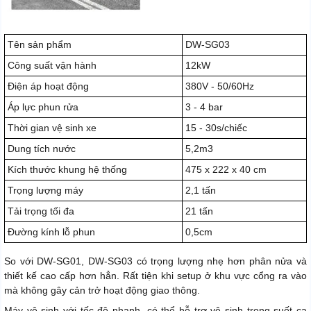
Tên sản phẩm
DW-SG03
Công suất vận hành
12kW
Điện áp hoạt động
380V - 50/60Hz
Áp lực phun rửa
3 - 4 bar
Thời gian vệ sinh xe
15 - 30s/chiếc
Dung tích nước
5,2m3
Kích thước khung hệ thống
475 x 222 x 40 cm
Trọng lượng máy
2,1 tấn
Tải trọng tối đa
21 tấn
Đường kính lỗ phun
0,5cm
So với DW-SG01, DW-SG03 có trọng lượng nhẹ hơn phân nửa và
thiết kế cao cấp hơn hẳn. Rất tiện khi setup ở khu vực cổng ra vào
mà không gây cản trở hoạt động giao thông.
Máy vệ sinh với tốc độ nhanh, có thể hỗ trợ vệ sinh trong suốt ca