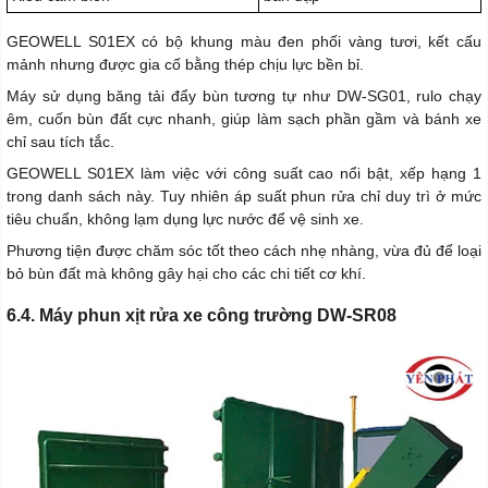
GEOWELL S01EX có bộ khung màu đen phối vàng tươi, kết cấu
mảnh nhưng được gia cố bằng thép chịu lực bền bỉ.
Máy sử dụng băng tải đẩy bùn tương tự như DW-SG01, rulo chạy
êm, cuốn bùn đất cực nhanh, giúp làm sạch phần gầm và bánh xe
chỉ sau tích tắc.
GEOWELL S01EX làm việc với công suất cao nổi bật, xếp hạng 1
trong danh sách này. Tuy nhiên áp suất phun rửa chỉ duy trì ở mức
tiêu chuẩn, không lạm dụng lực nước để vệ sinh xe.
Phương tiện được chăm sóc tốt theo cách nhẹ nhàng, vừa đủ để loại
bỏ bùn đất mà không gây hại cho các chi tiết cơ khí.
6.4. Máy phun xịt rửa xe công trường DW-SR08