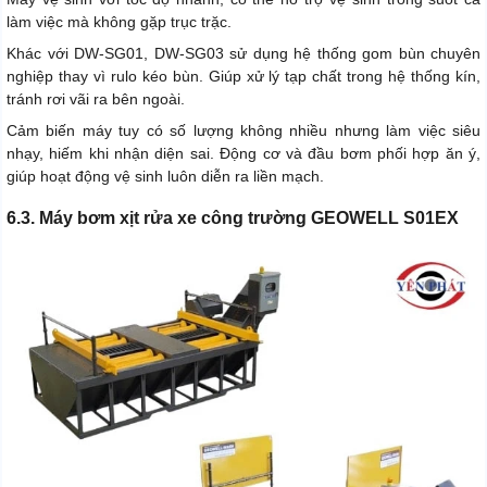
làm việc mà không gặp trục trặc.
Khác với DW-SG01, DW-SG03 sử dụng hệ thống gom bùn chuyên
nghiệp thay vì rulo kéo bùn. Giúp xử lý tạp chất trong hệ thống kín,
tránh rơi vãi ra bên ngoài.
Cảm biến máy tuy có số lượng không nhiều nhưng làm việc siêu
nhạy, hiếm khi nhận diện sai. Động cơ và đầu bơm phối hợp ăn ý,
giúp hoạt động vệ sinh luôn diễn ra liền mạch.
6.3. Máy bơm xịt rửa xe công trường GEOWELL S01EX