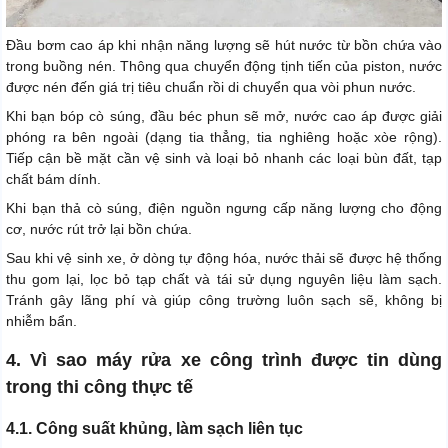
Đầu bơm cao áp khi nhận năng lượng sẽ hút nước từ bồn chứa vào
trong buồng nén. Thông qua chuyển động tịnh tiến của piston, nước
được nén đến giá trị tiêu chuẩn rồi di chuyển qua vòi phun nước.
Khi bạn bóp cò súng, đầu béc phun sẽ mở, nước cao áp được giải
phóng ra bên ngoài (dạng tia thẳng, tia nghiêng hoặc xòe rộng).
Tiếp cận bề mặt cần vệ sinh và loại bỏ nhanh các loại bùn đất, tạp
chất bám dính.
Khi bạn thả cò súng, điện nguồn ngưng cấp năng lượng cho động
cơ, nước rút trở lại bồn chứa.
Sau khi vệ sinh xe, ở dòng tự động hóa, nước thải sẽ được hệ thống
thu gom lại, lọc bỏ tạp chất và tái sử dụng nguyên liệu làm sạch.
Tránh gây lãng phí và giúp công trường luôn sạch sẽ, không bị
nhiễm bẩn.
4. Vì sao máy rửa xe công trình được tin dùng
trong thi công thực tế
4.1. Công suất khủng, làm sạch liên tục