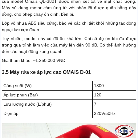
của model Omais QL-380T được nhận xét tốt về mặt chất lượng.
Máy sử dụng motor cảm ứng từ với phần lõi được quấn bằng dây
đồng, cho phép chạy ổn định, bền bỉ.
Lớp vỏ nhựa ABS siêu cứng, bảo vệ các chi tiết khỏi những tác động
ngoại lực cực đoan.
Tuy nhiên, model này có độ ồn khá lớn. Chỉ số độ ồn khi đo được
trong quá trình làm việc của máy lên đến 90 dB. Có thể ảnh hưởng
đến các hoạt động xung quanh.
Giá tham khảo: ~1.250.000 VNĐ
3.5 Máy rửa xe áp lực cao OMAIS D-01
Công suất (W)
1800
Áp lực phun (Bar)
120
Lưu lượng nước (L/phút)
7
Điện áp
220V/50Hz