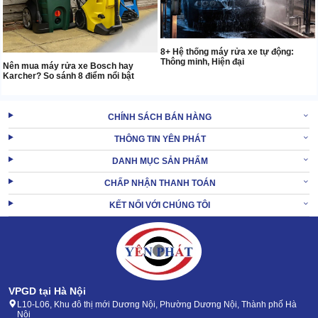
8+ Hệ thống máy rửa xe tự động:
Thông minh, Hiện đại
Nên mua máy rửa xe Bosch hay
Karcher? So sánh 8 điểm nổi bật
CHÍNH SÁCH BÁN HÀNG
THÔNG TIN YÊN PHÁT
DANH MỤC SẢN PHẨM
CHẤP NHẬN THANH TOÁN
KẾT NỐI VỚI CHÚNG TÔI
VPGD tại Hà Nội
L10-L06, Khu đô thị mới Dương Nội, Phường Dương Nội, Thành phố Hà
Nội