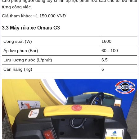
Cho phép người dùng tùy chỉnh áp lực phun rửa sao cho tối ưu nhất
từng công việc.
Giá tham khảo: ~1.150.000 VNĐ
3.3 Máy rửa xe Omais G3
Công suất (W)
1600
Áp lực phun (Bar)
60 - 100
Lưu lượng nước (L/phút)
6.5
Cân nặng (Kg)
6