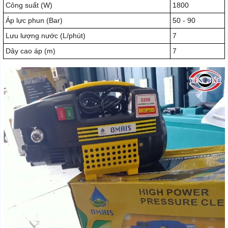
Công suất (W)
1800
Áp lực phun (Bar)
50 - 90
Lưu lượng nước (L/phút)
7
Dây cao áp (m)
7