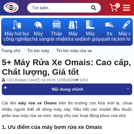
0
Máy hút bụi

Máy

Tháp

Máy

Máy

Xe

Máy dò

công nghiệp
chà sàn
giải nhiệt
rửa xe
đánh giày
quét rác
kim loạ
Trang chủ
Tin tức máy
Tin tức máy rửa xe
5+ Máy Rửa Xe Omais: Cao cấp,
Chất lượng, Giá tốt
CEO Robert Chinh
14:19:45 11/05/2026
1453
Nội dung chính
Cái tên
máy rửa xe Omais
trên thị trường còn khá mới lạ, chưa
nhiều người biết về dòng máy này. Hầu hết các model đều thuộc
phân loại máy rửa xe mini, dùng cho các hoạt động phun rửa nhỏ.
1. Ưu điểm của máy bơm rửa xe Omais