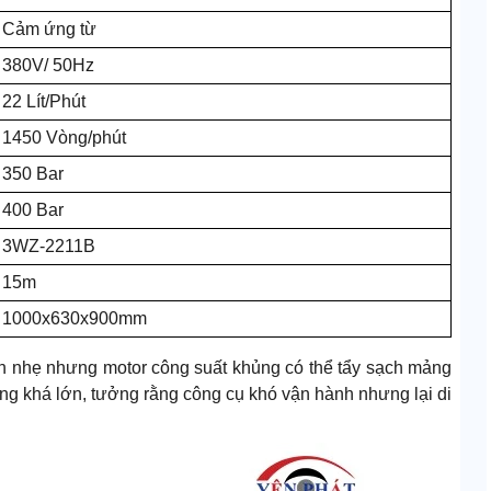
Cảm ứng từ
380V/ 50Hz
22 Lít/Phút
1450 Vòng/phút
350 Bar
400 Bar
3WZ-2211B
15m
1000x630x900mm
ọn nhẹ nhưng motor công suất khủng có thể tẩy sạch mảng
ượng khá lớn, tưởng rằng công cụ khó vận hành nhưng lại di