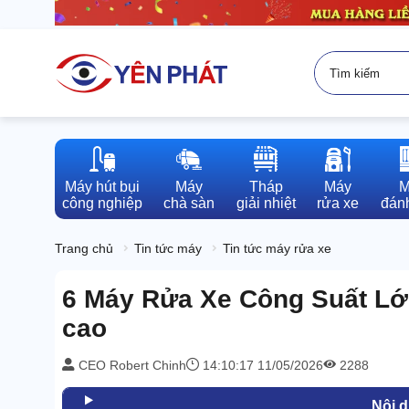
Máy hút bụi

Máy

Tháp

Máy

M
công nghiệp
chà sàn
giải nhiệt
rửa xe
đánh
Trang chủ
Tin tức máy
Tin tức máy rửa xe
6 Máy Rửa Xe Công Suất Lớn
cao
CEO Robert Chinh
14:10:17 11/05/2026
2288
Nội 