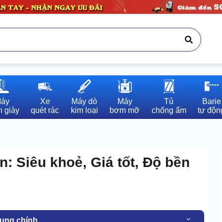
áy

Xe

Máy dò

Máy

Tủ

Barie

 giày
quét rác
kim loại
bơm mỡ
chống ẩm
tự độn
: Siêu khoẻ, Giá tốt, Độ bền
dung chính