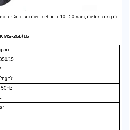
mòn. Giúp tuổi đời thiết bị từ 10 - 20 năm, đỡ tốn công đổi
 KMS-350/15
g số
350/15
W
ứng từ
 50Hz
ar
ar