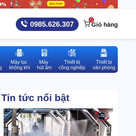
0
0985.626.307
Giỏ hàng
Máy lọc 

Máy 

Thiết bị

Thiết bị

g
không khí
hút ẩm
công nghiệp
văn phòng
Tin tức nổi bật