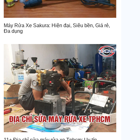
Máy Rửa Xe Sakura: Hiện đại, Siêu bền, Giá rẻ,
Đa dụng
11+ Địa chỉ sửa máy rửa xe Tphcm: Uy tín,