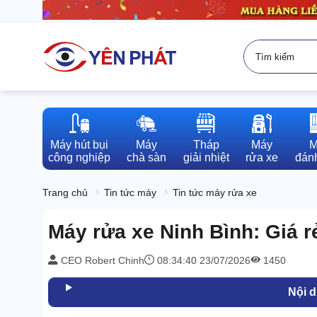
Máy hút bụi

Máy

Tháp

Máy

M
công nghiệp
chà sàn
giải nhiệt
rửa xe
đánh
Trang chủ
Tin tức máy
Tin tức máy rửa xe
Máy rửa xe Ninh Bình: Giá rẻ
CEO Robert Chinh
08:34:40 23/07/2026
1450
Nội 