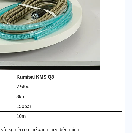
Kumisai KMS Q8
2,5Kw
8l/p
150bar
10m
 vài kg nên có thể xách theo bên mình.