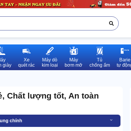
áy

Xe

Máy dò

Máy

Tủ

Barie

 giày
quét rác
kim loại
bơm mỡ
chống ẩm
tự độn
, Chất lượng tốt, An toàn
dung chính