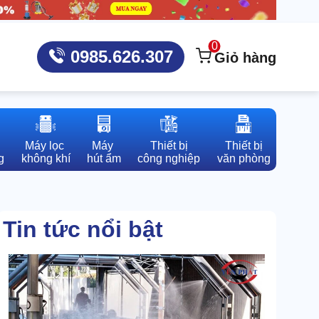
0
0985.626.307
Giỏ hàng
Máy lọc 

Máy 

Thiết bị

Thiết bị

g
không khí
hút ẩm
công nghiệp
văn phòng
Tin tức nổi bật