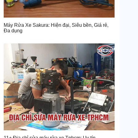
Máy Rửa Xe Sakura: Hiện đại, Siêu bền, Giá rẻ,
Đa dụng
11+ Địa chỉ sửa máy rửa xe Tphcm: Uy tín,