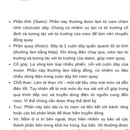
Phần tĩnh (Stator): Phần này thường được làm từ nam châm
vĩnh cửu/cuộn dây. Chúng có nhiệm vụ tạo ra từ trường cố
định và tương tác với từ trường của rotor để làm nên chuyển
động quay.
Phần quay (Rotor): Đây là 1 cuộn dây quấn quanh lõi từ tính
(thường làm bằng thép). Khi dòng điện chạy qua, rotor tạo từ
trường và tương tác với từ trường của stator, giúp rotor quay.
Cổ góp: Là vòng kim loại nhiều phiến, nối với cuộn dây của
motor. Phần này thường làm bằng đồng, có nhiệm vụ đảo
chiều dòng điện trong cuộn dây khi rotor quay.
Chổi than: Làm từ than chì - một vật liệu chịu mài mòn và dẫn
điện tốt. Tuy nhiên dễ bị mài mòn do ma sát với cổ góp trong
quá trình tiếp xúc và truyền dòng điện từ nguồn cung đến
rotor. Vì thế chúng cần được thay thế định kỳ.
Trục: Phần này kéo dài ra từ rotor và liên kết với bánh răng
hoặc các bộ phận khác để thực hiện truyền động.
Vỏ: Nằm ở vị trí bên ngoài, thực hiện nhiệm vụ bảo vệ các
thành phần bên trong khỏi hư hỏng, bụi bẩn. Vỏ thường được