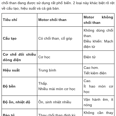
chổi than đang được sử dụng rất phổ biến. 2 loại này khác biệt rõ rệt
về cấu tạo, hiệu suất và cả giá bán.
Motor không
Tiêu chí
Motor chổi than
chổi than
Không dùng chổi
than.
Cấu tạo
Có chổi than, cổ góp
Điều khiển: Mạch
điện tử
Cơ chế đổi chiều
Cơ học
Điện tử
dòng điện
Cao hơn.
Hiệu suất
Trung bình
Tiết kiệm điện
Cao.
Thấp.
Độ bền
Ít hao mòn cơ
Nhiều mài mòn cơ học
học
Vận hành êm, ít
Độ ồn, nhiệt độ
Ồn, sinh nhiệt nhiều
nóng
Không cần thay
Bảo trì
Thay chổi than định kỳ