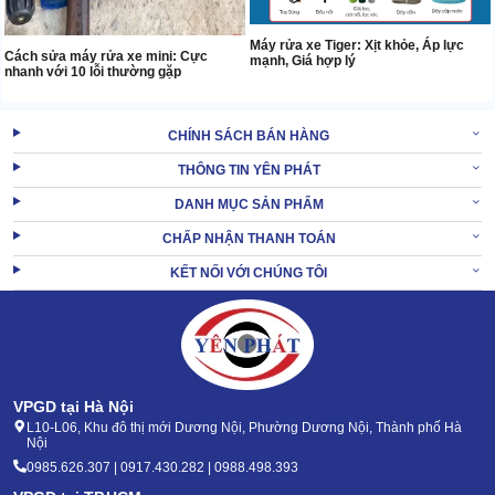
Máy rửa xe Tiger: Xịt khỏe, Áp lực
Cách sửa máy rửa xe mini: Cực
mạnh, Giá hợp lý
nhanh với 10 lỗi thường gặp
CHÍNH SÁCH BÁN HÀNG
THÔNG TIN YÊN PHÁT
DANH MỤC SẢN PHẨM
CHẤP NHẬN THANH TOÁN
KẾT NỐI VỚI CHÚNG TÔI
VPGD tại Hà Nội
L10-L06, Khu đô thị mới Dương Nội, Phường Dương Nội, Thành phố Hà
Nội
0985.626.307 | 0917.430.282 | 0988.498.393