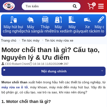
0
Máy hút bụi

Máy

Tháp

Máy

Máy

Xe

Máy dò

công nghiệp
chà sàn
giải nhiệt
rửa xe
đánh giày
quét rác
kim loạ
Trang chủ
Tin tức máy
Tin tức máy rửa xe
Motor chổi than là gì? Cấu tạo,
Nguyên lý & Ưu điểm
CEO Robert Chinh
16:34:16 11/02/2026
297
Nội dung chính
Motor chổi than
xuất hiện trong hầu hết các thiết bị công nghiệp, từ
máy rửa xe ô tô
, máy khoan, máy mài đến máy hút bụi. Vậy đó là
bộ phận gì, có cấu tạo, vai trò ra sao, khi nào nên dùng?
1. Motor chổi than là gì?