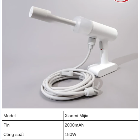
Model
Xiaomi Mijia
Pin
2000mAh
Công suất
180W