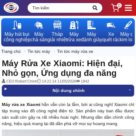
0
Máy hút bụi

Máy

Tháp

Máy

Máy

Xe

Máy dò

công nghiệp
chà sàn
giải nhiệt
rửa xe
đánh giày
quét rác
kim loạ
Trang chủ
Tin tức máy
Tin tức máy rửa xe
Máy Rửa Xe Xiaomi: Hiện đại,
Nhỏ gọn, Ứng dụng đa năng
CEO Robert Chinh
14:21:14 11/05/2026
1942
Nội dung chính
Máy rửa xe Xiaomi
hẳn vẫn còn lạ lẫm, bởi ai cũng nghĩ Xiaomi chỉ
tập trung vào đồ công nghệ điện tử. Sản phẩm này ban đầu được
sản xuất còn gây ra rất nhiều hoài nghi. Nhưng dần dần chính công
năng, hiệu quả mang lại đã dần phá vỡ mọi sự hoang mang.