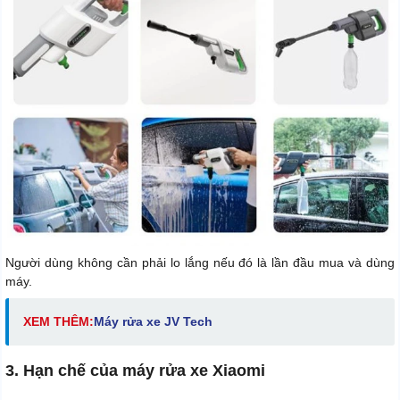
Người dùng không cần phải lo lắng nếu đó là lần đầu mua và dùng
máy.
XEM THÊM:
M
áy rửa xe JV Tech
3. Hạn chế của máy rửa xe Xiaomi