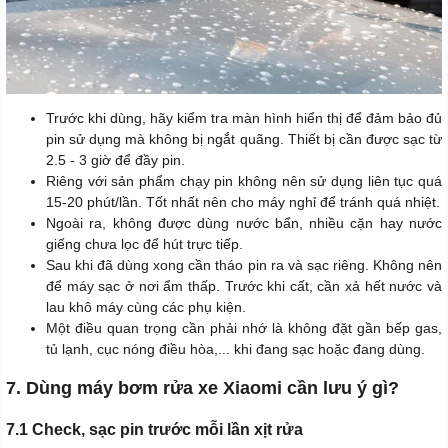
Trước khi dùng, hãy kiểm tra màn hình hiển thị để đảm bảo đủ
pin sử dụng mà không bị ngắt quãng. Thiết bị cần được sạc từ
2.5 - 3 giờ để đầy pin.
Riêng với sản phẩm chạy pin không nên sử dụng liên tục quá
15-20 phút/lần. Tốt nhất nên cho máy nghỉ để tránh quá nhiệt.
Ngoài ra, không được dùng nước bẩn, nhiều cặn hay nước
giếng chưa lọc để hút trực tiếp.
Sau khi đã dùng xong cần tháo pin ra và sạc riêng. Không nên
để máy sạc ở nơi ẩm thấp. Trước khi cất, cần xả hết nước và
lau khô máy cùng các phụ kiện.
Một điều quan trọng cần phải nhớ là không đặt gần bếp gas,
tủ lạnh, cục nóng điều hòa,... khi đang sạc hoặc đang dùng.
7. Dùng máy bơm rửa xe Xiaomi cần lưu ý gì?
7.1 Check, sạc pin trước mỗi lần xịt rửa