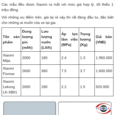
Các mẫu đều được Xiaomi ra mắt với mức giá hợp lý, tối thiểu 1
triệu đồng.
Với những ưu điểm trên, giá lại rẻ vậy thì rất đáng đầu tư, đặc biệt
cho những ai muốn rửa xe tại gia.
Dung
Lưu
Áp lực
Trọng
Tên sản
lượng
lượng
Giá bán
làm việc
lượng
phẩm
pin
nước
(VNĐ)
(MPa)
(Kg)
(mAh)
(Lít/h)
Xiaomi
2000
180
2.4
1.3
1.950.000
Mijia
Xiaomi
2600
360
7.5
3.7
1.600.000
Fixnow
Xiaomi
Lekong
2000
180
2.2
1.5
920.000
LK-XB01