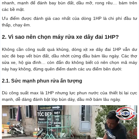
nhanh, mạnh để đánh bay bùn đất, dầu mỡ, rong rêu… bám trên
các bề mặt.
Ưu điểm được đánh giá cao nhất của dòng 1HP là chi phí đầu tư
thấp, chạy êm.
2. Vì sao nên chọn máy rửa xe dây đai 1HP?
Không cần công suất quá khủng, dòng xịt xe dây đai 1HP vẫn dư
sức đè bẹp vết bùn đất, dầu nhớt cứng đầu bám lâu ngày. Các thợ
sửa xe, hộ gia đình… còn đắn đo không biết có nên chọn mã máy
này hay không, đừng quên điểm danh các ưu điểm bên dưới:
2.1. Sức mạnh phun rửa ấn tượng
Dù công suất max là 1HP nhưng lực phun nước của thiết bị lại cực
mạnh, dễ dàng đánh bật lớp bùn dày, dầu mỡ bám lâu ngày.