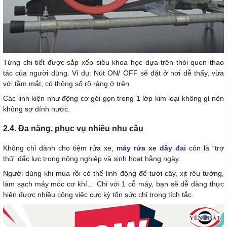
Từng chi tiết được sắp xếp siêu khoa học dựa trên thói quen thao
tác của người dùng. Ví dụ: Nút ON/ OFF sẽ đặt ở nơi dễ thấy, vừa
với tầm mắt, có thông số rõ ràng ở trên.
Các linh kiện như động cơ gói gọn trong 1 lớp kim loại không gỉ nên
không sợ dính nước.
2.4. Đa năng, phục vụ nhiều nhu cầu
Không chỉ dành cho tiệm rửa xe,
máy rửa xe dây đai
còn là “trợ
thủ” đắc lực trong nông nghiệp và sinh hoạt hằng ngày.
Người dùng khi mua rồi có thể linh động để tưới cây, xịt rêu tường,
làm sạch máy móc cơ khí… Chỉ với 1 cỗ máy, bạn sẽ dễ dàng thực
hiện được nhiều công việc cực kỳ tốn sức chỉ trong tích tắc.