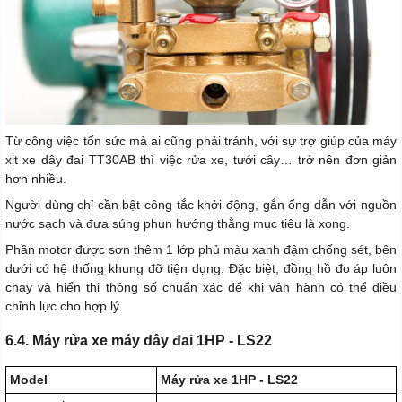
Từ công việc tốn sức mà ai cũng phải tránh, với sự trợ giúp của máy
xịt xe dây đai TT30AB thì việc rửa xe, tưới cây… trở nên đơn giản
hơn nhiều.
Người dùng chỉ cần bật công tắc khởi động, gắn ống dẫn với nguồn
nước sạch và đưa súng phun hướng thẳng mục tiêu là xong.
Phần motor được sơn thêm 1 lớp phủ màu xanh đậm chống sét, bên
dưới có hệ thống khung đỡ tiện dụng. Đặc biệt, đồng hồ đo áp luôn
chạy và hiển thị thông số chuẩn xác để khi vận hành có thể điều
chỉnh lực cho hợp lý.
6.4. Máy rửa xe máy dây đai 1HP - LS22
Model
Máy rửa xe 1HP - LS22