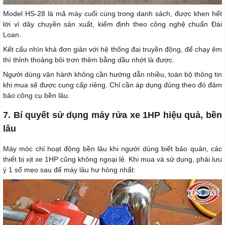
Model HS-28 là mã máy cuối cùng trong danh sách, được khen hết
lời vì dây chuyền sản xuất, kiểm định theo công nghệ chuẩn Đài
Loan.
Kết cấu nhìn khá đơn giản với hệ thống đai truyền động, để chạy êm
thì thỉnh thoảng bôi trơn thêm bằng dầu nhớt là được.
Người dùng vận hành không cần hướng dẫn nhiều, toàn bộ thông tin
khi mua sẽ được cung cấp riêng. Chỉ cần áp dụng đúng theo đó đảm
bảo công cụ bền lâu.
7. Bí quyết sử dụng máy rửa xe 1HP hiệu quả, bền
lâu
Máy móc chỉ hoạt động bền lâu khi người dùng biết bảo quản, các
thiết bị xịt xe 1HP cũng không ngoại lệ. Khi mua và sử dụng, phải lưu
ý 1 số mẹo sau để máy lâu hư hỏng nhất: