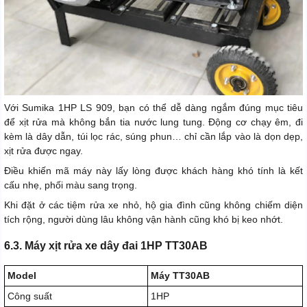
Với Sumika 1HP LS 909, bạn có thể dễ dàng ngắm đúng mục tiêu
để xịt rửa mà không bắn tia nước lung tung. Động cơ chạy êm, đi
kèm là dây dẫn, túi lọc rác, súng phun… chỉ cần lắp vào là dọn dẹp,
xịt rửa được ngay.
Điều khiến mã máy này lấy lòng được khách hàng khó tính là kết
cấu nhẹ, phối màu sang trọng.
Khi đặt ở các tiệm rửa xe nhỏ, hộ gia đình cũng không chiếm diện
tích rộng, người dùng lâu không vận hành cũng khó bị keo nhớt.
6.3. Máy xịt rửa xe dây đai 1HP TT30AB
Model
Máy TT30AB
Công suất
1HP