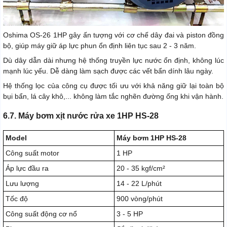
Oshima OS-26 1HP gây ấn tượng với cơ chế dây đai và piston đồng
bộ, giúp máy giữ áp lực phun ổn định liên tục sau 2 - 3 năm.
Dù dây dẫn dài nhưng hệ thống truyền lực nước ổn định, không lúc
mạnh lúc yếu. Dễ dàng làm sạch được các vết bẩn dính lâu ngày.
Hệ thống lọc của công cụ được tối ưu với khả năng giữ lại toàn bộ
bụi bẩn, lá cây khô,... không làm tắc nghẽn đường ống khi vận hành.
6.7. Máy bơm xịt nước rửa xe 1HP HS-28
Model
Máy bơm 1HP HS-28
Công suất motor
1 HP
Áp lực đầu ra
20 - 35 kgf/cm²
Lưu lượng
14 - 22 L/phút
Tốc độ
900 vòng/phút
Công suất động cơ nổ
3 - 5 HP