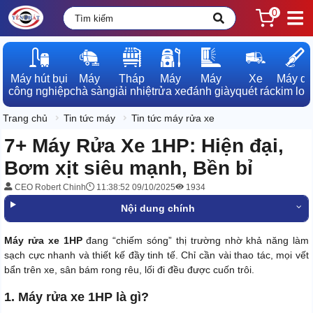
0
Máy hút bụi

Máy

Tháp

Máy

Máy

Xe

Máy dò

công nghiệp
chà sàn
giải nhiệt
rửa xe
đánh giày
quét rác
kim loạ
Trang chủ
Tin tức máy
Tin tức máy rửa xe
7+ Máy Rửa Xe 1HP: Hiện đại,
Bơm xịt siêu mạnh, Bền bỉ
CEO Robert Chinh
11:38:52 09/10/2025
1934
Nội dung chính
Máy rửa xe 1HP
đang “chiếm sóng” thị trường nhờ khả năng làm
sạch cực nhanh và thiết kế đầy tinh tế. Chỉ cần vài thao tác, mọi vết
bẩn trên xe, sân bám rong rêu, lối đi đều được cuốn trôi.
1. Máy rửa xe 1HP là gì?