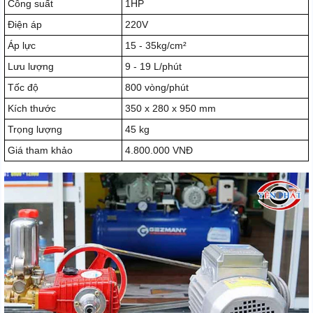
Công suất
1HP
Điện áp
220V
Áp lực
15 - 35kg/cm²
Lưu lượng
9 - 19 L/phút
Tốc độ
800 vòng/phút
Kích thước
350 x 280 x 950 mm
Trọng lượng
45 kg
Giá tham khảo
4.800.000 VNĐ