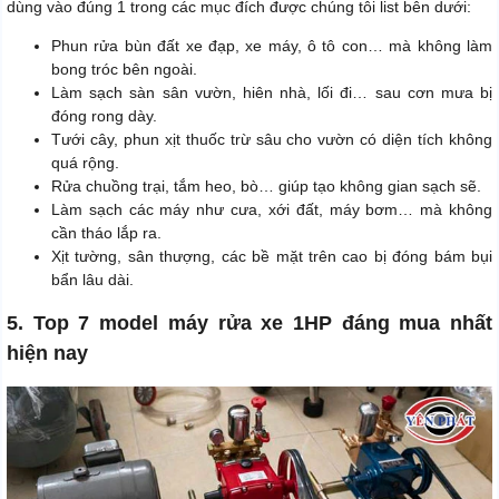
dùng vào đúng 1 trong các mục đích được chúng tôi list bên dưới:
Phun rửa bùn đất xe đạp, xe máy, ô tô con… mà không làm
bong tróc bên ngoài.
Làm sạch sàn sân vườn, hiên nhà, lối đi… sau cơn mưa bị
đóng rong dày.
Tưới cây, phun xịt thuốc trừ sâu cho vườn có diện tích không
quá rộng.
Rửa chuồng trại, tắm heo, bò… giúp tạo không gian sạch sẽ.
Làm sạch các máy như cưa, xới đất, máy bơm… mà không
cần tháo lắp ra.
Xịt tường, sân thượng, các bề mặt trên cao bị đóng bám bụi
bẩn lâu dài.
5. Top 7 model máy rửa xe 1HP đáng mua nhất
hiện nay