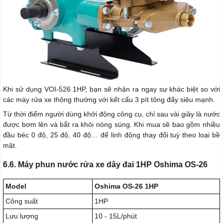
Khi sử dụng VOI-526 1HP, bạn sẽ nhận ra ngay sự khác biệt so với
các máy rửa xe thông thường với kết cấu 3 pít tông đẩy siêu mạnh.
Từ thời điểm người dùng khởi động công cụ, chỉ sau vài giây là nước
được bơm lên và bắt ra khỏi nòng súng. Khi mua sẽ bao gồm nhiều
đầu béc 0 độ, 25 độ, 40 độ… để linh động thay đổi tuỳ theo loại bề
mặt.
6.6. Máy phun nước rửa xe dây đai 1HP Oshima OS-26
Model
Oshima OS-26 1HP
Công suất
1HP
Lưu lượng
10 - 15L/phút