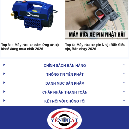
Top 8++ Máy rửa xe cảm ứng từ, xịt
Top 4+ Máy rửa xe pin Nhật Bãi: Siêu
khoẻ đáng mua nhất 2026
xịn, Bán chạy 2026
CHÍNH SÁCH BÁN HÀNG
THÔNG TIN YÊN PHÁT
DANH MỤC SẢN PHẨM
CHẤP NHẬN THANH TOÁN
KẾT NỐI VỚI CHÚNG TÔI