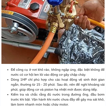
Để công cụ ở nơi khô ráo, không ngập úng, đặc biệt không để
nước có cơ hội len lỏi vào động cơ gây chập cháy.
Dòng 1HP chỉ phù hợp cho các hoạt động vệ sinh thời gian
ngắn, thường từ 15 - 20 phút. Sau đó, nên để nghỉ khoảng vài
phút, giúp động cơ và piston hạ nhiệt mới được dùng tiếp.
Kiểm tra và chắc rằng đủ nước trong đường ống, đầu bơm
trước khi bật. Vận hành khi nước chưa đầy dễ gây ma sát khô,
làm bơm nhanh mòn hoặc cháy motor.