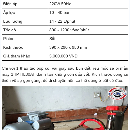
Điện áp
220V/ 50Hz
Áp lực
10 - 40 bar
Lưu lượng
14 - 22 L/phút
Tốc độ
800 - 1200 vòng/phút
Piston
Sắt
Kích thước
390 x 290 x 950 mm
Giá tham khảo
5.000.000 VNĐ
Chỉ với 1 thao tác bóp cò, vài giây sau bùn đất, rêu mốc sẽ bị mẫu
máy 1HP HL30AT đánh tan không còn dấu vết. Kích thước công cụ
thiên về sự gọn gàng, dễ di chuyển nên có thể dùng ở bất cứ đâu.