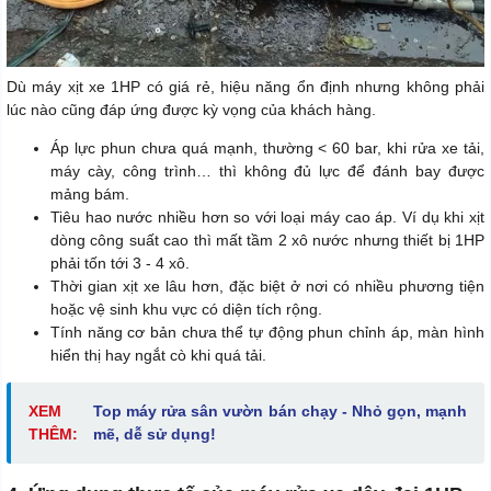
Dù máy xịt xe 1HP có giá rẻ, hiệu năng ổn định nhưng không phải
lúc nào cũng đáp ứng được kỳ vọng của khách hàng.
Áp lực phun chưa quá mạnh, thường < 60 bar, khi rửa xe tải,
máy cày, công trình… thì không đủ lực để đánh bay được
mảng bám.
Tiêu hao nước nhiều hơn so với loại máy cao áp. Ví dụ khi xịt
dòng công suất cao thì mất tầm 2 xô nước nhưng thiết bị 1HP
phải tốn tới 3 - 4 xô.
Thời gian xịt xe lâu hơn, đặc biệt ở nơi có nhiều phương tiện
hoặc vệ sinh khu vực có diện tích rộng.
Tính năng cơ bản chưa thể tự động phun chỉnh áp, màn hình
hiển thị hay ngắt cò khi quá tải.
XEM
Top máy rửa sân vườn bán chạy - Nhỏ gọn, mạnh
THÊM:
mẽ, dễ sử dụng!