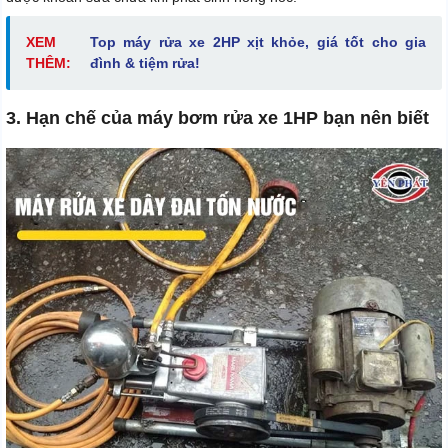
XEM
Top máy rửa xe 2HP xịt khỏe, giá tốt cho gia
THÊM:
đình & tiệm rửa!
3. Hạn chế của máy bơm rửa xe 1HP bạn nên biết