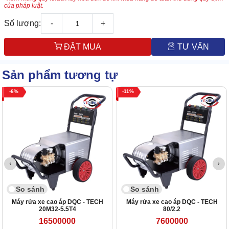
của pháp luật.
Số lượng:
-
+
ĐẶT MUA
TƯ VẤN
Sản phẩm tương tự
6
11
So sánh
So sánh
Máy rửa xe cao áp DQC - TECH
Máy rửa xe cao áp DQC - TECH
20M32-5.5T4
80/2.2
16500000
7600000