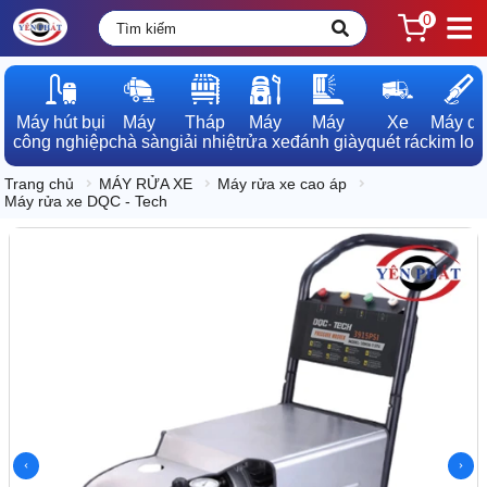
0
Máy hút bụi

Máy

Tháp

Máy

Máy

Xe

Máy dò

công nghiệp
chà sàn
giải nhiệt
rửa xe
đánh giày
quét rác
kim loạ
Trang chủ
MÁY RỬA XE
Máy rửa xe cao áp
Máy rửa xe DQC - Tech