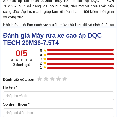
Sở hữu áp lực phun 270bar, máy rửa xe cao áp DQC - TECH
20M36-7.5T4 dễ dàng loại bỏ bùn đất, dầu mỡ và nhiều vết bẩn
cứng đầu. Áp lực mạnh giúp làm xịt rửa nhanh, tiết kiệm thời gian
và công sức.
Nhờ hiệu quả làm sạch vượt trội, máy phù hợp để vệ sinh ô tô, xe
tải, máy móc, sàn xưởng và nhiều bề mặt bám bẩn nặng. Đây là
Đánh giá Máy rửa xe cao áp DQC -
lựa chọn đáng cân nhắc khi tìm kiếm máy rửa xe cao áp công
nghiệp.
TECH 20M36-7.5T4
0/5
5
1.3. Lưu lượng nước 15.1 lít/phút tối ưu thời gian vệ
4
sinh
3
2
0 đánh giá
1
Lưu lượng nước 15.1 lít/phút đã làm tăng diện tích vệ sinh trong
mỗi lần phun. Nhờ đó, máy rút ngắn thời gian làm sạch mà vẫn
1 sao
2 sao
3 sao
4 sao
5 sao
đảm bảo hiệu quả trên nhiều bề mặt.
Đánh giá của bạn
Họ tên *
Số điện thoại *