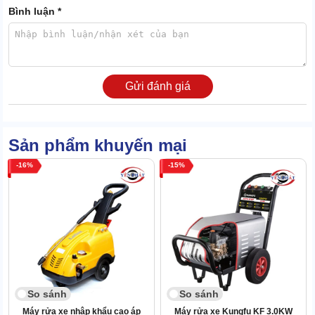
Bình luận *
Gửi đánh giá
Sản phẩm khuyến mại
Thông số này đặc biệt phù hợp với gara, tiệm rửa xe và nhà
16
15
xưởng có tần suất sử dụng cao. Người dùng tiết kiệm được rất
nhiều thời gian, nước và công sức trong quá trình vận hành.
1.4 Bơm KBA-2012 + motor 1450 vòng/phút cho hiệu
suất bền bỉ
Máy sử dụng đầu bơm KBA-2012 kết hợp motor 1450 vòng/phút,
mang lại khả năng vận hành ổn định trong thời gian dài. Hai bộ
phận phối hợp hiệu quả, từ đó duy trì áp lực nước và hạn chế hao
So sánh
So sánh
mòn.
Máy rửa xe nhập khẩu cao áp
Máy rửa xe Kungfu KF 3.0KW