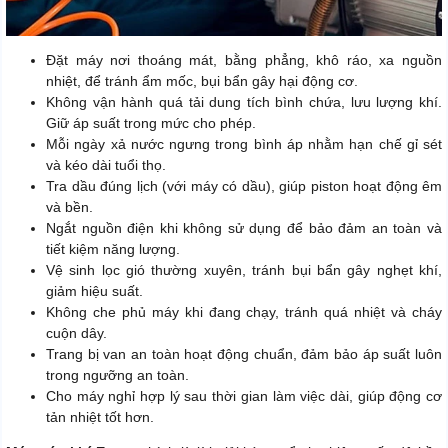
Đặt máy nơi thoáng mát, bằng phẳng, khô ráo, xa nguồn
nhiệt, để tránh ẩm mốc, bụi bẩn gây hại động cơ.
Không vận hành quá tải dung tích bình chứa, lưu lượng khí.
Giữ áp suất trong mức cho phép.
Mỗi ngày xả nước ngưng trong bình áp nhằm hạn chế gỉ sét
và kéo dài tuổi thọ.
Tra dầu đúng lịch (với máy có dầu), giúp piston hoạt động êm
và bền.
Ngắt nguồn điện khi không sử dụng để bảo đảm an toàn và
tiết kiệm năng lượng.
Vệ sinh lọc gió thường xuyên, tránh bụi bẩn gây nghẹt khí,
giảm hiệu suất.
Không che phủ máy khi đang chạy, tránh quá nhiệt và cháy
cuộn dây.
Trang bị van an toàn hoạt động chuẩn, đảm bảo áp suất luôn
trong ngưỡng an toàn.
Cho máy nghỉ hợp lý sau thời gian làm việc dài, giúp động cơ
tản nhiệt tốt hơn.