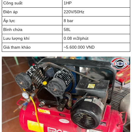
Công suất
1HP
Điện áp
220V/50Hz
Áp lực
8 bar
Bình chứa
58L
Lưu lượng khí
0.08 m3/phút
Giá tham khảo
~5.600.000 VND