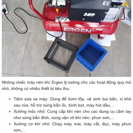
Những chiếc máy nén khí Ergen lý tưởng cho các hoạt động quy mô
nhỏ, không có nhiều thiết bị tiêu thụ:
Tiệm sửa xe máy: Dùng để bơm lốp, vệ sinh bụi bẩn, xì khô
sau rửa, hỗ trợ súng bắn ốc, bình bọt, máy hút dầu,...
Xưởng mộc nhỏ: Cung cấp khí nén cho các dụng cụ cầm tay
như súng bắn đinh, súng vặn vít khí nén, phun sơn,...
Xưởng cơ khí nhỏ: Chạy máy mài, máy cắt, đục, máy phun
sơn,...