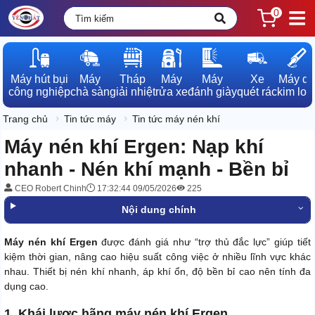
0
Máy hút bụi

Máy

Tháp

Máy

Máy

Xe

Máy dò

công nghiệp
chà sàn
giải nhiệt
rửa xe
đánh giày
quét rác
kim loạ
Trang chủ
Tin tức máy
Tin tức máy nén khí
Máy nén khí Ergen: Nạp khí
nhanh - Nén khí mạnh - Bền bỉ
CEO Robert Chinh
17:32:44 09/05/2026
225
Nội dung chính
Máy nén khí Ergen
được đánh giá như “trợ thủ đắc lực” giúp tiết
kiệm thời gian, nâng cao hiệu suất công việc ở nhiều lĩnh vực khác
nhau. Thiết bị nén khí nhanh, áp khí ổn, độ bền bỉ cao nên tính đa
dụng cao.
1. Khái lược hãng máy nén khí Ergen