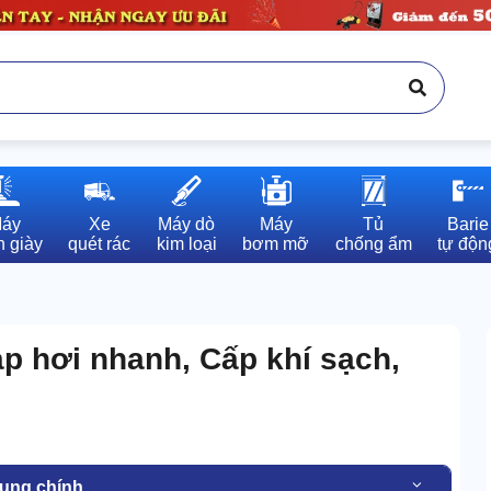
áy

Xe

Máy dò

Máy

Tủ

Barie

 giày
quét rác
kim loại
bơm mỡ
chống ẩm
tự độn
p hơi nhanh, Cấp khí sạch,
dung chính