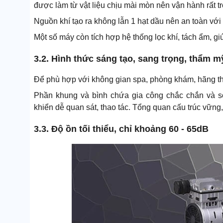
được làm từ vật liệu chịu mài mòn nên vận hành rất tr
Nguồn khí tạo ra không lẫn 1 hạt dầu nên an toàn với 
Một số máy còn tích hợp hệ thống lọc khí, tách ẩm, gi
3.2. Hình thức sáng tạo, sang trọng, thẩm m
Để phù hợp với không gian spa, phòng khám, hãng thiế
Phần khung và bình chứa gia công chắc chắn và sơ
khiển dễ quan sát, thao tác. Tổng quan cấu trúc vững, 
3.3. Độ ồn tối thiểu, chỉ khoảng 60 - 65dB