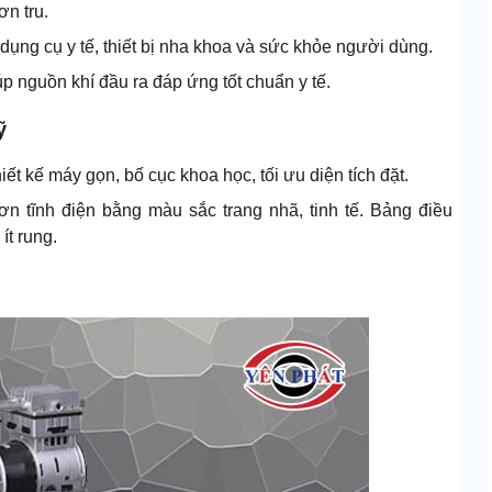
ơn tru.
dụng cụ y tế, thiết bị nha khoa và sức khỏe người dùng.
úp nguồn khí đầu ra đáp ứng tốt chuẩn y tế.
ỹ
t kế máy gọn, bố cục khoa học, tối ưu diện tích đặt.
n tĩnh điện bằng màu sắc trang nhã, tinh tế. Bảng điều
ít rung.