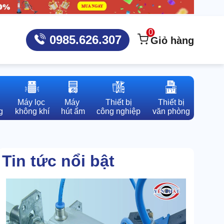
0
0985.626.307
Giỏ hàng
Máy lọc 

Máy 

Thiết bị

Thiết bị

g
không khí
hút ẩm
công nghiệp
văn phòng
Tin tức nổi bật