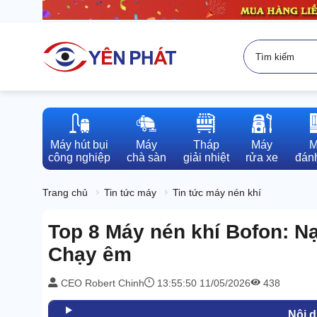
Máy hút bụi

Máy

Tháp

Máy

M
công nghiệp
chà sàn
giải nhiệt
rửa xe
đánh
Trang chủ
Tin tức máy
Tin tức máy nén khí
Top 8 Máy nén khí Bofon: Nạ
Chạy êm
CEO Robert Chinh
13:55:50 11/05/2026
438
Nội 