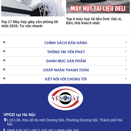
Top 4 máy huỷ tài liệu Deli: Giá rẻ,
Top 17 Máy hủy giấy văn phòng tốt
Bền, Hút khách nhất
nhất 2026: Tư vấn nhanh
CHÍNH SÁCH BÁN HÀNG
THÔNG TIN YÊN PHÁT
DANH MỤC SẢN PHẨM
CHẤP NHẬN THANH TOÁN
KẾT NỐI VỚI CHÚNG TÔI
VPGD tại Hà Nội
L10-L06, Khu đô thị mới Dương Nội, Phường Dương Nội, Thành phố Hà
Nội
0985.626.307 | 0917.430.282 | 0988.498.393