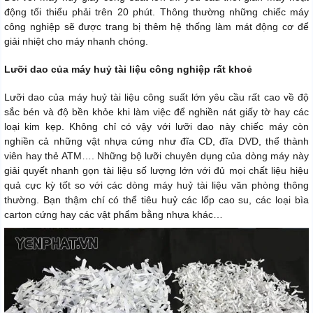
động tối thiểu phải trên 20 phút. Thông thường những chiếc máy
công nghiệp sẽ được trang bị thêm hệ thống làm mát động cơ để
giải nhiệt cho máy nhanh chóng.
Lưỡi dao của máy huỷ tài liệu công nghiệp rất khoẻ
Lưỡi dao của máy huỷ tài liệu công suất lớn yêu cầu rất cao về độ
sắc bén và độ bền khỏe khi làm việc để nghiền nát giấy tờ hay các
loại kim kẹp. Không chỉ có vậy với lưỡi dao này chiếc máy còn
nghiền cả những vật nhựa cứng như đĩa CD, đĩa DVD, thể thành
viên hay thẻ ATM…. Những bộ lưỡi chuyên dụng của dòng máy này
giải quyết nhanh gọn tài liệu số lượng lớn với đủ mọi chất liệu hiệu
quả cực kỳ tốt so với các dòng máy huỷ tài liệu văn phòng thông
thường. Bạn thậm chí có thể tiêu huỷ các lốp cao su, các loại bìa
carton cứng hay các vật phẩm bằng nhựa khác…