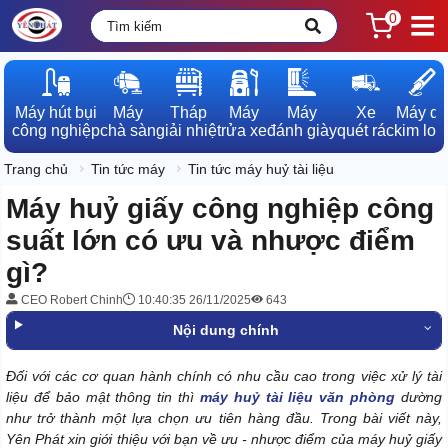
0
Máy hút bụi

Máy

Tháp

Máy

Máy

Xe

Máy dò

công nghiệp
chà sàn
giải nhiệt
rửa xe
đánh giày
quét rác
kim loạ
Trang chủ
Tin tức máy
Tin tức máy huỷ tài liệu
Máy huỷ giấy công nghiệp công
suất lớn có ưu và nhược điểm
gì?
CEO Robert Chinh
10:40:35 26/11/2025
643
Nội dung chính
Đối với các cơ quan hành chính có nhu cầu cao trong việc xử lý tài
liệu để bảo mật thông tin thì
máy huỷ tài liệu văn phòng
dường
như trở thành một lựa chọn ưu tiên hàng đầu. Trong bài viết này,
Yên Phát xin giới thiệu với bạn về ưu - nhược điểm của máy huỷ giấy