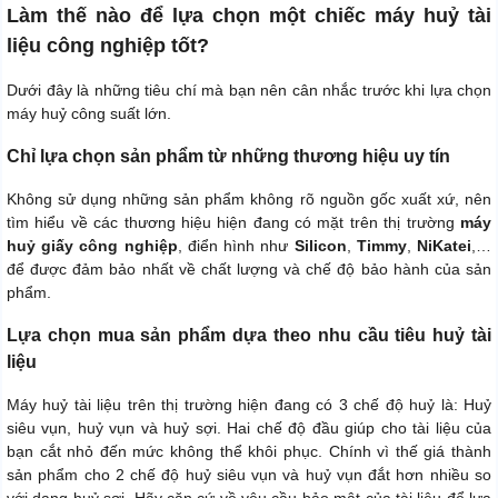
Làm thế nào để lựa chọn một chiếc máy huỷ tài
liệu công nghiệp tốt?
Dưới đây là những tiêu chí mà bạn nên cân nhắc trước khi lựa chọn
máy huỷ công suất lớn.
Chỉ lựa chọn sản phẩm từ những thương hiệu uy tín
Không sử dụng những sản phẩm không rõ nguồn gốc xuất xứ, nên
tìm hiểu về các thương hiệu hiện đang có mặt trên thị trường
máy
huỷ giấy công nghiệp
, điển hình như
Silicon
,
Timmy
,
NiKatei
,…
để được đảm bảo nhất về chất lượng và chế độ bảo hành của sản
phẩm.
Lựa chọn mua sản phẩm dựa theo nhu cầu tiêu huỷ tài
liệu
Máy huỷ tài liệu trên thị trường hiện đang có 3 chế độ huỷ là: Huỷ
siêu vụn, huỷ vụn và huỷ sợi. Hai chế độ đầu giúp cho tài liệu của
bạn cắt nhỏ đến mức không thể khôi phục. Chính vì thế giá thành
sản phẩm cho 2 chế độ huỷ siêu vụn và huỷ vụn đắt hơn nhiều so
với dạng huỷ sợi. Hãy căn cứ về yêu cầu bảo mật của tài liệu để lựa