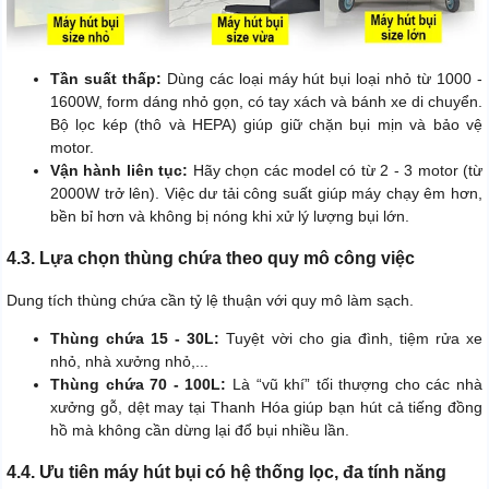
Tần suất thấp:
Dùng các loại máy hút bụi loại nhỏ từ 1000 -
1600W, form dáng nhỏ gọn, có tay xách và bánh xe di chuyển.
Bộ lọc kép (thô và HEPA) giúp giữ chặn bụi mịn và bảo vệ
motor.
Vận hành liên tục:
Hãy chọn các model có từ 2 - 3 motor (từ
2000W trở lên). Việc dư tải công suất giúp máy chạy êm hơn,
bền bỉ hơn và không bị nóng khi xử lý lượng bụi lớn.
4.3. Lựa chọn thùng chứa theo quy mô công việc
Dung tích thùng chứa cần tỷ lệ thuận với quy mô làm sạch.
Thùng chứa 15 - 30L:
Tuyệt vời cho gia đình, tiệm rửa xe
nhỏ, nhà xưởng nhỏ,...
Thùng chứa 70 - 100L:
Là “vũ khí” tối thượng cho các nhà
xưởng gỗ, dệt may tại Thanh Hóa giúp bạn hút cả tiếng đồng
hồ mà không cần dừng lại đổ bụi nhiều lần.
4.4. Ưu tiên máy hút bụi có hệ thống lọc, đa tính năng