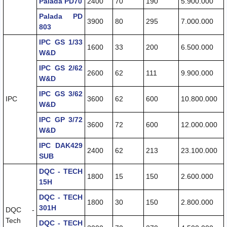
Palada PD70
2400
70
190
5.900.000
Palada PD
3900
80
295
7.000.000
803
IPC GS 1/33
1600
33
200
6.500.000
W&D
IPC GS 2/62
2600
62
111
9.900.000
W&D
IPC GS 3/62
IPC
3600
62
600
10.800.000
W&D
IPC GP 3/72
3600
72
600
12.000.000
W&D
IPC DAK429
2400
62
213
23.100.000
SUB
DQC - TECH
1800
15
150
2.600.000
15H
DQC - TECH
1800
30
150
2.800.000
301H
DQC -
Tech
DQC - TECH