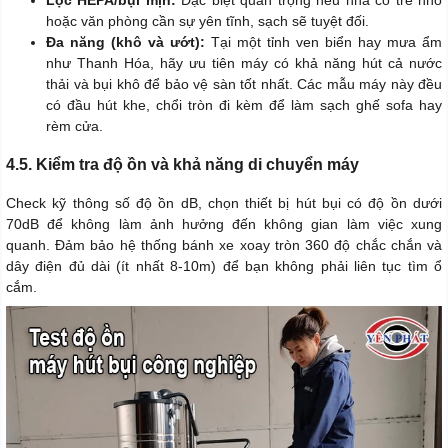
Lọc HEPA/bụi mịn:
Đặc biệt quan trọng nếu nhà có trẻ nhỏ
hoặc văn phòng cần sự yên tĩnh, sạch sẽ tuyệt đối.
Đa năng (khô và ướt):
Tại một tỉnh ven biển hay mưa ẩm
như Thanh Hóa, hãy ưu tiên máy có khả năng hút cả nước
thải và bụi khô để bảo vệ sàn tốt nhất. Các mẫu máy này đều
có đầu hút khe, chổi tròn đi kèm để làm sạch ghế sofa hay
rèm cửa.
4.5. Kiểm tra độ ồn và khả năng di chuyển máy
Check kỹ thông số độ ồn dB, chọn thiết bị hút bụi có độ ồn dưới
70dB để không làm ảnh hưởng đến không gian làm việc xung
quanh. Đảm bảo hệ thống bánh xe xoay tròn 360 độ chắc chắn và
dây điện đủ dài (ít nhất 8-10m) để bạn không phải liên tục tìm ổ
cắm.