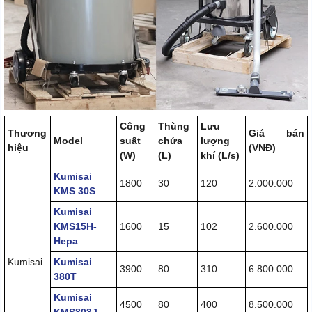
Công
Thùng
Lưu
Thương
Giá bán
Model
suất
chứa
lượng
hiệu
(VNĐ)
(W)
(L)
khí (L/s)
Kumisai
1800
30
120
2.000.000
KMS 30S
Kumisai
KMS15H-
1600
15
102
2.600.000
Hepa
Kumisai
Kumisai
3900
80
310
6.800.000
380T
Kumisai
4500
80
400
8.500.000