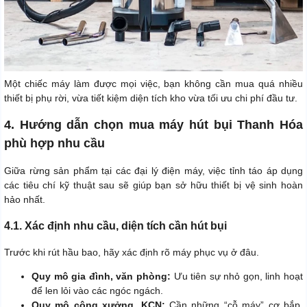
Một chiếc máy làm được mọi việc, bạn không cần mua quá nhiều
thiết bị phụ rời, vừa tiết kiệm diện tích kho vừa tối ưu chi phí đầu tư.
4. Hướng dẫn chọn mua máy hút bụi Thanh Hóa
phù hợp nhu cầu
Giữa rừng sản phẩm tại các đại lý điện máy, việc tỉnh táo áp dụng
các tiêu chí kỹ thuật sau sẽ giúp bạn sở hữu thiết bị vệ sinh hoàn
hảo nhất.
4.1. Xác định nhu cầu, diện tích cần hút bụi
Trước khi rút hầu bao, hãy xác định rõ máy phục vụ ở đâu.
Quy mô gia đình, văn phòng:
Ưu tiên sự nhỏ gọn, linh hoạt
để len lỏi vào các ngóc ngách.
Quy mô công xưởng, KCN:
Cần những “cỗ máy” cơ bắp,