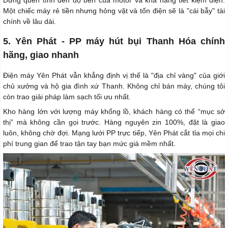
Một chiếc máy rẻ tiền nhưng hỏng vặt và tốn điện sẽ là "cái bẫy" tài
chính về lâu dài.
5. Yên Phát - PP máy hút bụi Thanh Hóa chính
hãng, giao nhanh
Điện máy Yên Phát vẫn khẳng định vị thế là "địa chỉ vàng" của giới
chủ xưởng và hộ gia đình xứ Thanh. Không chỉ bán máy, chúng tôi
còn trao giải pháp làm sạch tối ưu nhất.
Kho hàng lớn với lượng máy khổng lồ, khách hàng có thể “mục sở
thị” mà không cần gọi trước. Hàng nguyên zin 100%, đặt là giao
luôn, không chờ đợi. Mạng lưới PP trực tiếp, Yên Phát cắt tỉa mọi chi
phí trung gian để trao tận tay bạn mức giá mềm nhất.