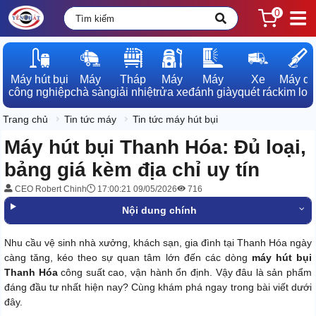
0
Máy hút bụi

Máy

Tháp

Máy

Máy

Xe

Máy dò

công nghiệp
chà sàn
giải nhiệt
rửa xe
đánh giày
quét rác
kim loạ
Trang chủ
Tin tức máy
Tin tức máy hút bụi
Máy hút bụi Thanh Hóa: Đủ loại,
bảng giá kèm địa chỉ uy tín
CEO Robert Chinh
17:00:21 09/05/2026
716
Nội dung chính
Nhu cầu vệ sinh nhà xưởng, khách sạn, gia đình tại Thanh Hóa ngày
càng tăng, kéo theo sự quan tâm lớn đến các dòng
máy hút bụi
Thanh Hóa
công suất cao, vận hành ổn định. Vậy đâu là sản phẩm
đáng đầu tư nhất hiện nay? Cùng khám phá ngay trong bài viết dưới
đây.