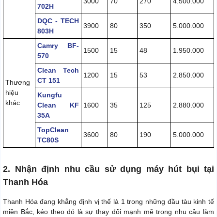
3000
70
270
4.500.000
702H
DQC - TECH
3900
80
350
5.000.000
803H
Camry BF-
1500
15
48
1.950.000
570
Clean Tech
1200
15
53
2.850.000
CT 151
Thương
hiệu
Kungfu
khác
Clean KF
1600
35
125
2.880.000
35A
TopClean
3600
80
190
5.000.000
TC80S
2. Nhận định nhu cầu sử dụng máy hút bụi tại
Thanh Hóa
Thanh Hóa đang khẳng định vị thế là 1 trong những đầu tàu kinh tế
miền Bắc, kéo theo đó là sự thay đổi mạnh mẽ trong nhu cầu làm