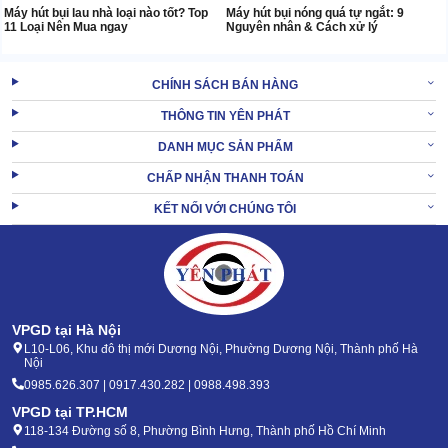
Máy hút bụi lau nhà loại nào tốt? Top
Máy hút bụi nóng quá tự ngắt: 9
11 Loại Nên Mua ngay
Nguyên nhân & Cách xử lý
CHÍNH SÁCH BÁN HÀNG
THÔNG TIN YÊN PHÁT
DANH MỤC SẢN PHẨM
CHẤP NHẬN THANH TOÁN
KẾT NỐI VỚI CHÚNG TÔI
VPGD tại Hà Nội
L10-L06, Khu đô thị mới Dương Nội, Phường Dương Nội, Thành phố Hà
Nội
0985.626.307 | 0917.430.282 | 0988.498.393
VPGD tại TP.HCM
118-134 Đường số 8, Phường Bình Hưng, Thành phố Hồ Chí Minh