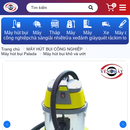
0
Máy hút bụi

Máy

Tháp

Máy

Máy

Xe

Máy dò

công nghiệp
chà sàn
giải nhiệt
rửa xe
đánh giày
quét rác
kim loạ
Trang chủ
MÁY HÚT BỤI CÔNG NGHIỆP
Máy hút bụi Palada
Máy hút bụi khô và ướt