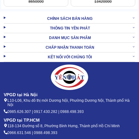
8650000
13420000
nhanh trong chỉ 1 lần đi máy.
Máy hút bụi vệ sinh công nghiệp
vận hành hiệu quả cho cả rác
CHÍNH SÁCH BÁN HÀNG
khô & nước thải. Tặng kèm bộ nhiều đầu hút thông minh hỗ trợ dễ
dàng tiếp cận, làm sạch nhiều vị trí, không gian.
THÔNG TIN YÊN PHÁT
DANH MỤC SẢN PHẨM
2.3 Tiếng ồn vận hành thấp, không quá ồn ào
CHẤP NHẬN THANH TOÁN
Tiếng ồn làm việc đã được tối ưu nhờ công nghệ hiện đại cùng
tổng thể chắc chắn.
KẾT NỐI VỚI CHÚNG TÔI
VPGD tại Hà Nội
L10-L06, Khu đô thị mới Dương Nội, Phường Dương Nội, Thành phố Hà
Nội
0985.626.307 | 0917.430.282 | 0988.498.393
VPGD tại TP.HCM
118-134 Đường số 8, Phường Bình Hưng, Thành phố Hồ Chí Minh
0966.631.546 | 0988.498.393