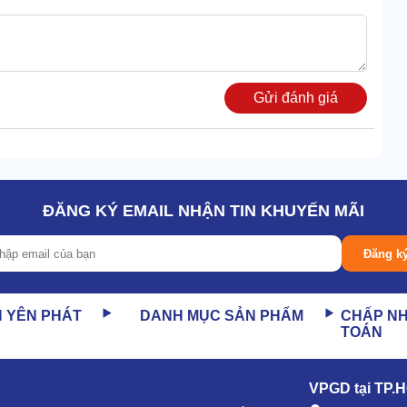
Gửi đánh giá
ĐĂNG KÝ EMAIL NHẬN TIN KHUYẾN MÃI
Đăng k
N YÊN PHÁT
DANH MỤC SẢN PHẨM
CHẤP N
TOÁN
g hiệu quả làm sạch, biến DQC-TECH 15H thành một cỗ máy
 lẫn môi trường công nghiệp nhẹ.
VPGD tại TP.