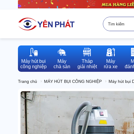
Máy hút bụi

Máy

Tháp

Máy

M
công nghiệp
chà sàn
giải nhiệt
rửa xe
đánh
Trang chủ
MÁY HÚT BỤI CÔNG NGHIỆP
Máy hút bụi 