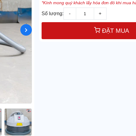
*Kính mong quý khách lấy hóa đơn đỏ khi mua hà
Số lượng:
-
+
ĐẶT MUA