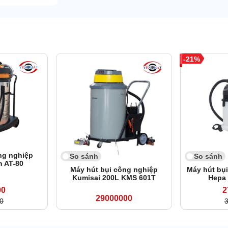
21
ng nghiệp
So sánh
So sánh
n AT-80
Máy hút bụi công nghiệp
Máy hút bụ
Kumisai 200L KMS 601T
Hepa
00
2
29000000
0