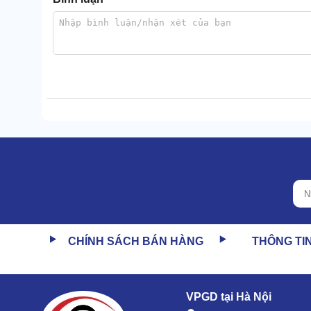
CHÍNH SÁCH BÁN HÀNG
THÔNG TI
Việc này không chỉ tiết kiệm thời gian mà còn tăn
đa nhiệm trong tầm tay. Đáp ứng cả nhu cầu gia đình
VPGD tại Hà Nội