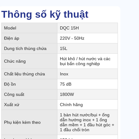
Thông số kỹ thuật
Model
DQC 15H
Điện áp
220V - 50Hz
Dung tích thùng chứa
15L
Hút khô / hút nước và các
Chức năng
bụi bẩn công nghiệp
Chất liệu thùng chứa
Inox
Độ ồn
75 dB
Công suất
1800W
Xuất xứ
Chính hãng
1 bàn hút nước/bụi + ống
dẫn hướng inox + 1 ống
Phụ kiện kèm theo
dẫn mềm + 1 đầu hút góc +
1 đầu chổi tròn