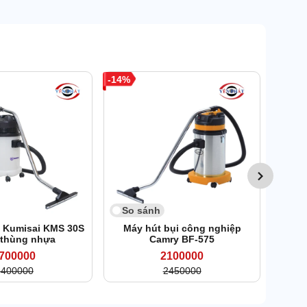
14
So 
Máy h
So sánh
i Kumisai KMS 30S
Máy hút bụi công nghiệp
 thùng nhựa
Camry BF-575
700000
2100000
3400000
2450000