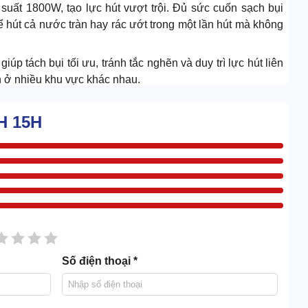
ất 1800W, tạo lực hút vượt trội. Đủ sức cuốn sạch bụi
hể hút cả nước tràn hay rác ướt trong một lần hút mà không
p tách bụi tối ưu, tránh tắc nghẽn và duy trì lực hút liên
ện ở nhiều khu vực khác nhau.
H 15H
g minh, tích hợp nhiều đầu hút chuyên dụng. Gồm có đầu
bạn linh hoạt xử lý mọi bề mặt và không gian.
 nối dài, cho phạm vi làm sạch lớn, ít phải chuyển máy
sao
2 sao
3 sao
4 sao
5 sao
Số điện thoại *