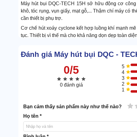
Máy hút bụi DQC-TECH 15H sở hữu động cơ công su
khô, tóc rụng, vụn giấy, mạt gỗ,... Thậm chí máy có t
cần thiết bị phụ trợ.
Cơ chế hút xoáy cyclone kết hợp luồng khí mạnh mẽ giú
tục. Thiết bị vì thế mà cho khả năng dọn dẹp toàn di
1.2 Box phụ kiện đa chi tiết, đa nhiệm
Đánh giá Máy hút bụi DQC - TEC
Máy hút bụi công nghiệp
đi kèm hộp phụ kiện thôn
0/5
5
hút khe, đầu chổi, bàn hút nước, bàn hút bụi,... giúp 
4
3
Cặp ống hút cứng cùng ống hút ruột gà mềm có thể
2
0 đánh giá
nhiều.
1
1 
Bạn cảm thấy sản phẩm này như thế nào?
Họ tên *
Bình luận *