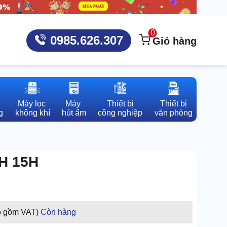
0
0985.626.307
Giỏ hàng
Máy lọc 

Máy 

Thiết bị

Thiết bị

g
không khí
hút ẩm
công nghiệp
văn phòng
CH 15H
o gồm VAT)
Còn hàng