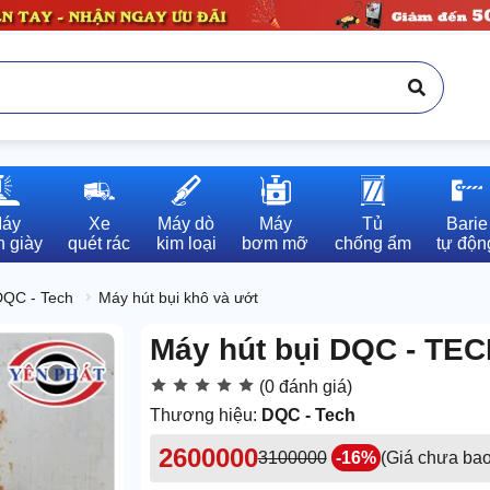
áy

Xe

Máy dò

Máy

Tủ

Barie

 giày
quét rác
kim loại
bơm mỡ
chống ẩm
tự độn
DQC - Tech
Máy hút bụi khô và ướt
Máy hút bụi DQC - TE
(0 đánh giá)
Thương hiệu:
DQC - Tech
2600000
3100000
-16%
(Giá chưa ba