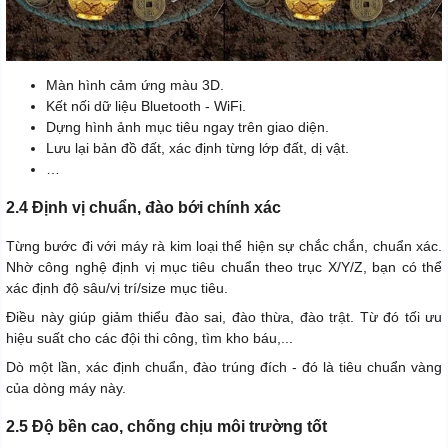
Màn hình cảm ứng màu 3D.
Kết nối dữ liệu Bluetooth - WiFi.
Dựng hình ảnh mục tiêu ngay trên giao diện.
Lưu lại bản đồ đất, xác định từng lớp đất, dị vật.
…
2.4 Định vị chuẩn, đào bới chính xác
Từng bước đi với máy rà kim loại thể hiện sự chắc chắn, chuẩn xác.
Nhờ công nghệ định vị mục tiêu chuẩn theo trục X/Y/Z, bạn có thể
xác định độ sâu/vị trí/size mục tiêu.
Điều này giúp giảm thiểu đào sai, đào thừa, đào trật. Từ đó tối ưu
hiệu suất cho các đội thi công, tìm kho báu,...
Dò một lần, xác định chuẩn, đào trúng đích - đó là tiêu chuẩn vàng
của dòng máy này.
2.5 Độ bền cao, chống chịu môi trường tốt