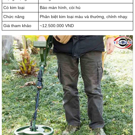
Có kim loại
Báo màn hình, còi hú
Chức năng
Phân biệt kim loại màu và thường, chỉnh nhạy.
Giá tham khảo
~12.500.000 VND