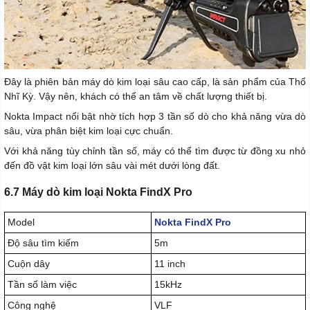
Đây là phiên bản máy dò kim loại sâu cao cấp, là sản phẩm của Thổ
Nhĩ Kỳ. Vậy nên, khách có thể an tâm về chất lượng thiết bị.
Nokta Impact nổi bật nhờ tích hợp 3 tần số dò cho khả năng vừa dò
sâu, vừa phân biệt kim loại cực chuẩn.
Với khả năng tùy chỉnh tần số, máy có thể tìm được từ đồng xu nhỏ
đến đồ vật kim loại lớn sâu vài mét dưới lòng đất.
6.7 Máy dò kim loại Nokta FindX Pro
Model
Nokta FindX Pro
Độ sâu tìm kiếm
5m
Cuộn dây
11 inch
Tần số làm việc
15kHz
Công nghệ
VLF