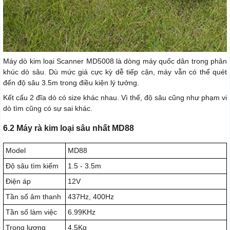
Máy dò kim loại Scanner MD5008 là dòng máy quốc dân trong phân
khúc dò sâu. Dù mức giá cực kỳ dễ tiếp cận, máy vẫn có thể quét
đến độ sâu 3.5m trong điều kiện lý tưởng.
Kết cấu 2 đĩa dò có size khác nhau. Vì thế, độ sâu cũng như phạm vi
dò tìm cũng có sự sai khác.
6.2 Máy rà kim loại sâu nhất MD88
Model
MD88
Độ sâu tìm kiếm
1.5 - 3.5m
Điện áp
12V
Tần số âm thanh
437Hz, 400Hz
Tần số làm việc
6.99KHz
Trọng lượng
4.5Kg