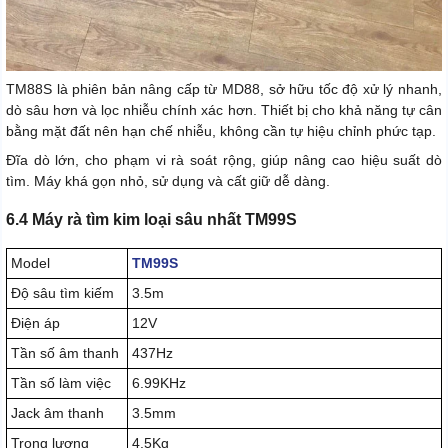
TM88S là phiên bản nâng cấp từ MD88, sở hữu tốc độ xử lý nhanh,
dò sâu hơn và lọc nhiễu chính xác hơn. Thiết bị cho khả năng tự cân
bằng mặt đất nên hạn chế nhiễu, không cần tự hiệu chỉnh phức tạp.
Đĩa dò lớn, cho phạm vi rà soát rộng, giúp nâng cao hiệu suất dò
tìm. Máy khá gọn nhỏ, sử dụng và cất giữ dễ dàng.
6.4 Máy rà tìm kim loại sâu nhất TM99S
Model
TM99S
Độ sâu tìm kiếm
3.5m
Điện áp
12V
Tần số âm thanh
437Hz
Tần số làm việc
6.99KHz
Jack âm thanh
3.5mm
Trọng lượng
4.5Kg