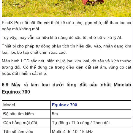
FindX Pro nổi bật lên với thiết kế siêu nhẹ, gọn nhỏ, dễ thao tác cả
ngày mà không mỏi.
Tuy vậy, máy vẫn sở hữu khả năng dò sâu tốt nhờ bộ vi xử lý AI.
Thiết bị cho phép tự động phân tích tín hiệu đầu vào, nhận dạng kim
loại, lọc bỏ tạp chất chính xác cao.
Màn hình LCD sắc nét, hiển thị rõ loại kim loại, độ sâu và kích thước
tương đối. Có thể dùng cả trong điều kiện đất sét ẩm, vùng có cát
hoặc đất nhiễm sắt nhẹ.
6.8 Máy rà kim loại dưới lòng đất sâu nhất Minelab
Equinox 700
Model
Equinox 700
Độ sâu tìm kiếm
5m
Cân bằng mặt đất
Tự động / Thủ công / Theo dõi
Tần số làm việc
Multi, 4, 5, 10, 15 kHz