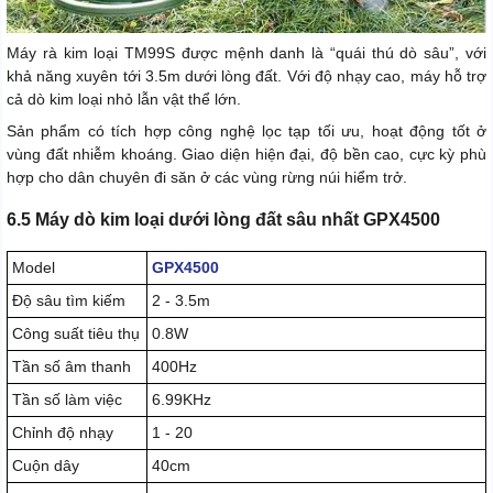
Máy rà kim loại TM99S được mệnh danh là “quái thú dò sâu”, với
khả năng xuyên tới 3.5m dưới lòng đất. Với độ nhạy cao, máy hỗ trợ
cả dò kim loại nhỏ lẫn vật thể lớn.
Sản phẩm có tích hợp công nghệ lọc tạp tối ưu, hoạt động tốt ở
vùng đất nhiễm khoáng. Giao diện hiện đại, độ bền cao, cực kỳ phù
hợp cho dân chuyên đi săn ở các vùng rừng núi hiểm trở.
6.5 Máy dò kim loại dưới lòng đất sâu nhất GPX4500
Model
GPX4500
Độ sâu tìm kiếm
2 - 3.5m
Công suất tiêu thụ
0.8W
Tần số âm thanh
400Hz
Tần số làm việc
6.99KHz
Chỉnh độ nhạy
1 - 20
Cuộn dây
40cm