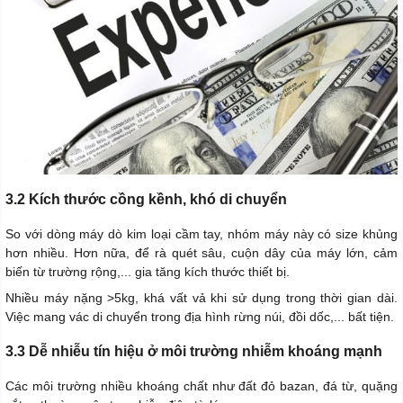
3.2 Kích thước cồng kềnh, khó di chuyển
So với dòng máy dò kim loại cầm tay, nhóm máy này có size khủng
hơn nhiều. Hơn nữa, để rà quét sâu, cuộn dây của máy lớn, cảm
biến từ trường rộng,... gia tăng kích thước thiết bị.
Nhiều máy nặng >5kg, khá vất vả khi sử dụng trong thời gian dài.
Việc mang vác di chuyển trong địa hình rừng núi, đồi dốc,... bất tiện.
3.3 Dễ nhiễu tín hiệu ở môi trường nhiễm khoáng mạnh
Các môi trường nhiều khoáng chất như đất đỏ bazan, đá từ, quặng