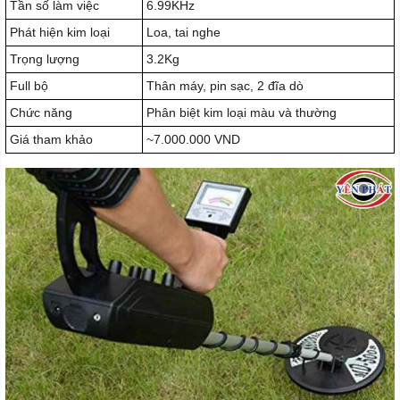
Tần số làm việc
6.99KHz
Phát hiện kim loại
Loa, tai nghe
Trọng lượng
3.2Kg
Full bộ
Thân máy, pin sạc, 2 đĩa dò
Chức năng
Phân biệt kim loại màu và thường
Giá tham khảo
~7.000.000 VND