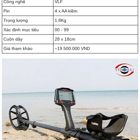
Công nghệ
VLF
Pin
4 x AA kiềm
Trọng lượng
1.8Kg
Xác định mục tiêu
00 - 99
Cuộn dây
28 x 18cm
Giá tham khảo
~19.500.000 VND