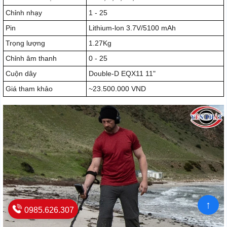
Chỉnh nhạy
1 - 25
Pin
Lithium-lon 3.7V/5100 mAh
Trọng lượng
1.27Kg
Chỉnh âm thanh
0 - 25
Cuộn dây
Double-D EQX11 11"
Giá tham khảo
~23.500.000 VND
↑
0985.626.307