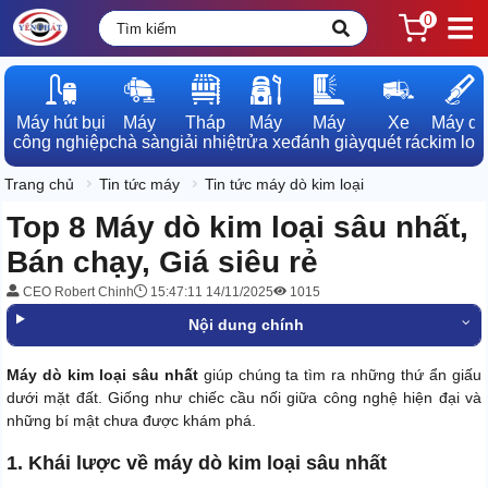
0
Máy hút bụi

Máy

Tháp

Máy

Máy

Xe

Máy dò

công nghiệp
chà sàn
giải nhiệt
rửa xe
đánh giày
quét rác
kim loạ
Trang chủ
Tin tức máy
Tin tức máy dò kim loại
Top 8 Máy dò kim loại sâu nhất,
Bán chạy, Giá siêu rẻ
CEO Robert Chinh
15:47:11 14/11/2025
1015
Nội dung chính
Máy dò kim loại sâu nhất
giúp chúng ta tìm ra những thứ ẩn giấu
dưới mặt đất. Giống như chiếc cầu nối giữa công nghệ hiện đại và
những bí mật chưa được khám phá.
1. Khái lược về máy dò kim loại sâu nhất