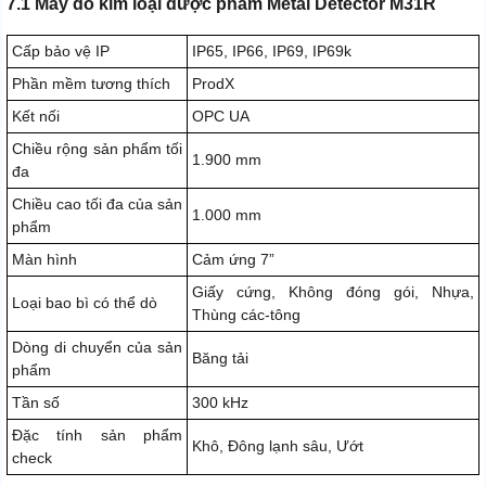
7.1 Máy dò kim loại dược phẩm Metal Detector M31R
Cấp bảo vệ IP
IP65, IP66, IP69, IP69k
Phần mềm tương thích
ProdX
Kết nối
OPC UA
Chiều rộng sản phẩm tối
1.900 mm
đa
Chiều cao tối đa của sản
1.000 mm
phẩm
Màn hình
Cảm ứng 7”
Giấy cứng, Không đóng gói, Nhựa,
Loại bao bì có thể dò
Thùng các-tông
Dòng di chuyển của sản
Băng tải
phẩm
Tần số
300 kHz
Đặc tính sản phẩm
Khô, Đông lạnh sâu, Ướt
check