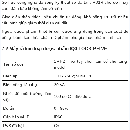
Sở hữu công nghệ dò sóng kỹ thuật số đa tần, M31R cho độ nhạy
cao, đảm bảo không làm vỡ viên.
Giao diện thân thiện, hiệu chuẩn tự động, khả năng lưu trữ nhiều
cấu hình giúp giảm thời gian cài đặt.
Ngoài dược phẩm, thiết bị còn được ứng dụng trong sản xuất đồ
uống, bánh kẹo, hóa chất, mỹ phẩm, phụ gia thực phẩm, thịt - cá,...
7.2 Máy rà kim loại dược phẩm IQ4 LOCK-PH VF
1MHZ - và tùy chọn tần số cho từng
Tần số đơn
model.
Điện áp
110 - 250V; 50/60Hz
Điện năng tiêu thụ
20 VA
Nhiệt độ môi trường làm
100 độ C - 350 độ C
việc
Độ ẩm
0 - 95%
Cấp bảo vệ IP
IP66
PVS đã bật
Có