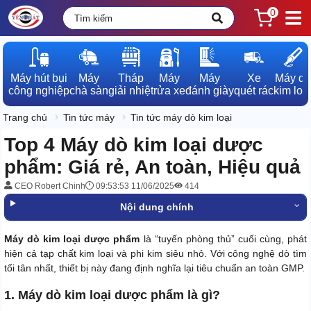
0
Máy hút bụi

Máy

Tháp

Máy

Máy

Xe

Máy dò

công nghiệp
chà sàn
giải nhiệt
rửa xe
đánh giày
quét rác
kim loạ
Trang chủ
Tin tức máy
Tin tức máy dò kim loại
Top 4 Máy dò kim loại dược
phẩm: Giá rẻ, An toàn, Hiệu quả
CEO Robert Chinh
09:53:53 11/06/2025
414
Nội dung chính
Máy dò kim loại dược phẩm
là “tuyến phòng thủ” cuối cùng, phát
hiện cả tạp chất kim loại và phi kim siêu nhỏ. Với công nghệ dò tìm
tối tân nhất, thiết bị này đang định nghĩa lại tiêu chuẩn an toàn GMP.
1. Máy dò kim loại dược phẩm là gì?