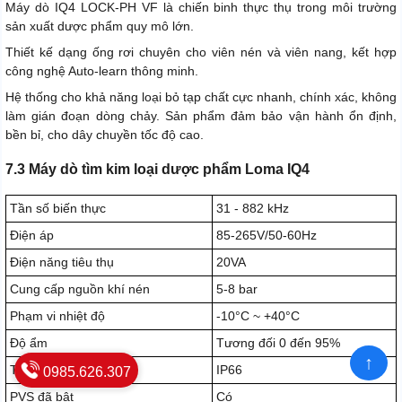
Máy dò IQ4 LOCK-PH VF là chiến binh thực thụ trong môi trường
sản xuất dược phẩm quy mô lớn.
Thiết kế dạng ống rơi chuyên cho viên nén và viên nang, kết hợp
công nghệ Auto-learn thông minh.
Hệ thống cho khả năng loại bỏ tạp chất cực nhanh, chính xác, không
làm gián đoạn dòng chảy. Sản phẩm đảm bảo vận hành ổn định,
bền bỉ, cho dây chuyền tốc độ cao.
7.3 Máy dò tìm kim loại dược phẩm Loma IQ4
Tần số biến thực
31 - 882 kHz
Điện áp
85-265V/50-60Hz
Điện năng tiêu thụ
20VA
Cung cấp nguồn khí nén
5-8 bar
Phạm vi nhiệt độ
-10°C ~ +40°C
Độ ẩm
Tương đối 0 đến 95%
↑
Tiêu chuẩn
IP66
0985.626.307
PVS đã bật
Có