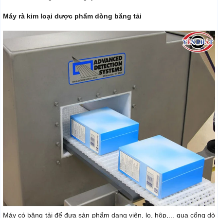
Máy rà kim loại dược phẩm dòng băng tải
Máy có băng tải để đưa sản phẩm dạng viên, lọ, hộp,... qua cổng dò