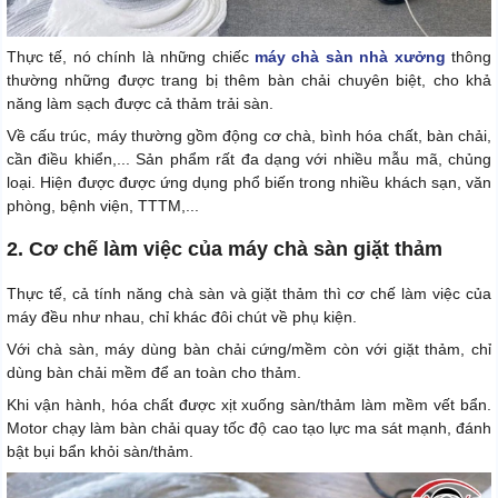
Thực tế, nó chính là những chiếc
máy chà sàn nhà xưởng
thông
thường những được trang bị thêm bàn chải chuyên biệt, cho khả
năng làm sạch được cả thảm trải sàn.
Về cấu trúc, máy thường gồm động cơ chà, bình hóa chất, bàn chải,
cần điều khiển,... Sản phẩm rất đa dạng với nhiều mẫu mã, chủng
loại. Hiện được được ứng dụng phổ biến trong nhiều khách sạn, văn
phòng, bệnh viện, TTTM,...
2. Cơ chế làm việc của máy chà sàn giặt thảm
Thực tế, cả tính năng chà sàn và giặt thảm thì cơ chế làm việc của
máy đều như nhau, chỉ khác đôi chút về phụ kiện.
Với chà sàn, máy dùng bàn chải cứng/mềm còn với giặt thảm, chỉ
dùng bàn chải mềm để an toàn cho thảm.
Khi vận hành, hóa chất được xịt xuống sàn/thảm làm mềm vết bẩn.
Motor chạy làm bàn chải quay tốc độ cao tạo lực ma sát mạnh, đánh
bật bụi bẩn khỏi sàn/thảm.