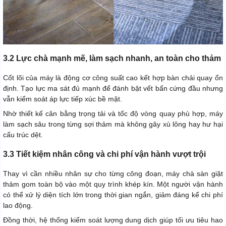
3.2 Lực chà mạnh mẽ, làm sạch nhanh, an toàn cho thảm
Cốt lõi của máy là động cơ công suất cao kết hợp bàn chải quay ổn
định. Tạo lực ma sát đủ mạnh để đánh bật vết bẩn cứng đầu nhưng
vẫn kiểm soát áp lực tiếp xúc bề mặt.
Nhờ thiết kế cân bằng trọng tải và tốc độ vòng quay phù hợp, máy
làm sạch sâu trong từng sợi thảm mà không gây xù lông hay hư hại
cấu trúc dệt.
3.3 Tiết kiệm nhân công và chi phí vận hành vượt trội
Thay vì cần nhiều nhân sự cho từng công đoạn, máy chà sàn giặt
thảm gom toàn bộ vào một quy trình khép kín. Một người vận hành
có thể xử lý diện tích lớn trong thời gian ngắn, giảm đáng kể chi phí
lao động.
Đồng thời, hệ thống kiểm soát lượng dung dịch giúp tối ưu tiêu hao