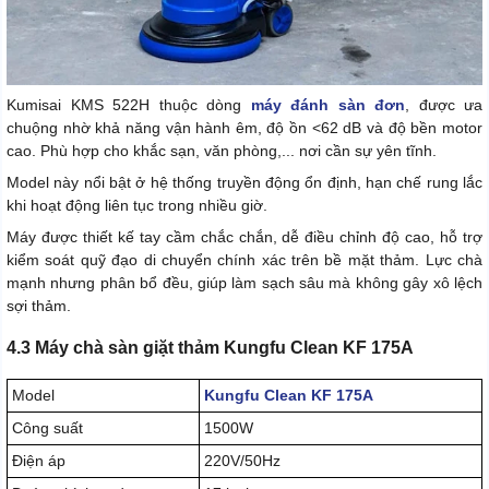
Kumisai KMS 522H thuộc dòng
máy đánh sàn đơn
, được ưa
chuộng nhờ khả năng vận hành êm, độ ồn <62 dB và độ bền motor
cao. Phù hợp cho khắc sạn, văn phòng,... nơi cần sự yên tĩnh.
Model này nổi bật ở hệ thống truyền động ổn định, hạn chế rung lắc
khi hoạt động liên tục trong nhiều giờ.
Máy được thiết kế tay cầm chắc chắn, dễ điều chỉnh độ cao, hỗ trợ
kiểm soát quỹ đạo di chuyển chính xác trên bề mặt thảm. Lực chà
mạnh nhưng phân bổ đều, giúp làm sạch sâu mà không gây xô lệch
sợi thảm.
4.3 Máy chà sàn giặt thảm Kungfu Clean KF 175A
Model
Kungfu Clean KF 175A
Công suất
1500W
Điện áp
220V/50Hz