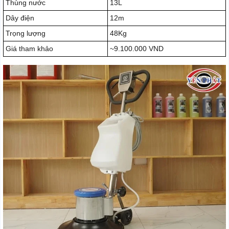
Thùng nước
13L
Dây điện
12m
Trọng lượng
48Kg
Giá tham khảo
~9.100.000 VND