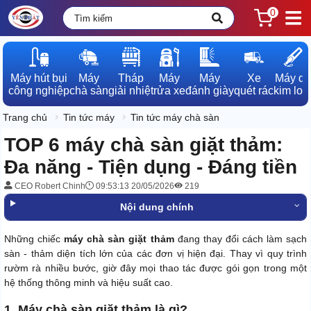
0
Máy hút bụi

Máy

Tháp

Máy

Máy

Xe

Máy dò

công nghiệp
chà sàn
giải nhiệt
rửa xe
đánh giày
quét rác
kim loạ
Trang chủ
Tin tức máy
Tin tức máy chà sàn
TOP 6 máy chà sàn giặt thảm:
Đa năng - Tiện dụng - Đáng tiền
CEO Robert Chinh
09:53:13 20/05/2026
219
Nội dung chính
Những chiếc
máy chà sàn giặt thảm
đang thay đổi cách làm sạch
sàn - thảm diện tích lớn của các đơn vị hiện đại. Thay vì quy trình
rườm rà nhiều bước, giờ đây mọi thao tác được gói gọn trong một
hệ thống thông minh và hiệu suất cao.
1. Máy chà sàn giặt thảm là gì?