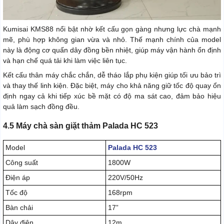
Kumisai KMS88 nổi bật nhờ kết cấu gọn gàng nhưng lực chà mạnh
mẽ, phù hợp không gian vừa và nhỏ. Thế mạnh chính của model
này là động cơ quấn dây đồng bền nhiệt, giúp máy vận hành ổn định
và hạn chế quá tải khi làm việc liên tục.
Kết cấu thân máy chắc chắn, dễ tháo lắp phụ kiện giúp tối ưu bảo trì
và thay thế linh kiện. Đặc biệt, máy cho khả năng giữ tốc độ quay ổn
định ngay cả khi tiếp xúc bề mặt có độ ma sát cao, đảm bảo hiệu
quả làm sạch đồng đều.
4.5 Máy chà sàn giặt thảm Palada HC 523
Model
Palada HC 523
Công suất
1800W
Điện áp
220V/50Hz
Tốc độ
168rpm
Bàn chải
17”
Dây điện
12m