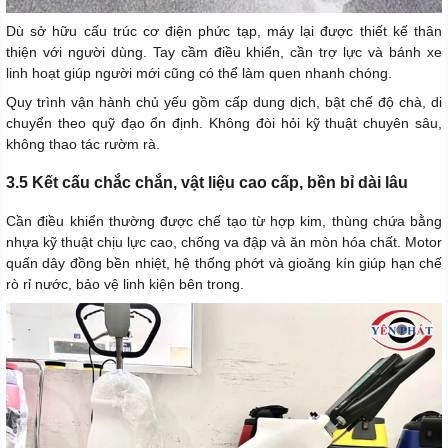
Dù sở hữu cấu trúc cơ điện phức tạp, máy lại được thiết kế thân
thiện với người dùng. Tay cầm điều khiển, cần trợ lực và bánh xe
linh hoạt giúp người mới cũng có thể làm quen nhanh chóng.
Quy trình vận hành chủ yếu gồm cấp dung dịch, bật chế độ chà, di
chuyển theo quỹ đạo ổn định. Không đòi hỏi kỹ thuật chuyên sâu,
không thao tác rườm rà.
3.5 Kết cấu chắc chắn, vật liệu cao cấp, bền bỉ dài lâu
Cần điều khiển thường được chế tạo từ hợp kim, thùng chứa bằng
nhựa kỹ thuật chịu lực cao, chống va đập và ăn mòn hóa chất. Motor
quấn dây đồng bền nhiệt, hệ thống phớt và gioăng kín giúp hạn chế
rò rỉ nước, bảo vệ linh kiện bên trong.