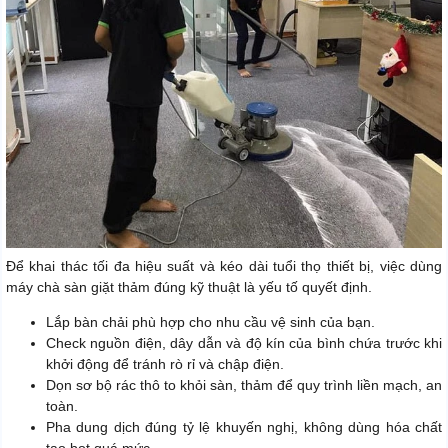
Để khai thác tối đa hiệu suất và kéo dài tuổi thọ thiết bị, việc dùng
máy chà sàn giặt thảm đúng kỹ thuật là yếu tố quyết định.
Lắp bàn chải phù hợp cho nhu cầu vệ sinh của bạn.
Check nguồn điện, dây dẫn và độ kín của bình chứa trước khi
khởi động để tránh rò rỉ và chập điện.
Dọn sơ bộ rác thô to khỏi sàn, thảm để quy trình liền mạch, an
toàn.
Pha dung dịch đúng tỷ lệ khuyến nghị, không dùng hóa chất
tạo bọt quá mức.