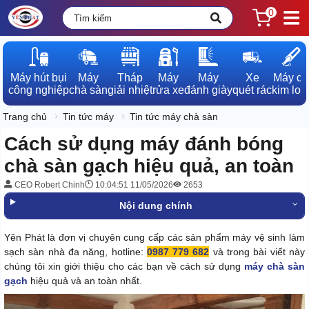
0
Máy hút bụi

Máy

Tháp

Máy

Máy

Xe

Máy dò

công nghiệp
chà sàn
giải nhiệt
rửa xe
đánh giày
quét rác
kim loạ
Trang chủ
Tin tức máy
Tin tức máy chà sàn
Cách sử dụng máy đánh bóng
chà sàn gạch hiệu quả, an toàn
CEO Robert Chinh
10:04:51 11/05/2026
2653
Nội dung chính
Yên Phát là đơn vị chuyên cung cấp các sản phẩm máy vệ sinh làm
sạch sàn nhà đa năng, hotline:
0987 779 682
và trong bài viết này
chúng tôi xin giới thiệu cho các bạn về cách sử dụng
máy chà sàn
gạch
hiệu quả và an toàn nhất.