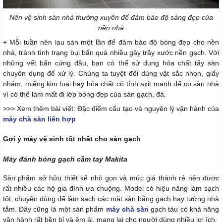
Nên vệ sinh sàn nhà thường xuyên để đảm bảo độ sáng đẹp của
nền nhà
+ Mỗi tuần nên lau sàn một lần để đảm bảo độ bóng đẹp cho nền
nhà, tránh tình trạng bụi bẩn quá nhiều gây trầy xước nền gạch. Với
những vết bẩn cứng đầu, bạn có thể sử dụng hóa chất tẩy sàn
chuyên dụng để xử lý. Chúng ta tuyệt đối dùng vật sắc nhọn, giấy
nhám, miếng kim loại hay hóa chất có tính axit mạnh để cọ sàn nhà
vì có thể làm mất đi lớp bóng đẹp của sàn gạch, đá.
>>> Xem thêm bài viết: Đặc điểm cấu tạo và nguyên lý vận hành của
máy chà sàn liên hợp
Gợi ý máy vệ sinh tốt nhất cho sàn gạch
Máy đánh bóng gạch cầm tay Makita
Sản phẩm sở hữu thiết kế nhỏ gọn và mức giá thành rẻ nên được
rất nhiều các hộ gia đình ưa chuộng. Model có hiệu năng làm sạch
tốt, chuyên dùng để làm sạch các mặt sàn bằng gạch hay tường nhà
tắm. Đây cũng là một sản phẩm
máy chà sàn
gạch tàu có khả năng
vận hành rất bền bỉ và êm ái, mang lại cho người dùng nhiều lợi ích.