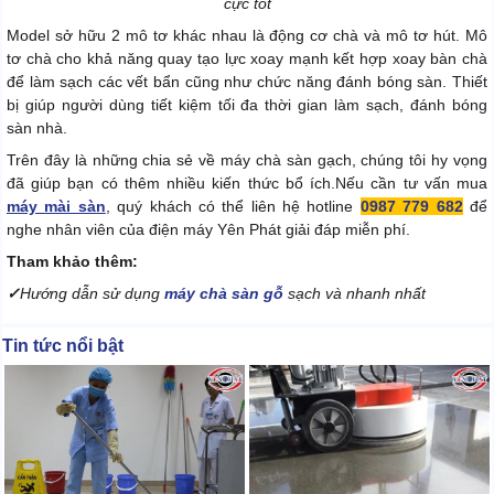
c
ực tốt
Model sở hữu 2 mô tơ khác nhau là động cơ chà và mô tơ hút. Mô
tơ chà cho khả năng quay tạo lực xoay mạnh kết hợp xoay bàn chà
để làm sạch các vết bẩn cũng như chức năng đánh bóng sàn. Thiết
bị giúp người dùng tiết kiệm tối đa thời gian làm sạch, đánh bóng
sàn nhà.
Trên đây là những chia sẻ về máy chà sàn gạch, chúng tôi hy vọng
đã giúp bạn có thêm nhiều kiến thức bổ ích.
Nếu cần tư vấn mua
máy mài sàn
, quý khách có thể liên hệ hotline
0987 779 682
để
nghe nhân viên của điện máy Yên Phát giải đáp miễn phí.
Tham khảo thêm:
✓
Hướng dẫn sử dụng
máy chà sàn gỗ
sạch và nhanh nhất
Tin tức nổi bật