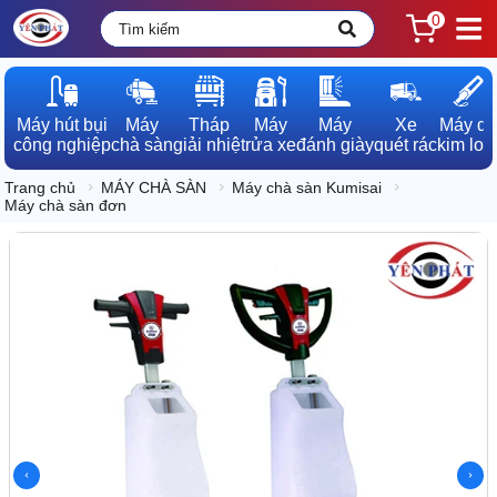
0
Máy hút bụi

Máy

Tháp

Máy

Máy

Xe

Máy dò

công nghiệp
chà sàn
giải nhiệt
rửa xe
đánh giày
quét rác
kim loạ
Trang chủ
MÁY CHÀ SÀN
Máy chà sàn Kumisai
Máy chà sàn đơn