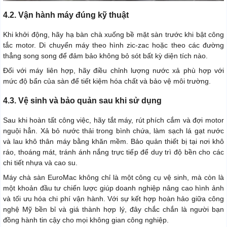
4.2. Vận hành máy đúng kỹ thuật
Khi khởi động, hãy hạ bàn chà xuống bề mặt sàn trước khi bật công
tắc motor. Di chuyển máy theo hình zic-zac hoặc theo các đường
thẳng song song để đảm bảo không bỏ sót bất kỳ diện tích nào.
Đối với máy liên hợp, hãy điều chỉnh lượng nước xả phù hợp với
mức độ bẩn của sàn để tiết kiệm hóa chất và bảo vệ môi trường.
4.3. Vệ sinh và bảo quản sau khi sử dụng
Sau khi hoàn tất công việc, hãy tắt máy, rút phích cắm và đợi motor
nguội hẳn. Xả bỏ nước thải trong bình chứa, làm sạch lá gạt nước
và lau khô thân máy bằng khăn mềm. Bảo quản thiết bị tại nơi khô
ráo, thoáng mát, tránh ánh nắng trực tiếp để duy trì độ bền cho các
chi tiết nhựa và cao su.
Máy chà sàn EuroMac không chỉ là một công cụ vệ sinh, mà còn là
một khoản đầu tư chiến lược giúp doanh nghiệp nâng cao hình ảnh
và tối ưu hóa chi phí vận hành. Với sự kết hợp hoàn hảo giữa công
nghệ Mỹ bền bỉ và giá thành hợp lý, đây chắc chắn là người bạn
đồng hành tin cậy cho mọi không gian công nghiệp.