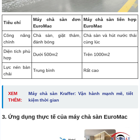
Máy chà sàn đơn
Máy chà sàn liên hợp
Tiêu chí
EuroMac
EuroMac
Công năng
Chà sàn, giặt thảm,
Chà sàn và hút nước thải
chính
đánh bóng
cùng lúc
Diện tích phù
Dưới 500m2
Trên 1000m2
hợp
Lực nén bàn
Trung bình
Rất cao
chải
XEM
Máy chà sàn Kraffer: Vận hành mạnh mẽ, tiết
THÊM:
kiệm thời gian
3. Ứng dụng thực tế của máy chà sàn EuroMac