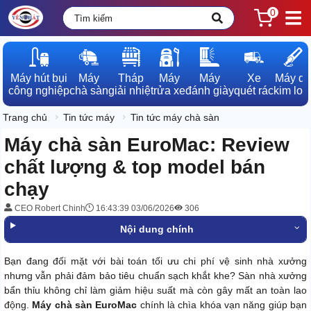
0
Máy hút bụi

Máy

Tháp

Máy

Máy

Xe

Máy dò

công nghiệp
chà sàn
giải nhiệt
rửa xe
đánh giày
quét rác
kim loạ
Trang chủ
Tin tức máy
Tin tức máy chà sàn
Máy chà sàn EuroMac: Review
chất lượng & top model bán
chạy
CEO Robert Chinh
16:43:39 03/06/2026
306
Nội dung chính
Bạn đang đối mặt với bài toán tối ưu chi phí vệ sinh nhà xưởng
nhưng vẫn phải đảm bảo tiêu chuẩn sạch khắt khe? Sàn nhà xưởng
bẩn thỉu không chỉ làm giảm hiệu suất mà còn gây mất an toàn lao
động.
Máy chà sàn EuroMac
chính là chìa khóa vạn năng giúp bạn