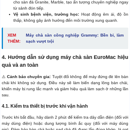
cho sàn đá Granite, Marble, tạo ấn tượng chuyên nghiệp ngay
từ sảnh đón tiếp.
Vệ sinh bệnh viện, trường học:
Hoạt động êm ái, độ ồn
thấp, không gây ảnh hưởng đến môi trường xung quanh.
XEM
Máy chà sàn công nghiệp Grammy: Bền bỉ, làm
THÊM:
sạch vượt trội
4. Hướng dẫn sử dụng máy chà sàn EuroMac hiệu
quả và an toàn
⚠️
Cảnh báo chuyên gia:
Tuyệt đối không để máy đứng đè lên bàn
chải khi không sử dụng. Điều này sẽ làm biến dạng lông bàn chải,
khiến máy bị rung lắc mạnh và giảm hiệu quả làm sạch ở những lần
sau.
4.1. Kiểm tra thiết bị trước khi vận hành
Trước khi bắt đầu, hãy dành 2 phút để kiểm tra dây dẫn điện (đối với
máy dùng điện) hoặc dung lượng bình ắc quy (đối với máy dùng
pin). Đảm bảo bàn chà hoặc pad chà đã được lắp đúng khớp, lá gạt