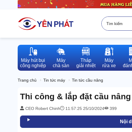
Máy hút bụi

Máy

Tháp

Máy

M
công nghiệp
chà sàn
giải nhiệt
rửa xe
đánh
Trang chủ
Tin tức máy
Tin tức cầu nâng
Thi công & lắp đặt cầu nâng
CEO Robert Chinh
11:57:25 25/10/2024
399
Nội 