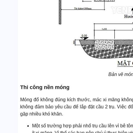
Bản vẽ món
Thi công nền móng
Móng đổ không đúng kích thước, mác xi măng không 
không đảm bảo yêu cầu để lắp đặt cầu 2 trụ. Việc đổ 
gặp nhiều khó khăn.
Một số trường hợp phải nhổ trụ cầu lên vì bê t
ít xi măng. Vì thế các bạn nên chú ý thực hiện 