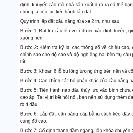
định, khuyến cáo mà nhà sản xuất đưa ra có thể bạn 
chúng ta tiếp tục tiến hành lắp đặt.
Quy trình lắp đặt cầu nâng rửa xe 2 trụ như sau:
Bước 1: Đặt trụ cầu lên vị trí được xác định trước,
xuống nền.
Bước 2: Kiểm tra kỹ lại các thông số về chiều cao, 
chỉnh sao cho độ cao và độ nghiêng hai bên trụ cầ
tốt.
Bước 3: Khoan 6 lỗ bu lông tương ứng trên nền và cố
Bước 4: Căn chỉnh các bộ phận khác của cầu nâng bằ
Bước 5: Tiến hành nạp dầu thủy lực vào bình chứa củ
cao áp. Tại vị trí kết nối nối, bạn nên sử dụng thêm
rò rỉ dầu.
Bước 6: Lắp đặt, cân bằng cáp bằng cách kéo dây c
cùng độ cao.
Bước 7: Cố định thanh dầm ngang, lắp khóa chuyển đ