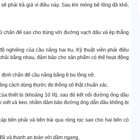
sẽ phải trả giá vì điều này. Sau khi móng bê tông đã khô,
 giữ chân đế sao cho trùng với đường vạch dấu và ép thẳng
độ nghiêng của cầu nâng hai trụ. Kỹ thuật viên phải điều
u phải bằng nhau, đảm bảo cho sản phẩm có thể hoạt động
 định chân đế cầu nâng bằng 6 bu lông nở.
ng cách dùng thước đo thông số thật chuẩn xác.
a thiết bị (khoảng 10 lít), sau đó kết nối đường ống dầu
 đai xiết và keo, nhằm đảm bảo đường ống dẫn dầu không bị
áp bên phải và bên trái qua ròng rọc sao cho hai bên có
ổi và thanh an toàn với dầm ngang.