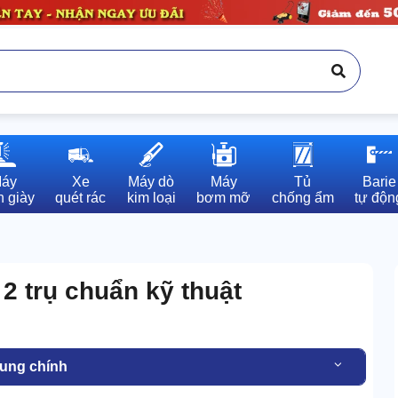
áy

Xe

Máy dò

Máy

Tủ

Barie

 giày
quét rác
kim loại
bơm mỡ
chống ẩm
tự độn
 2 trụ chuẩn kỹ thuật
dung chính