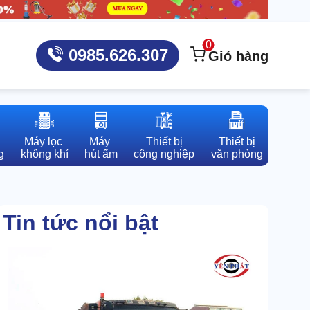
0
0985.626.307
Giỏ hàng
Máy lọc 

Máy 

Thiết bị

Thiết bị

g
không khí
hút ẩm
công nghiệp
văn phòng
Tin tức nổi bật