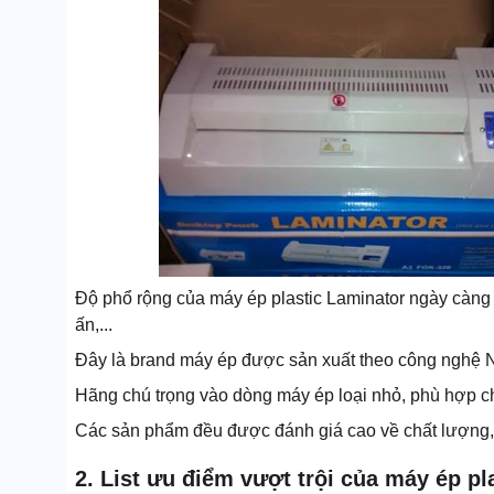
Độ phổ rộng của máy ép plastic Laminator ngày càng 
ấn,...
Đây là brand máy ép được sản xuất theo công nghệ Nh
Hãng chú trọng vào dòng máy ép loại nhỏ, phù hợp 
Các sản phẩm đều được đánh giá cao về chất lượng, h
2. List ưu điểm vượt trội của máy ép pl