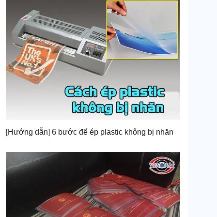
[Hướng dẫn] 6 bước để ép plastic không bị nhăn