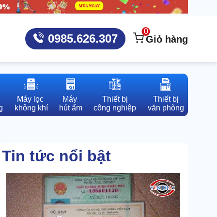
0
0985.626.307
Giỏ hàng
Máy lọc 

Máy 

Thiết bị

Thiết bị

g
không khí
hút ẩm
công nghiệp
văn phòng
Tin tức nổi bật