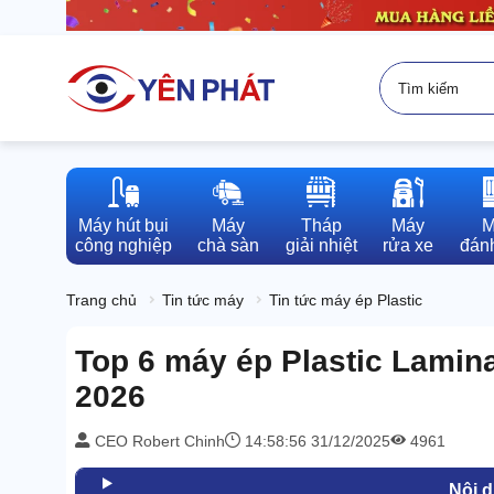
Máy hút bụi

Máy

Tháp

Máy

M
công nghiệp
chà sàn
giải nhiệt
rửa xe
đánh
Trang chủ
Tin tức máy
Tin tức máy ép Plastic
Top 6 máy ép Plastic Lamin
2026
CEO Robert Chinh
14:58:56 31/12/2025
4961
Nội 