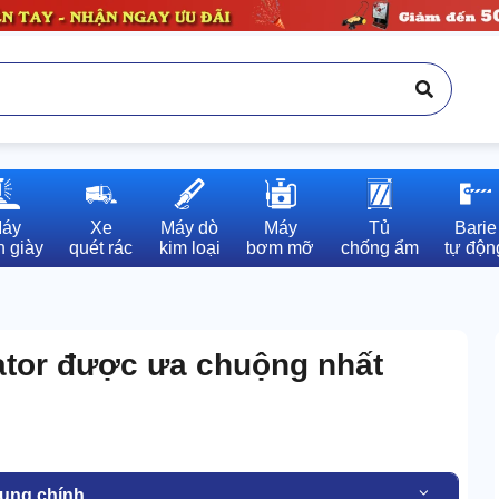
áy

Xe

Máy dò

Máy

Tủ

Barie

 giày
quét rác
kim loại
bơm mỡ
chống ẩm
tự độn
ator được ưa chuộng nhất
dung chính