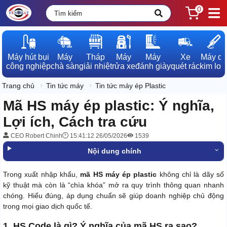
0
Máy hút bụi

Máy

Tháp

Máy

Máy

Xe

Máy dò

công nghiệp
chà sàn
giải nhiệt
rửa xe
đánh giày
quét rác
kim loạ
Trang chủ
Tin tức máy
Tin tức máy ép Plastic
Mã HS máy ép plastic: Ý nghĩa,
Lợi ích, Cách tra cứu
CEO Robert Chinh
15:41:12 26/05/2026
1539
Nội dung chính
Trong xuất nhập khẩu,
mã HS máy ép plastic
không chỉ là dãy số
kỹ thuật mà còn là “chìa khóa” mở ra quy trình thông quan nhanh
chóng. Hiểu đúng, áp dụng chuẩn sẽ giúp doanh nghiệp chủ động
trong mọi giao dịch quốc tế.
1. HS Code là gì? Ý nghĩa của mã HS ra sao?