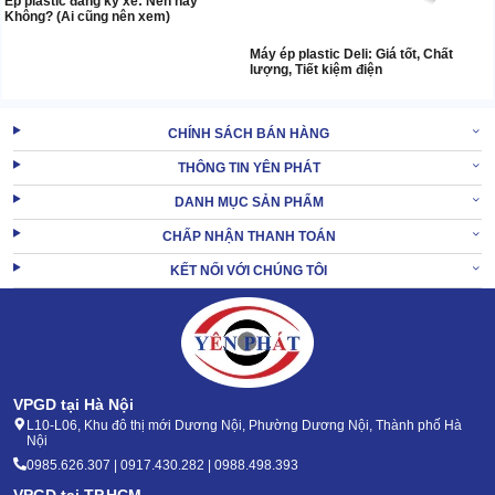
Ép plastic đăng ký xe: Nên hay
Không? (Ai cũng nên xem)
Máy ép plastic Deli: Giá tốt, Chất
lượng, Tiết kiệm điện
CHÍNH SÁCH BÁN HÀNG
THÔNG TIN YÊN PHÁT
DANH MỤC SẢN PHẨM
CHẤP NHẬN THANH TOÁN
KẾT NỐI VỚI CHÚNG TÔI
VPGD tại Hà Nội
L10-L06, Khu đô thị mới Dương Nội, Phường Dương Nội, Thành phố Hà
Nội
0985.626.307 | 0917.430.282 | 0988.498.393
VPGD tại TP.HCM