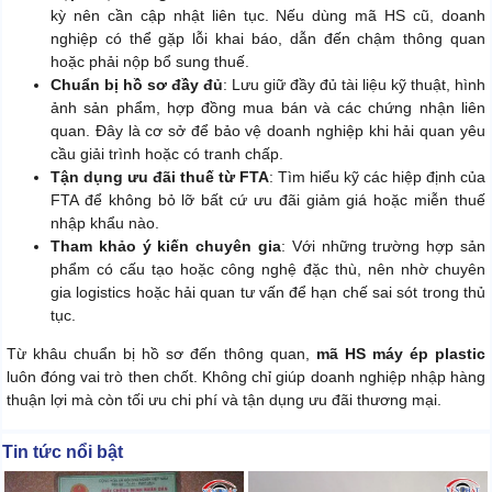
kỳ nên cần cập nhật liên tục. Nếu dùng mã HS cũ, doanh
nghiệp có thể gặp lỗi khai báo, dẫn đến chậm thông quan
hoặc phải nộp bổ sung thuế.
Chuẩn bị hồ sơ đầy đủ
: Lưu giữ đầy đủ tài liệu kỹ thuật, hình
ảnh sản phẩm, hợp đồng mua bán và các chứng nhận liên
quan. Đây là cơ sở để bảo vệ doanh nghiệp khi hải quan yêu
cầu giải trình hoặc có tranh chấp.
Tận dụng ưu đãi thuế từ FTA
: Tìm hiểu kỹ các hiệp định của
FTA để không bỏ lỡ bất cứ ưu đãi giảm giá hoặc miễn thuế
nhập khẩu nào.
Tham khảo ý kiến chuyên gia
: Với những trường hợp sản
phẩm có cấu tạo hoặc công nghệ đặc thù, nên nhờ chuyên
gia logistics hoặc hải quan tư vấn để hạn chế sai sót trong thủ
tục.
Từ khâu chuẩn bị hồ sơ đến thông quan,
mã HS máy ép plastic
luôn đóng vai trò then chốt. Không chỉ giúp doanh nghiệp nhập hàng
thuận lợi mà còn tối ưu chi phí và tận dụng ưu đãi thương mại.
Tin tức nổi bật