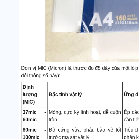
Đơn vị MIC (Micron) là thước đo độ dày của một lớ
đôi thông số này):
Định
lượng
Đặc tính vật lý
Ứng d
(MIC)
37mic -
Mỏng, cực kỳ linh hoạt, dễ cuộn
Ép các
60mic
tròn.
cần ti
80mic -
Độ cứng vừa phải, bảo vệ tốt
Tiêu c
100mic
trước ma sát vật lý.
phân k