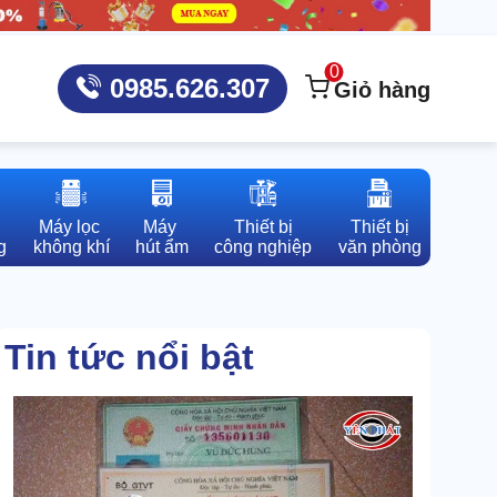
0
0985.626.307
Giỏ hàng
Máy lọc 

Máy 

Thiết bị

Thiết bị

g
không khí
hút ẩm
công nghiệp
văn phòng
Tin tức nổi bật