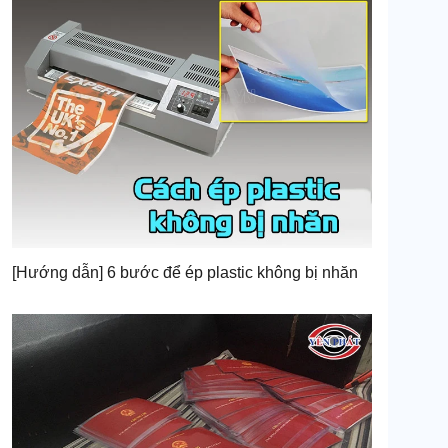
[Hướng dẫn] 6 bước để ép plastic không bị nhăn