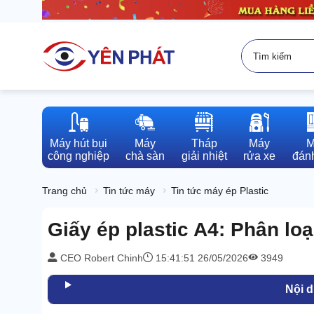
Máy hút bụi

Máy

Tháp

Máy

M
công nghiệp
chà sàn
giải nhiệt
rửa xe
đánh
Trang chủ
Tin tức máy
Tin tức máy ép Plastic
Giấy ép plastic A4: Phân loạ
CEO Robert Chinh
15:41:51 26/05/2026
3949
Nội 