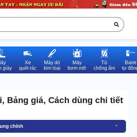
áy

Xe

Máy dò

Máy

Tủ

Barie

 giày
quét rác
kim loại
bơm mỡ
chống ẩm
tự độn
i, Bảng giá, Cách dùng chi tiết
dung chính