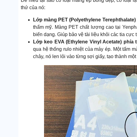
Để hiểu tại sao có loại màng ép bóng đẹp, có loại lạ
thứ của nó:
Lớp màng PET (Polyethylene Terephthalate) 
thẩm mỹ. Màng PET chất lượng cao tại Yenpha
biến dạng. Giúp bảo vệ tài liệu khỏi các tia cực
Lớp keo EVA (Ethylene Vinyl Acetate) phía 
qua hệ thống rulo nhiệt của máy ép. Một tấm m
chảy, nó len lỏi vào từng sợi giấy, tạo thành một