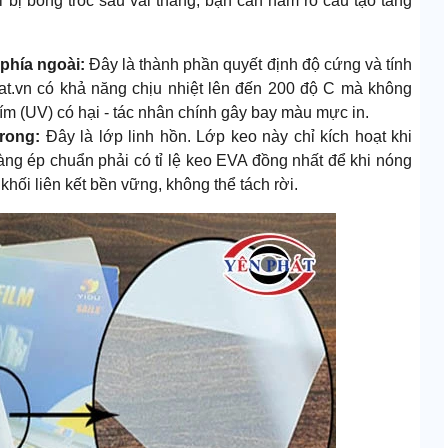
i bị bong tróc sau vài tháng, bạn cần nắm rõ cấu tạo tầng
phía ngoài:
Đây là thành phần quyết định độ cứng và tính
t.vn có khả năng chịu nhiệt lên đến 200 độ C mà không
 tím (UV) có hại - tác nhân chính gây bay màu mực in.
trong:
Đây là lớp linh hồn. Lớp keo này chỉ kích hoạt khi
àng ép chuẩn phải có tỉ lệ keo EVA đồng nhất để khi nóng
 khối liên kết bền vững, không thể tách rời.