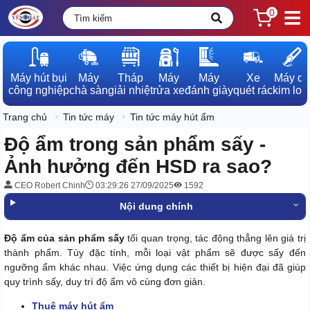
0
Máy hút bụi

Máy

Tháp

Máy

Máy

Xe

Máy dò

công nghiệp
chà sàn
giải nhiệt
rửa xe
đánh giày
quét rác
kim loạ
Trang chủ
Tin tức máy
Tin tức máy hút ẩm
Độ ẩm trong sản phẩm sấy -
Ảnh hưởng đến HSD ra sao?
CEO Robert Chinh
03:29:26 27/09/2025
1592
Nội dung chính
Độ ẩm của sản phẩm sấy
tối quan trọng, tác động thẳng lên giá trị
thành phẩm. Tùy đặc tính, mỗi loại vật phẩm sẽ được sấy đến
ngưỡng ẩm khác nhau. Việc ứng dụng các thiết bị hiện đại đã giúp
quy trình sấy, duy trì độ ẩm vô cùng đơn giản.
Thuê máy hút ẩm