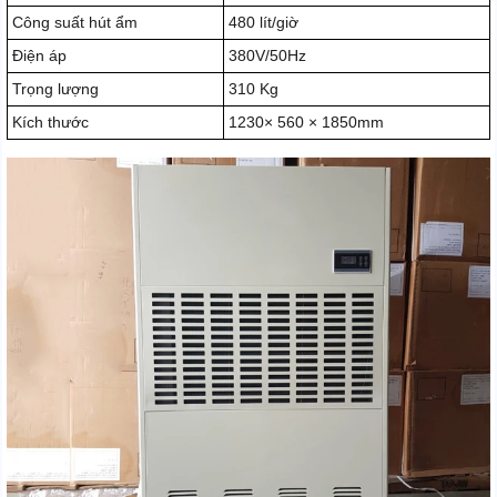
Công suất hút ẩm
480 lít/giờ
Điện áp
380V/50Hz
Trọng lượng
310 Kg
Kích thước
1230× 560 × 1850mm