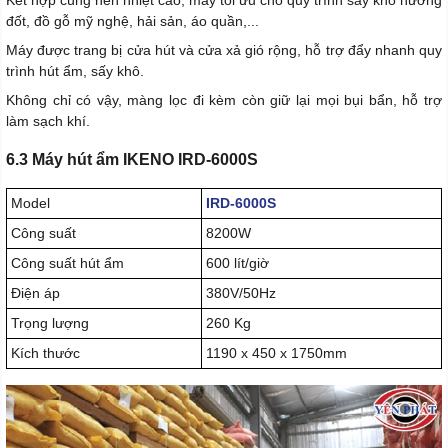
Kết hợp cùng nền nhiệt cao, máy tối ưu cho quy trình sấy khô hương
đốt, đồ gỗ mỹ nghệ, hải sản, áo quần,...
Máy được trang bị cửa hút và cửa xả gió rộng, hỗ trợ đẩy nhanh quy
trình hút ẩm, sấy khô.
Không chỉ có vậy, màng lọc đi kèm còn giữ lại mọi bụi bẩn, hỗ trợ
làm sạch khí.
6.3 Máy hút ẩm IKENO IRD-6000S
Model
IRD-6000S
Công suất
8200W
Công suất hút ẩm
600 lít/giờ
Điện áp
380V/50Hz
Trọng lượng
260 Kg
Kích thước
1190 x 450 x 1750mm