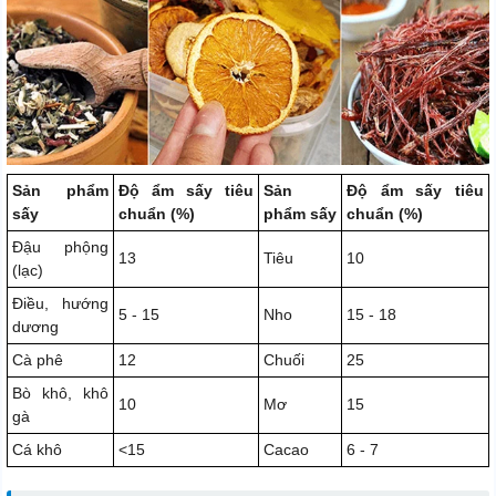
Sản phẩm
Độ ẩm sấy tiêu
Sản
Độ ẩm sấy tiêu
sấy
chuẩn (%)
phẩm sấy
chuẩn (%)
Đậu phộng
13
Tiêu
10
(lạc)
Điều, hướng
5 - 15
Nho
15 - 18
dương
Cà phê
12
Chuối
25
Bò khô, khô
10
Mơ
15
gà
Cá khô
<15
Cacao
6 - 7