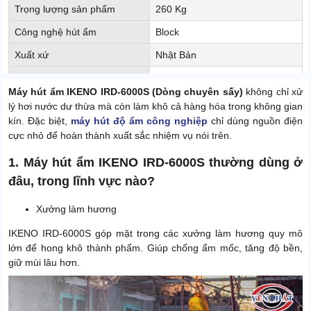
Trọng lượng sản phẩm
260 Kg
Công nghệ hút ẩm
Block
Xuất xứ
Nhật Bản
Điện áp
380V - 50HZ
Máy hút ẩm IKENO IRD-6000S (Dòng chuyên sấy)
không chỉ xử
Độ ồn
75dB
lý hơi nước dư thừa mà còn làm khô cả hàng hóa trong không gian
kín. Đặc biệt,
máy hút độ ẩm công nghiệp
chỉ dùng nguồn điện
cực nhỏ để hoàn thành xuất sắc nhiệm vụ nói trên.
1. Máy hút ẩm IKENO IRD-6000S thường dùng ở
đâu, trong lĩnh vực nào?
Xưởng làm hương
IKENO IRD-6000S góp mặt trong các xưởng làm hương quy mô
lớn để hong khô thành phẩm. Giúp chống ẩm mốc, tăng độ bền,
giữ mùi lâu hơn.