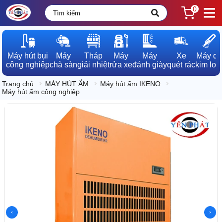
0
Máy hút bụi

Máy

Tháp

Máy

Máy

Xe

Máy dò

công nghiệp
chà sàn
giải nhiệt
rửa xe
đánh giày
quét rác
kim loạ
Trang chủ
MÁY HÚT ẨM
Máy hút ẩm IKENO
Máy hút ẩm công nghiệp