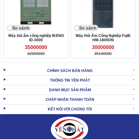
So sánh
So sánh
Máy hút ẩm công nghiệp IKENO
Máy Hút Ẩm Công Nghiệp FujiE
ID-3000
HM-1800DN
35000000
30000000
42500000
35140000
CHÍNH SÁCH BÁN HÀNG
THÔNG TIN YÊN PHÁT
DANH MỤC SẢN PHẨM
IRD-6000S dẫn đầu về năng lực hút ẩm trong số các dòng máy
CHẤP NHẬN THANH TOÁN
được sản xuất bởi Ikeno.
KẾT NỐI VỚI CHÚNG TÔI
Mỗi giờ làm việc, máy làm ngưng tụ 25l nước từ luồng không khí
hút vào.
Con số này tương đương công suất của máy hút ẩm cỡ nhỏ trong
1 ngày. Vậy nên, thiết bị thường được setup trong các kho xưởng