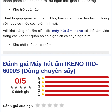
thành phẩm khô nhanh hơn, rút ngắn thời gian xuất xưởng.
Kho trữ quần áo
Thiết bị giúp quần áo nhanh khô, bảo quản được lâu hơn. Không
với nguy cơ mốc cóc, biến tính vải.
Với khả năng hút ẩm siêu tốt,
máy hút ẩm Ikeno
có thể làm việc
trong các kho trữ quần áo có diện tích cả chục nghìn m2.
Khu chế xuất thực phẩm
Đánh giá Máy hút ẩm IKENO IRD-
6000S (Dòng chuyên sấy)
0/5
5
4
3
2
0 đánh giá
1
1 sao
2 sao
3 sao
4 sao
5 sao
Đánh giá của bạn