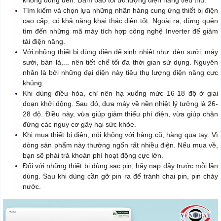
không dùng đến. Đảm bảo tối ưu lượng điện năng tiêu thụ.
Tìm kiếm và chọn lựa những nhãn hàng cung ứng thiết bị điện
cao cấp, có khả năng khai thác điện tốt. Ngoài ra, đừng quên
tìm đến những mã máy tích hợp công nghệ Inverter để giảm
tải điện năng.
Với những thiết bị dùng điện để sinh nhiệt như: đèn sưởi, máy
sưởi, bàn là,... nên tiết chế tối đa thời gian sử dụng. Nguyên
nhân là bởi những đại diện này tiêu thụ lượng điện năng cực
khủng.
Khi dùng điều hòa, chỉ nên hạ xuống mức 16-18 độ ở giai
đoạn khởi động. Sau đó, đưa máy về nền nhiệt lý tưởng là 26-
28 độ. Điều này, vừa giúp giảm thiểu phí điện, vừa giúp chặn
đứng các nguy cơ gây hại sức khỏe.
Khi mua thiết bị điện, nói không với hàng cũ, hàng qua tay. Vì
dòng sản phẩm này thường ngốn rất nhiều điện. Nếu mua về,
bạn sẽ phải trả khoản phí hoạt động cực lớn.
Đối với những thiết bị dùng sạc pin, hãy nạp đầy trước mỗi lần
dùng. Sau khi dùng cần gỡ pin ra để tránh chai pin, pin chảy
nước.