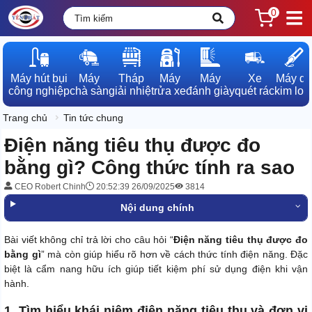
0
Máy hút bụi

Máy

Tháp

Máy

Máy

Xe

Máy dò

công nghiệp
chà sàn
giải nhiệt
rửa xe
đánh giày
quét rác
kim loạ
Trang chủ
Tin tức chung
Điện năng tiêu thụ được đo
bằng gì? Công thức tính ra sao
CEO Robert Chinh
20:52:39 26/09/2025
3814
Nội dung chính
Bài viết không chỉ trả lời cho câu hỏi “
Điện năng tiêu thụ được đo
bằng gì
” mà còn giúp hiểu rõ hơn về cách thức tính điện năng. Đặc
biệt là cẩm nang hữu ích giúp tiết kiệm phí sử dụng điện khi vận
hành.
1. Tìm hiểu khái niệm điện năng tiêu thụ và đơn vị