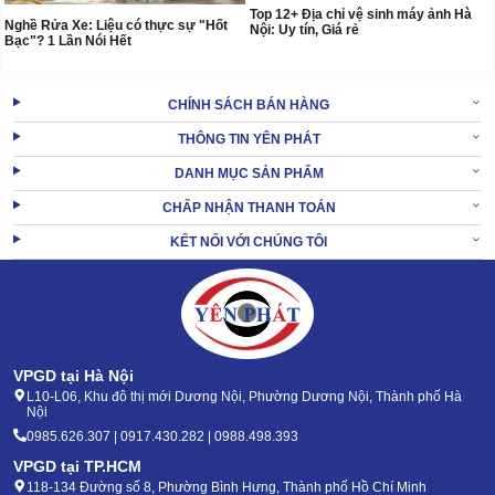
Top 12+ Địa chỉ vệ sinh máy ảnh Hà
Nghề Rửa Xe: Liệu có thực sự "Hốt
Nội: Uy tín, Giá rẻ
Bạc"? 1 Lần Nói Hết
CHÍNH SÁCH BÁN HÀNG
THÔNG TIN YÊN PHÁT
DANH MỤC SẢN PHẨM
CHẤP NHẬN THANH TOÁN
KẾT NỐI VỚI CHÚNG TÔI
VPGD tại Hà Nội
L10-L06, Khu đô thị mới Dương Nội, Phường Dương Nội, Thành phố Hà
Nội
0985.626.307 | 0917.430.282 | 0988.498.393
VPGD tại TP.HCM
118-134 Đường số 8, Phường Bình Hưng, Thành phố Hồ Chí Minh