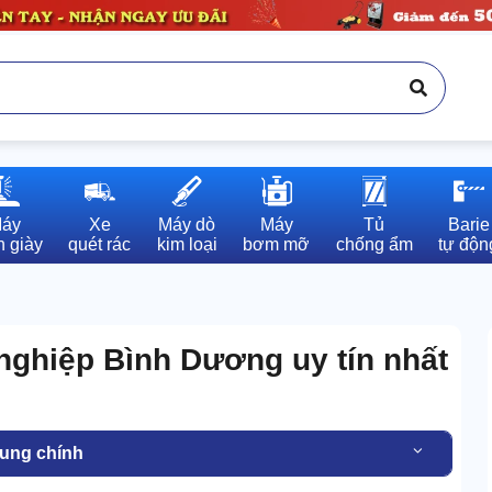
áy

Xe

Máy dò

Máy

Tủ

Barie

 giày
quét rác
kim loại
bơm mỡ
chống ẩm
tự độn
nghiệp Bình Dương uy tín nhất
dung chính