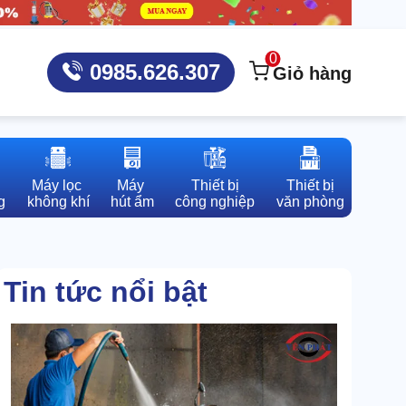
0
0985.626.307
Giỏ hàng
Máy lọc 

Máy 

Thiết bị

Thiết bị

g
không khí
hút ẩm
công nghiệp
văn phòng
Tin tức nổi bật