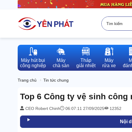
Máy hút bụi

Máy

Tháp

Máy

M
công nghiệp
chà sàn
giải nhiệt
rửa xe
đánh
Trang chủ
Tin tức chung
Top 6 Công ty vệ sinh công 
CEO Robert Chinh
06:07:11 27/09/2025
12352
Nội 