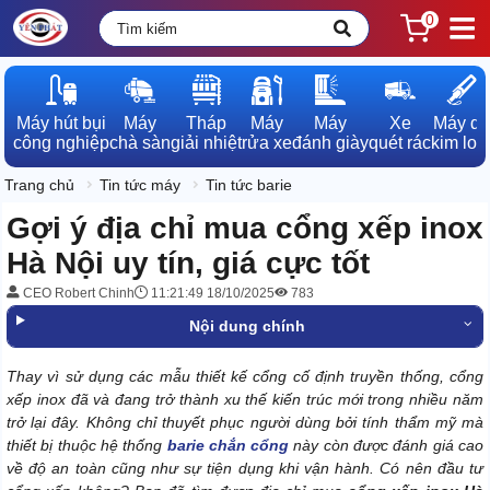
0
Máy hút bụi

Máy

Tháp

Máy

Máy

Xe

Máy dò

công nghiệp
chà sàn
giải nhiệt
rửa xe
đánh giày
quét rác
kim loạ
Trang chủ
Tin tức máy
Tin tức barie
Gợi ý địa chỉ mua cổng xếp inox
Hà Nội uy tín, giá cực tốt
CEO Robert Chinh
11:21:49 18/10/2025
783
Nội dung chính
Thay vì sử dụng các mẫu thiết kế cổng cố định truyền thống, cổng
xếp inox đã và đang trở thành xu thế kiến trúc mới trong nhiều năm
trở lại đây. Không chỉ thuyết phục người dùng bởi tính thẩm mỹ mà
thiết bị thuộc hệ thống
barie chắn cổng
này còn được đánh giá cao
về độ an toàn cũng như sự tiện dụng khi vận hành. Có nên đầu tư