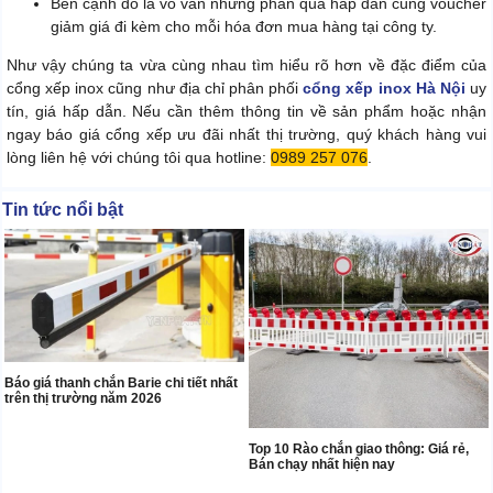
Bên cạnh đó là vô vàn những phần quà hấp dẫn cùng voucher
giảm giá đi kèm cho mỗi hóa đơn mua hàng tại công ty.
Như vậy chúng ta vừa cùng nhau tìm hiểu rõ hơn về đặc điểm của
cổng xếp inox cũng như địa chỉ phân phối
cổng xếp inox Hà Nội
uy
tín, giá hấp dẫn. Nếu cần thêm thông tin về sản phẩm hoặc nhận
ngay báo giá cổng xếp ưu đãi nhất thị trường, quý khách hàng vui
lòng liên hệ với chúng tôi qua hotline:
0989 257 076
.
Tin tức nổi bật
Báo giá thanh chắn Barie chi tiết nhất
trên thị trường năm 2026
Top 10 Rào chắn giao thông: Giá rẻ,
Bán chạy nhất hiện nay