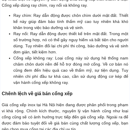
Cổng xếp dùng ray chìm, ray nổi và không ray.
Ray chìm: Ray dẫn động được chôn chìm dưới mặt đất. Thiết
kế này giúp đảm bảo tính thẩm mỹ cao tuy nhiên khá khó
khăn trong việc bảo dưỡng và vệ sinh.
Ray nổi: Ray dẫn động được thiết kế trên mặt đất. Trong một
số trường hợp, nó có thể gây nguy hiểm và bất tiện cho người
dùng. Tuy nhiên đổi lại chi phí thi công, bảo dưỡng và vệ sinh
đơn giản, tiết kiệm hơn.
Cổng xếp không ray: Loại cổng này sử dụng hệ thống nam
châm chôn dưới nền để hỗ trợ đóng mở cổng. Về cơ bản nó
cũng đem đến hiệu quả cao về thẩm mỹ, sự tiện dụng. Tuy
nhiên chi phí đầu tư khá cao, cần sử dụng động cơ kép để
vận hành cổng xếp không ray.
Chênh lệch về giá bán cổng xếp
Giá cổng xếp inox tại Hà Nội hiện đang được phân phối trong phạm
vi khá rộng. Chính kích thước, nguyên lý vận hành cũng như loại
cổng cũng sẽ có ảnh hưởng trực tiếp đến giá cổng xếp. Ngoài ra để
được đảm bảo tuyệt đối về giá bán cùng chất lượng cổng xếp, bạn
nên chọn mua cổng tại các địa chỉ uy tín.