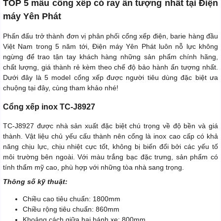
TOP 5 mẫu cổng xếp có ray ấn tượng nhất tại Điện
máy Yên Phát
Phấn đấu trở thành đơn vị phân phối cổng xếp điện, barie hàng đầu
Việt Nam trong 5 năm tới, Điện máy Yên Phát luôn nỗ lực không
ngừng để trao tận tay khách hàng những sản phẩm chính hãng,
chất lượng, giá thành rẻ kèm theo chế độ bảo hành ấn tượng nhất.
Dưới đây là 5 model cổng xếp được người tiêu dùng đặc biệt ưa
chuộng tại đây, cùng tham khảo nhé!
Cổng xếp inox TC-J8927
TC-J8927 được nhà sản xuất đặc biệt chú trọng về độ bền và giá
thành. Vật liệu chủ yếu cấu thành nên cổng là inox cao cấp có khả
năng chịu lực, chịu nhiệt cực tốt, không bị biến đổi bởi các yếu tố
môi trường bên ngoài. Với màu trắng bạc đặc trưng, sản phẩm có
tính thẩm mỹ cao, phù hợp với những tòa nhà sang trọng.
Thông số kỹ thuật:
Chiều cao tiêu chuẩn: 1800mm
Chiều rộng tiêu chuẩn: 860mm
Khoảng cách giữa hai bánh xe: 800mm