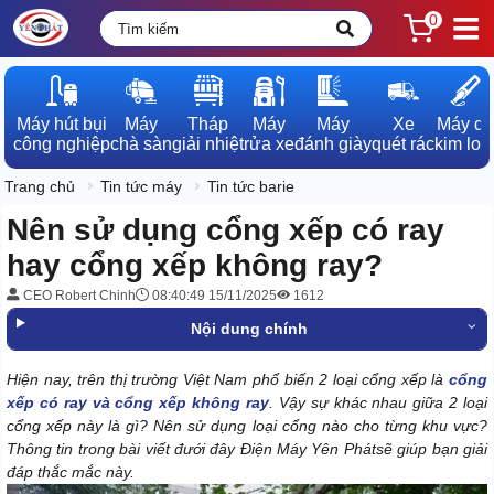
0
Máy hút bụi

Máy

Tháp

Máy

Máy

Xe

Máy dò

công nghiệp
chà sàn
giải nhiệt
rửa xe
đánh giày
quét rác
kim loạ
Trang chủ
Tin tức máy
Tin tức barie
Nên sử dụng cổng xếp có ray
hay cổng xếp không ray?
CEO Robert Chinh
08:40:49 15/11/2025
1612
Nội dung chính
Hiện nay, trên thị trường Việt Nam phổ biến 2 loại cổng xếp là
cổng
xếp có ray và cổng xếp không ray
. Vậy sự khác nhau giữa 2 loại
cổng xếp này là gì? Nên sử dụng loại cổng nào cho từng khu vực?
Thông tin trong bài viết đưới đây Điện Máy Yên Phátsẽ giúp bạn giải
đáp thắc mắc này.