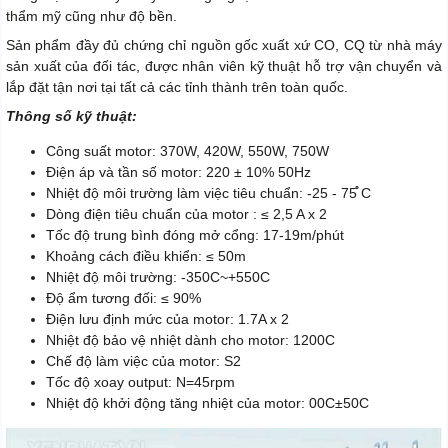
thẩm mỹ cũng như độ bền.
Sản phẩm đầy đủ chứng chỉ nguồn gốc xuất xứ CO, CQ từ nhà máy
sản xuất của đối tác, được nhân viên kỹ thuật hỗ trợ vận chuyển và
lắp đặt tận nơi tại tất cả các tỉnh thành trên toàn quốc.
Thông số kỹ thuật:
Công suất motor: 370W, 420W, 550W, 750W
Điện áp và tần số motor: 220 ± 10% 50Hz
Nhiệt độ môi trường làm việc tiêu chuẩn: -25 - 75̊̊ C
Dòng điện tiêu chuẩn của motor : ≤ 2,5 A x 2
Tốc độ trung bình đóng mở cổng: 17-19m/phút
Khoảng cách điều khiển: ≤ 50m
Nhiệt độ môi trường: -350C~+550C
Độ ẩm tương đối: ≤ 90%
Điện lưu định mức của motor: 1.7A x 2
Nhiệt độ bảo vệ nhiệt dành cho motor: 1200C
Chế độ làm việc của motor: S2
Tốc độ xoay output: N=45rpm
Nhiệt độ khởi động tăng nhiệt của motor: 00C±50C