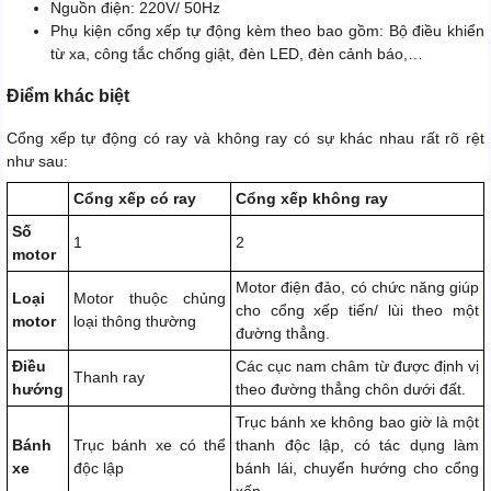
Nguồn điện: 220V/ 50Hz
Phụ kiện cổng xếp tự động kèm theo bao gồm: Bộ điều khiển
từ xa, công tắc chống giật, đèn LED, đèn cảnh báo,…
Điểm khác biệt
Cổng xếp tự động có ray và không ray có sự khác nhau rất rõ rệt
như sau:
Cổng xếp có ray
Cổng xếp không ray
Số
1
2
motor
Motor điện đảo, có chức năng giúp
Loại
Motor thuộc chủng
cho cổng xếp tiến/ lùi theo một
motor
loại thông thường
đường thẳng.
Điều
Các cục nam châm từ được định vị
Thanh ray
hướng
theo đường thẳng chôn dưới đất.
Trục bánh xe không bao giờ là một
Bánh
Trục bánh xe có thể
thanh độc lập, có tác dụng làm
xe
độc lập
bánh lái, chuyển hướng cho cổng
xếp.