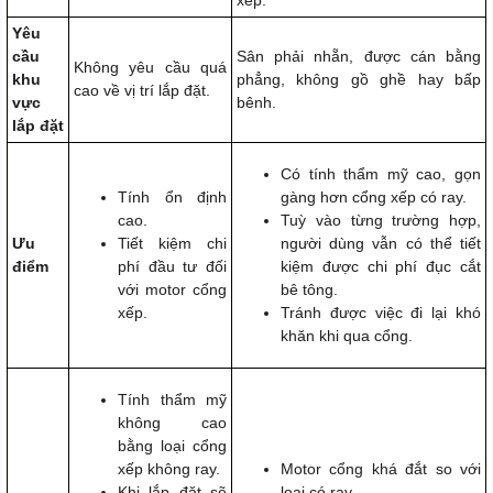
Yêu
cầu
Sân phải nhẵn, được cán bằng
Không yêu cầu quá
khu
phẳng, không gồ ghề hay bấp
cao về vị trí lắp đặt.
vực
bênh.
lắp đặt
Có tính thẩm mỹ cao, gọn
Tính ổn định
gàng hơn cổng xếp có ray.
cao.
Tuỳ vào từng trường hợp,
Ưu
Tiết kiệm chi
người dùng vẫn có thể tiết
điểm
phí đầu tư đối
kiệm được chi phí đục cắt
với motor cổng
bê tông.
xếp.
Tránh được việc đi lại khó
khăn khi qua cổng.
Tính thẩm mỹ
không cao
bằng loại cổng
xếp không ray.
Motor cổng khá đắt so với
Khi lắp đặt sẽ
loại có ray.