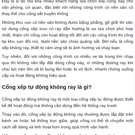
Đây là lý do mà khá nhiều khách hàng lựa chọn loại cổng này cho
văn phòng, cơ quan, đặc biệt với những công trình có nền sân cũ
thay thế cho cổng sắt truyền thống.
Những khu vực có nền sân không được bằng phẳng, gồ ghề thì việc
sử dụng cổng xếp inox có ray dẫn hướng là sự lựa chọn phù hợp
nhất, thậm chí cổng còn hoạt động tốt đối với các công trình thi công
tại khu vực đồi núi, dưới nền sân chứa quặng sắt. Bởi nếu là cổng
xếp không ray, thiết bị cảm ứng sẽ bị ảnh hưởng và chạy loạn.
Tuy nhiên, đối với những công trình có nhiều xe tải trọng lớn chạy
qua thì không nên lắp đặt dòng cổng này, vì những đường ray khi
chịu lực nén lớn sẽ bị bung lên hoặc bị xô lệch, nhanh chóng xuống
cấp và hoạt động không hiệu quả.
Cổng xếp tự động không ray là gì?
Cổng xếp tự động không ray là một loại cổng xếp tự động được thiết
kế để hoạt động mà không cần dùng đến hệ thống ray trượt.
Thay vào đó, cổng xếp tự động không ray thường được lắp đặt trên
bánh xe hoặc hệ thống trục giữa, giúp cổng có thể di chuyển một
cách dễ dàng và linh hoạt hơn trong quá trình vận hành.