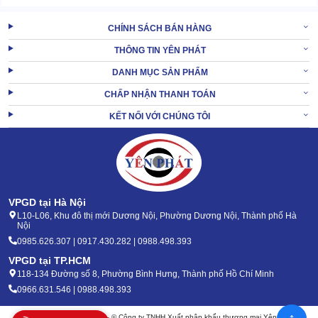
CHÍNH SÁCH BÁN HÀNG
THÔNG TIN YÊN PHÁT
DANH MỤC SẢN PHẨM
CHẤP NHẬN THANH TOÁN
KẾT NỐI VỚI CHÚNG TÔI
VPGD tại Hà Nội
L10-L06, Khu đô thị mới Dương Nội, Phường Dương Nội, Thành phố Hà
Nội
0985.626.307 | 0917.430.282 | 0988.498.393
VPGD tại TP.HCM
118-134 Đường số 8, Phường Bình Hưng, Thành phố Hồ Chí Minh
0966.631.546 | 0988.498.393
Bản quyền 2020 - 2026 – © Công ty TNHH Xuất nhập khẩu thương mại Yên Phát