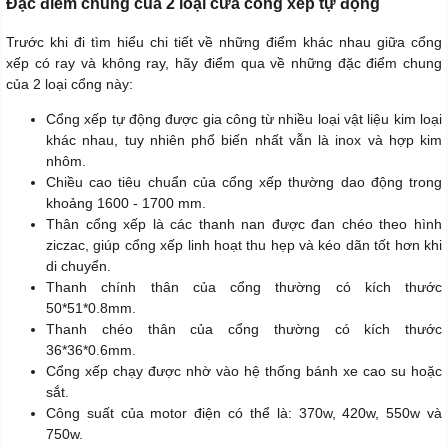
Đặc điểm chung của 2 loại cửa cổng xếp tự động
Trước khi đi tìm hiểu chi tiết về những điểm khác nhau giữa cổng
xếp có ray và không ray, hãy điểm qua về những đặc điểm chung
của 2 loại cổng này:
Cổng xếp tự động được gia công từ nhiều loại vật liệu kim loại
khác nhau, tuy nhiên phổ biến nhất vẫn là inox và hợp kim
nhôm.
Chiều cao tiêu chuẩn của cổng xếp thường dao động trong
khoảng 1600 - 1700 mm.
Thân cổng xếp là các thanh nan được đan chéo theo hình
ziczac, giúp cổng xếp linh hoạt thu hẹp và kéo dãn tốt hơn khi
di chuyển.
Thanh chính thân của cổng thường có kích thước
50*51*0.8mm.
Thanh chéo thân của cổng thường có kích thước
36*36*0.6mm.
Cổng xếp chạy được nhờ vào hệ thống bánh xe cao su hoặc
sắt.
Công suất của motor điện có thể là: 370w, 420w, 550w và
750w.