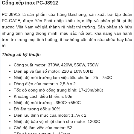
Cổng xếp inox PC-J8912
PC-J8912 là sản phẩm của hãng Baisheng, sản xuất bởi tập đoàn
PC-GATE, được Yên Phát nhập khẩu trực tiếp và phân phối tại thị
trường Việt Nam với giá thành rẻ nhất thị trường. Sản phẩm sở hữu
những tính năng thông minh, màu sắc nổi bật, khả năng vận hành
trơn tru trong mọi tình huống, ít hư hỏng cần đến sửa chữa hay bảo
trì.
Thông số kỹ thuật:
Công xuất motor: 370W, 420W, 550W, 750W
Điện áp và tần số motor: 220 ± 10% 50Hz
Nhiệt độ môi trường làm việc tiêu chuẩn: -25 - 750C
Dòng điện của motor: ≤ 2,5 A x 2
Tốc độ đóng mở cổng trung bình: 17-19m/phút
Khoảng cách điều khiển: ≤ 50m
Nhiệt độ môi trường: -350C~+550C
Độ ẩm tương đối: ≤ 90%
Điện lưu định mức của motor: 1.7A x 2
Nhiệt độ bảo vệ nhiệt dành cho motor: 1200C
Chế độ làm việc của motor: S2
Tốc độ xoay output: N=45rpm