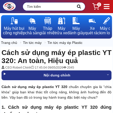
0
Máy hút bụi

Máy

Tháp

Máy

Máy

Xe

Máy dò

công nghiệp
chà sàn
giải nhiệt
rửa xe
đánh giày
quét rác
kim loạ
Trang chủ
Tin tức máy
Tin tức máy ép Plastic
Cách sử dụng máy ép plastic YT
320: An toàn, Hiệu quả
CEO Robert Chinh
17:45:04 09/05/2026
2045
Nội dung chính
Cách sử dụng máy ép plastic YT 320
chuẩn chuyên gia là “chìa
khóa” giúp bạn khai thác tốt công năng, không ảnh hưởng đến độ
bền. Vậy bạn đã có trong tay hành trang đặc biệt này chưa?
1. Cách sử dụng máy ép plastic YT 320 đúng