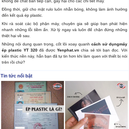
không để chất bẩn tiếp cận, gây hại cho các chi tiết máy.
Đồng thời, giữ cho mặt rulo luôn nhẵn bóng, không làm ảnh hưởng
đến kết quả ép plastic.
Khi rà soát các bộ phận máy, chuyên gia sẽ giúp bạn phát hiện
nhanh những lỗi tiềm ẩn. Xử lý ngay và luôn để chặn đứng những
thiệt hại về sau.
Những nội dung quan trọng, cốt lõi xoay quanh
cách sử dụng
máy
ép plastic YT 320
đã được
Yenphat.vn
chia sẻ tới bạn đọc. Với
kiến thức nền này, hẳn bạn đã tự tin hơn khi làm quen với thiết bị nói
trên rồi chứ?
Tin tức nổi bật