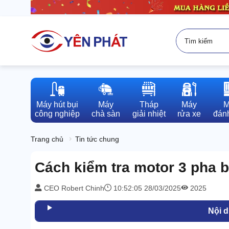
Máy hút bụi

Máy

Tháp

Máy

M
công nghiệp
chà sàn
giải nhiệt
rửa xe
đánh
Trang chủ
Tin tức chung
Cách kiểm tra motor 3 pha b
CEO Robert Chinh
10:52:05 28/03/2025
2025
Nội 