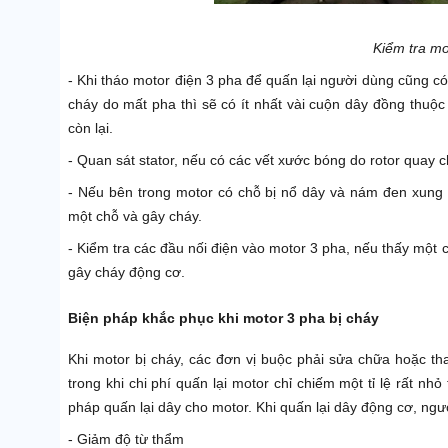
Kiểm tra mo
- Khi tháo motor điện 3 pha để quấn lại người dùng cũng có 
cháy do mất pha thì sẽ có ít nhất vài cuộn dây đồng thu
còn lại.
- Quan sát stator, nếu có các vết xước bóng do rotor quay
- Nếu bên trong motor có chỗ bị nổ dây và nám đen xung 
một chỗ và gây cháy.
- Kiểm tra các đầu nối điện vào motor 3 pha, nếu thấy một 
gây cháy động cơ.
Biện pháp khắc phục khi motor 3 pha bị cháy
Khi motor bị cháy, các đơn vị buộc phải sửa chữa hoặc t
trong khi chi phí quấn lại motor chỉ chiếm một tỉ lệ rất nh
pháp quấn lại dây cho motor. Khi quấn lại dây động cơ, ngư
- Giảm độ từ thẩm