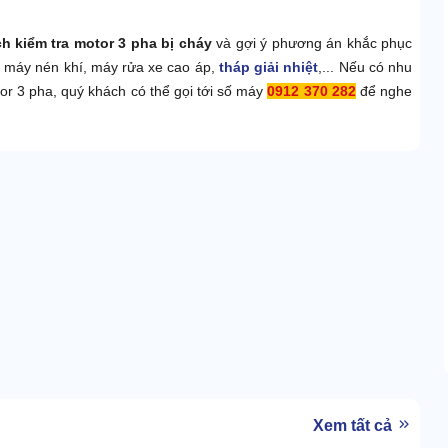
h kiểm tra motor 3 pha bị cháy
và gợi ý phương án khắc phục
ư máy nén khí, máy rửa xe cao áp,
tháp giải nhiệt
,... Nếu có nhu
tor 3 pha, quý khách có thể gọi tới số máy
0912 370 282
để nghe
Xem tất cả