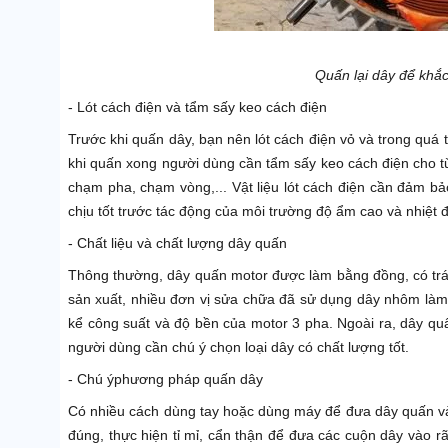
Quấn lại dây để khắc
- Lót cách điện và tẩm sấy keo cách điện
Trước khi quấn dây, bạn nên lót cách điện vỏ và trong quá 
khi quấn xong người dùng cần tẩm sấy keo cách điện cho 
chạm pha, chạm vòng,... Vật liệu lót cách điện cần đảm bả
chịu tốt trước tác động của môi trường độ ẩm cao và nhiệt 
-
Chất liệu và chất lượng dây quấn
Thông thường, dây quấn motor được làm bằng đồng, có trán
sản xuất, nhiều đơn vị sửa chữa đã sử dụng dây nhôm làm
kể công suất và độ bền của motor 3 pha. Ngoài ra, dây quấ
người dùng cần chú ý chọn loại dây có chất lượng tốt.
- Chú ý
p
hương pháp quấn dây
Có nhiều cách dùng tay hoặc dùng máy để đưa dây quấn v
đúng, thực hiện tỉ mỉ, cẩn thận để đưa các cuộn dây vào