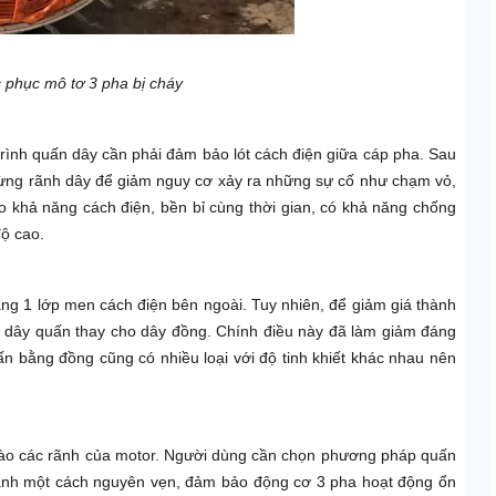
 phục mô tơ 3 pha bị cháy
trình quấn dây cần phải đảm bảo lót cách điện giữa cáp pha. Sau
từng rãnh dây để giảm nguy cơ xảy ra những sự cố như chạm vỏ,
o khả năng cách điện, bền bỉ cùng thời gian, có khả năng chống
độ cao.
g 1 lớp men cách điện bên ngoài. Tuy nhiên, để giảm giá thành
 dây quấn thay cho dây đồng. Chính điều này đã làm giảm đáng
n bằng đồng cũng có nhiều loại với độ tinh khiết khác nhau nên
ào các rãnh của motor. Người dùng cần chọn phương pháp quấn
 rãnh một cách nguyên vẹn, đảm bảo động cơ 3 pha hoạt động ổn