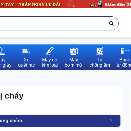
áy

Xe

Máy dò

Máy

Tủ

Barie

 giày
quét rác
kim loại
bơm mỡ
chống ẩm
tự độn
ị cháy
dung chính