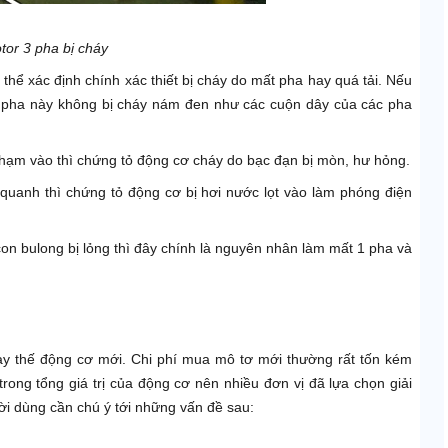
tor 3 pha bị cháy
thể xác định chính xác thiết bị cháy do mất pha hay quá tải. Nếu
ộc pha này không bị cháy nám đen như các cuộn dây của các pha
 chạm vào thì chứng tỏ động cơ cháy do bạc đạn bị mòn, hư hỏng.
quanh thì chứng tỏ động cơ bị hơi nước lọt vào làm phóng điện
con bulong bị lỏng thì đây chính là nguyên nhân làm mất 1 pha và
hay thế động cơ mới. Chi phí mua mô tơ mới thường rất tốn kém
ỏ trong tổng giá trị của động cơ nên nhiều đơn vị đã lựa chọn giải
ời dùng cần chú ý tới những vấn đề sau: