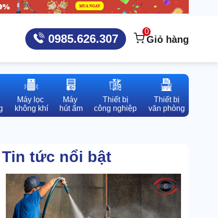
0
0985.626.307
Giỏ hàng
Máy lọc 

Máy 

Thiết bị

Thiết bị

g
không khí
hút ẩm
công nghiệp
văn phòng
Tin tức nổi bật