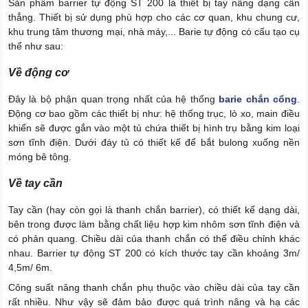
Sản phẩm barrier tự động ST 200 là thiết bị tay nâng dạng cần
thẳng. Thiết bị sử dụng phù hợp cho các cơ quan, khu chung cư,
khu trung tâm thương mại, nhà máy,... Barie tự động có cấu tạo cụ
thể như sau:
Về động cơ
Đây là bộ phận quan trọng nhất của hệ thống
barie chắn cổng
.
Động cơ bao gồm các thiết bị như: hệ thống trục, lò xo, main điều
khiển sẽ được gắn vào một tủ chứa thiết bị hình trụ bằng kim loại
sơn tĩnh điện. Dưới đáy tủ có thiết kế để bắt bulong xuống nền
móng bê tông.
Về tay cần
Tay cần (hay còn gọi là thanh chắn barrier), có thiết kế dạng dài,
bên trong được làm bằng chất liệu hợp kim nhôm sơn tĩnh điện và
có phản quang. Chiều dài của thanh chắn có thể điều chỉnh khác
nhau. Barrier tự động ST 200 có kích thước tay cần khoảng 3m/
4,5m/ 6m.
Công suất nâng thanh chắn phụ thuộc vào chiều dài của tay cần
rất nhiều. Như vậy sẽ đảm bảo được quá trình nâng và hạ các