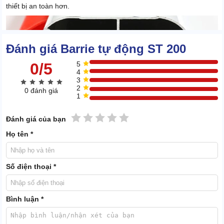
thiết bị an toàn hơn.
Đánh giá Barrie tự động ST 200
0/5
5
4
3
2
0 đánh giá
1
1 sao
2 sao
3 sao
4 sao
5 sao
Đánh giá của bạn
Họ tên *
Số điện thoại *
Tay cần có thiết kế dạng dài làm bằng chất liệu hợp kim nhôm
Bình luận *
Và các thiết bị khác