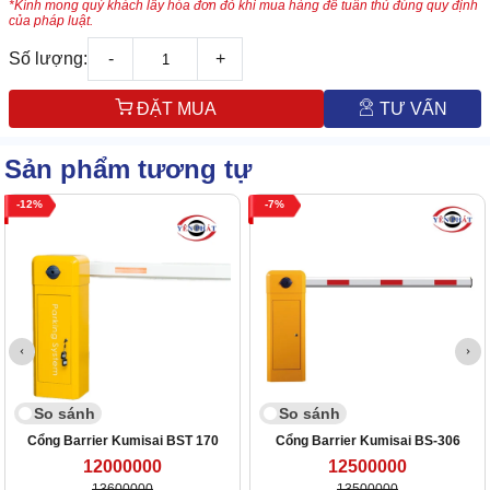
*Kính mong quý khách lấy hóa đơn đỏ khi mua hàng để tuân thủ đúng quy định
của pháp luật.
Số lượng:
-
+
ĐẶT MUA
TƯ VẤN
Sản phẩm tương tự
12
7
So sánh
So sánh
Cổng Barrier Kumisai BST 170
Cổng Barrier Kumisai BS-306
12000000
12500000
13600000
13500000