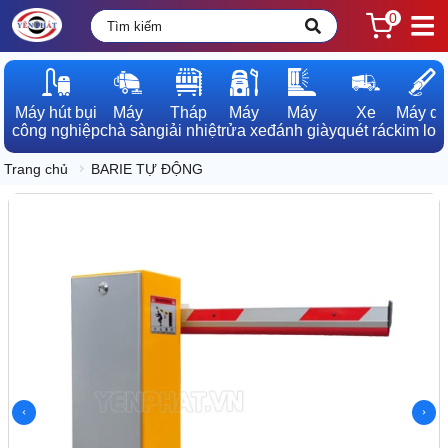
0
Máy hút bụi

Máy

Tháp

Máy

Máy

Xe

Máy dò

công nghiệp
chà sàn
giải nhiệt
rửa xe
đánh giày
quét rác
kim loạ
Trang chủ
BARIE TỰ ĐỘNG