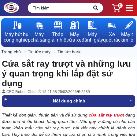
0
Máy hút bụi

Máy

Tháp

Máy

Máy

Xe

Máy dò

công nghiệp
chà sàn
giải nhiệt
rửa xe
đánh giày
quét rác
kim loạ
Trang chủ
Tin tức máy
Tin tức barie
Cửa sắt ray trượt và những lưu
ý quan trọng khi lắp đặt sử
dụng
CEO Robert Chinh
15:41:58 25/02/2026
2589
Nội dung chính
Thiết kế đơn giản, thuận tiện và dễ sử dụng
cửa sắt ray trượt
đang
được khá nhiều khách hàng quan tâm. Nếu quý vị đang có nhu cầu
tham khảo mẫu cửa sắt ray trượt, bài viết này chính là dành cho
bạn. Hãy theo dõi để có thêm sự lựa chọn cho mình trong việc lựa