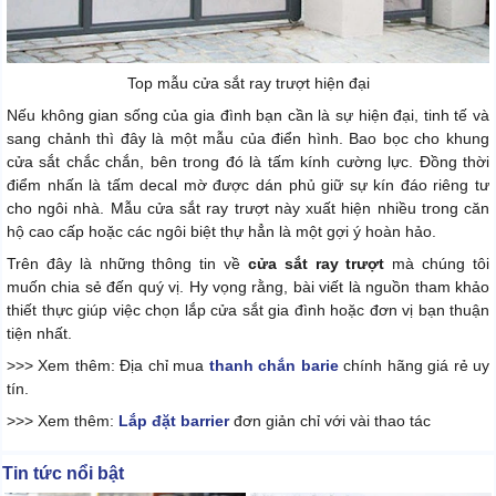
Top mẫu cửa sắt ray trượt hiện đại
Nếu không gian sống của gia đình bạn cần là sự hiện đại, tinh tế và
sang chảnh thì đây là một mẫu của điển hình. Bao bọc cho khung
cửa sắt chắc chắn, bên trong đó là tấm kính cường lực. Đồng thời
điểm nhấn là tấm decal mờ được dán phủ giữ sự kín đáo riêng tư
cho ngôi nhà. Mẫu cửa sắt ray trượt này xuất hiện nhiều trong căn
hộ cao cấp hoặc các ngôi biệt thự hẳn là một gợi ý hoàn hảo.
Trên đây là những thông tin về
cửa sắt ray trượt
mà chúng tôi
muốn chia sẻ đến quý vị. Hy vọng rằng, bài viết là nguồn tham khảo
thiết thực giúp việc chọn lắp cửa sắt gia đình hoặc đơn vị bạn thuận
tiện nhất.
>>> Xem thêm: Địa chỉ mua
thanh chắn barie
chính hãng giá rẻ uy
tín.
>>> Xem thêm:
Lắp đặt barrier
đơn giản chỉ với vài thao tác
Tin tức nổi bật