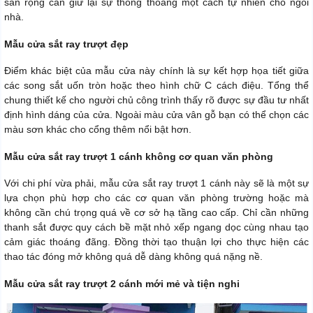
sân rộng cần giữ lại sự thông thoáng một cách tự nhiên cho ngôi
nhà.
Mẫu cửa sắt ray trượt đẹp
Điểm khác biệt của mẫu cửa này chính là sự kết hợp họa tiết giữa
các song sắt uốn tròn hoặc theo hình chữ C cách điệu. Tổng thể
chung thiết kế cho người chủ công trình thấy rõ được sự đầu tư nhất
định hình dáng của cửa. Ngoài màu cửa vân gỗ bạn có thể chọn các
màu sơn khác cho cổng thêm nổi bật hơn.
Mẫu cửa sắt ray trượt 1 cánh không cơ quan văn phòng
Với chi phí vừa phải, mẫu cửa sắt ray trượt 1 cánh này sẽ là một sự
lựa chọn phù hợp cho các cơ quan văn phòng trường hoặc mà
không cần chú trọng quá về cơ sở hạ tầng cao cấp. Chỉ cần những
thanh sắt được quy cách bề mặt nhỏ xếp ngang dọc cùng nhau tạo
cảm giác thoáng đãng. Đồng thời tạo thuận lợi cho thực hiện các
thao tác đóng mở không quá dễ dàng không quá nặng nề.
Mẫu cửa sắt ray trượt 2 cánh mới mẻ và tiện nghi