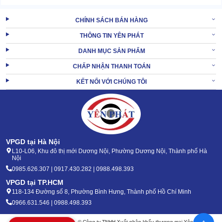
CHÍNH SÁCH BÁN HÀNG
THÔNG TIN YÊN PHÁT
DANH MỤC SẢN PHẨM
CHẤP NHẬN THANH TOÁN
KẾT NỐI VỚI CHÚNG TÔI
VPGD tại Hà Nội
L10-L06, Khu đô thị mới Dương Nội, Phường Dương Nội, Thành phố Hà
Nội
0985.626.307 | 0917.430.282 | 0988.498.393
VPGD tại TP.HCM
118-134 Đường số 8, Phường Bình Hưng, Thành phố Hồ Chí Minh
0966.631.546 | 0988.498.393
Bản quyền 2020 - 2026 – © Công ty TNHH Xuất nhập khẩu thương mại Yên Phát