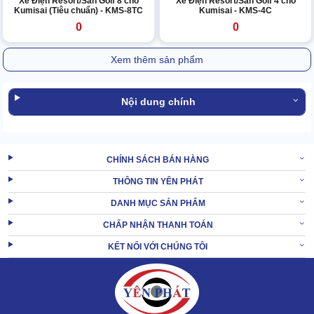
Xe Điện Resort/Sân Golf 8 chỗ
Xe Điện Resort/Sân Golf 4 chỗ
Kumisai (Tiêu chuẩn) - KMS-8TC
Kumisai - KMS-4C
0
0
Xem thêm sản phẩm
Nội dung chính
CHÍNH SÁCH BÁN HÀNG
THÔNG TIN YÊN PHÁT
DANH MỤC SẢN PHẨM
CHẤP NHẬN THANH TOÁN
KẾT NỐI VỚI CHÚNG TÔI