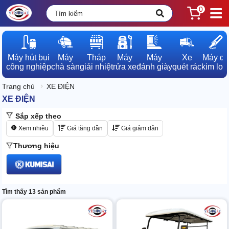
0
Máy hút bụi

Máy

Tháp

Máy

Máy

Xe

Máy dò

công nghiệp
chà sàn
giải nhiệt
rửa xe
đánh giày
quét rác
kim loạ
Trang chủ
XE ĐIỆN
XE ĐIỆN
Sắp xếp theo
Xem nhiều
Giá tăng dần
Giá giảm dần
Thương hiệu
Tìm thấy 13 sản phẩm