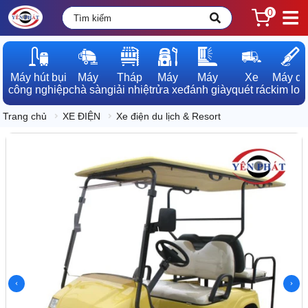
0
Máy hút bụi

Máy

Tháp

Máy

Máy

Xe

Máy dò

công nghiệp
chà sàn
giải nhiệt
rửa xe
đánh giày
quét rác
kim loạ
Trang chủ
XE ĐIỆN
Xe điện du lịch & Resort