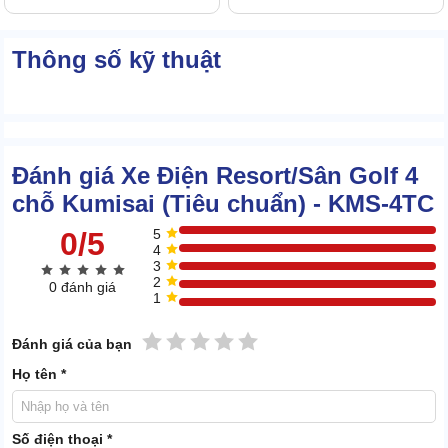
Thông số kỹ thuật
Đánh giá Xe Điện Resort/Sân Golf 4
chỗ Kumisai (Tiêu chuẩn) - KMS-4TC
0/5
5
4
3
2
0 đánh giá
1
1 sao
2 sao
3 sao
4 sao
5 sao
Đánh giá của bạn
Họ tên *
Số điện thoại *