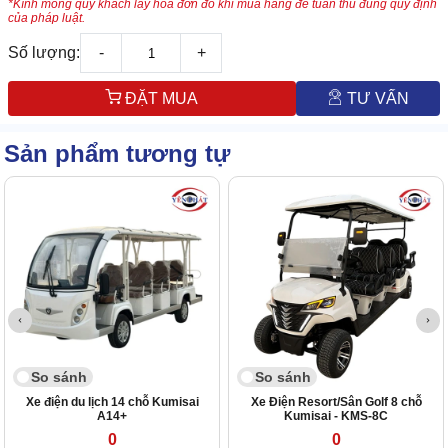
*Kính mong quý khách lấy hóa đơn đỏ khi mua hàng để tuân thủ đúng quy định
của pháp luật.
Số lượng:
-
+
ĐẶT MUA
TƯ VẤN
Sản phẩm tương tự
So sánh
So sánh
Xe điện du lịch 14 chỗ Kumisai
Xe Điện Resort/Sân Golf 8 chỗ
A14+
Kumisai - KMS-8C
0
0