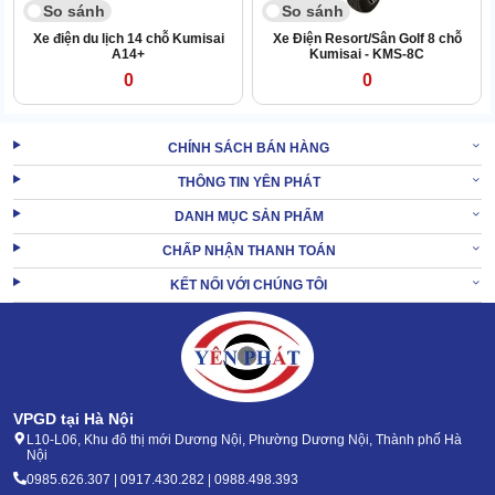
So sánh
So sánh
Xe điện du lịch 14 chỗ Kumisai
Xe Điện Resort/Sân Golf 8 chỗ
A14+
Kumisai - KMS-8C
0
0
CHÍNH SÁCH BÁN HÀNG
THÔNG TIN YÊN PHÁT
DANH MỤC SẢN PHẨM
CHẤP NHẬN THANH TOÁN
KẾT NỐI VỚI CHÚNG TÔI
VPGD tại Hà Nội
L10-L06, Khu đô thị mới Dương Nội, Phường Dương Nội, Thành phố Hà
Nội
0985.626.307 | 0917.430.282 | 0988.498.393