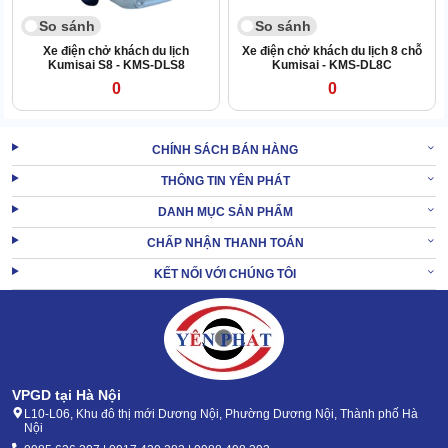
So sánh
So sánh
Xe điện chở khách du lịch
Xe điện chở khách du lịch 8 chỗ
Kumisai S8 - KMS-DLS8
Kumisai - KMS-DL8C
0
0
CHÍNH SÁCH BÁN HÀNG
THÔNG TIN YÊN PHÁT
DANH MỤC SẢN PHẨM
CHẤP NHẬN THANH TOÁN
KẾT NỐI VỚI CHÚNG TÔI
VPGD tại Hà Nội
L10-L06, Khu đô thị mới Dương Nội, Phường Dương Nội, Thành phố Hà
Nội