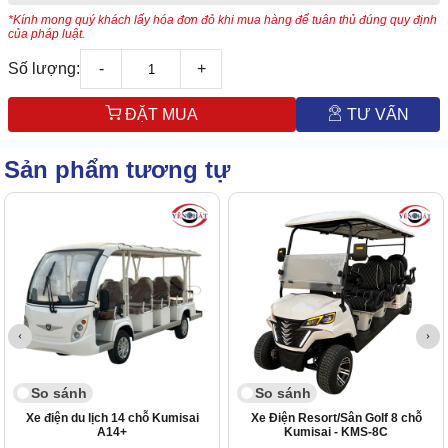
*Kính mong quý khách lấy hóa đơn đỏ khi mua hàng để tuân thủ đúng quy định
của pháp luật.
Số lượng:
-
+
ĐẶT MUA
TƯ VẤN
Sản phẩm tương tự
So sánh
So sánh
Xe điện du lịch 14 chỗ Kumisai
Xe Điện Resort/Sân Golf 8 chỗ
A14+
Kumisai - KMS-8C