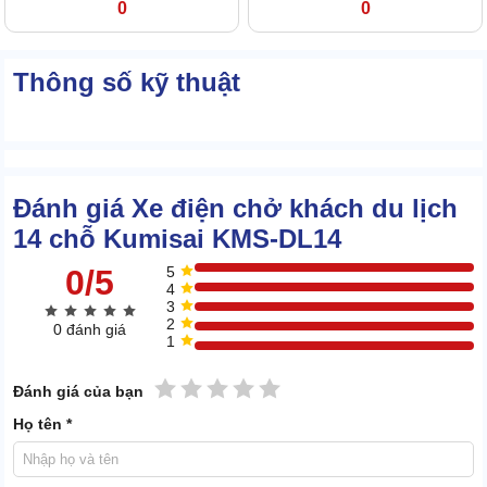
0
0
Thông số kỹ thuật
Đánh giá Xe điện chở khách du lịch
14 chỗ Kumisai KMS-DL14
0/5
5
4
3
2
0 đánh giá
1
1 sao
2 sao
3 sao
4 sao
5 sao
Đánh giá của bạn
Họ tên *