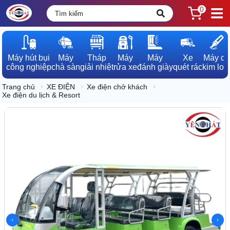
0
Máy hút bụi

Máy

Tháp

Máy

Máy

Xe

Máy dò

công nghiệp
chà sàn
giải nhiệt
rửa xe
đánh giày
quét rác
kim loạ
Trang chủ
XE ĐIỆN
Xe điện chở khách
Xe điện du lịch & Resort