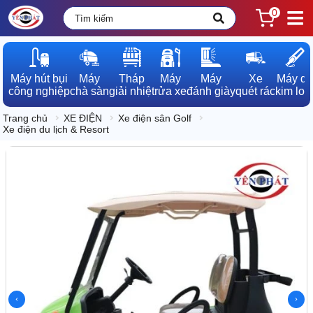
0
Máy hút bụi

Máy

Tháp

Máy

Máy

Xe

Máy dò

công nghiệp
chà sàn
giải nhiệt
rửa xe
đánh giày
quét rác
kim loạ
Trang chủ
XE ĐIỆN
Xe điện sân Golf
Xe điện du lịch & Resort