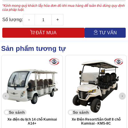
*Kính mong quý khách lấy hóa đơn đỏ khi mua hàng để tuân thủ đúng quy định
của pháp luật.
Số lượng:
-
+
ĐẶT MUA
TƯ VẤN
Sản phẩm tương tự
So sánh
So sánh
Xe điện du lịch 14 chỗ Kumisai
Xe Điện Resort/Sân Golf 8 chỗ
A14+
Kumisai - KMS-8C