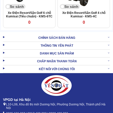
So sánh
So sánh
Xe Điện Resort/Sân Golf 6 chỗ
Xe Điện Resort/Sân Golf 4 chỗ
Kumisai (Tiêu chuẩn) - KMS-6TC
Kumisai - KMS-4C
0
0
CHÍNH SÁCH BÁN HÀNG
THÔNG TIN YÊN PHÁT
DANH MỤC SẢN PHẨM
CHẤP NHẬN THANH TOÁN
KẾT NỐI VỚI CHÚNG TÔI
VPGD tại Hà Nội
L10-L06, Khu đô thị mới Dương Nội, Phường Dương Nội, Thành phố Hà
Nội