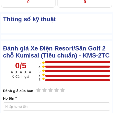
0
0
Thông số kỹ thuật
Đánh giá Xe Điện Resort/Sân Golf 2
chỗ Kumisai (Tiêu chuẩn) - KMS-2TC
0/5
5
4
3
2
0 đánh giá
1
1 sao
2 sao
3 sao
4 sao
5 sao
Đánh giá của bạn
Họ tên *