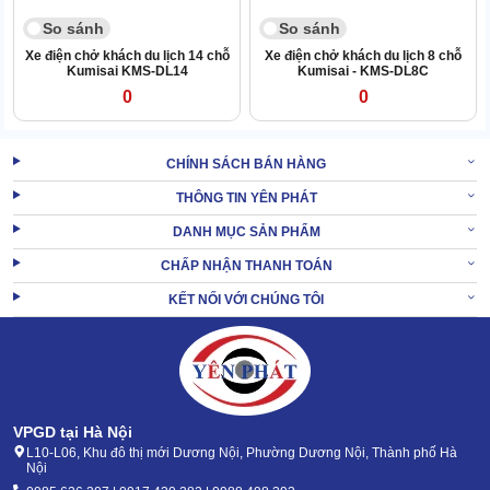
So sánh
So sánh
Xe điện chở khách du lịch 14 chỗ
Xe điện chở khách du lịch 8 chỗ
Kumisai KMS-DL14
Kumisai - KMS-DL8C
0
0
CHÍNH SÁCH BÁN HÀNG
THÔNG TIN YÊN PHÁT
DANH MỤC SẢN PHẨM
CHẤP NHẬN THANH TOÁN
KẾT NỐI VỚI CHÚNG TÔI
VPGD tại Hà Nội
L10-L06, Khu đô thị mới Dương Nội, Phường Dương Nội, Thành phố Hà
Nội