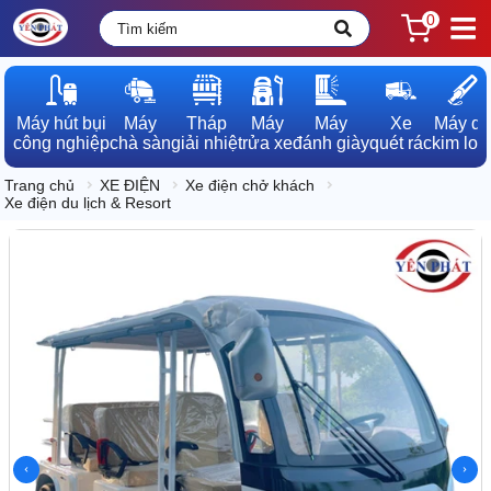
0
Máy hút bụi

Máy

Tháp

Máy

Máy

Xe

Máy dò

công nghiệp
chà sàn
giải nhiệt
rửa xe
đánh giày
quét rác
kim loạ
Trang chủ
XE ĐIỆN
Xe điện chở khách
Xe điện du lịch & Resort