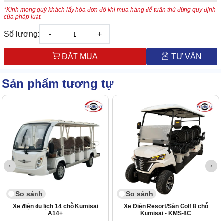
*Kính mong quý khách lấy hóa đơn đỏ khi mua hàng để tuân thủ đúng quy định
của pháp luật.
Số lượng:
-
+
ĐẶT MUA
TƯ VẤN
Sản phẩm tương tự
So sánh
So sánh
Xe điện du lịch 14 chỗ Kumisai
Xe Điện Resort/Sân Golf 8 chỗ
A14+
Kumisai - KMS-8C