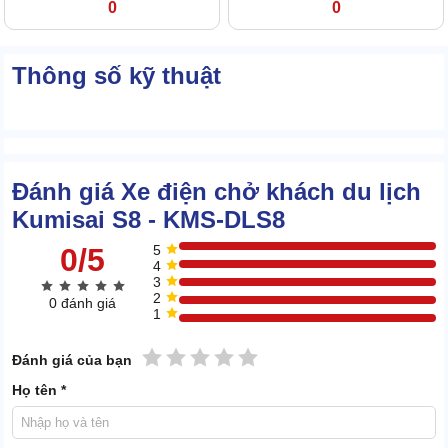
0
0
Thông số kỹ thuật
Đánh giá Xe điện chở khách du lịch
Kumisai S8 - KMS-DLS8
0/5
5
4
3
2
0 đánh giá
1
1 sao
2 sao
3 sao
4 sao
5 sao
Đánh giá của bạn
Họ tên *