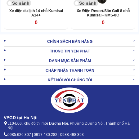
So sánh
So sánh
Xe điện du lịch 14 chỗ Kumisai
Xe Điện Resort/Sân Golf 8 chỗ
A14+
Kumisai - KMS-8C
0
0
CHÍNH SÁCH BÁN HÀNG
THÔNG TIN YÊN PHÁT
DANH MỤC SẢN PHẨM
CHẤP NHẬN THANH TOÁN
KẾT NỐI VỚI CHÚNG TÔI
VPGD tại Hà Nội
L10-L06, Khu đô thị mới Dương Nội, Phường Dương Nội, Thành phố Hà
Nội
0985.626.307 | 0917.430.282 | 0988.498.393