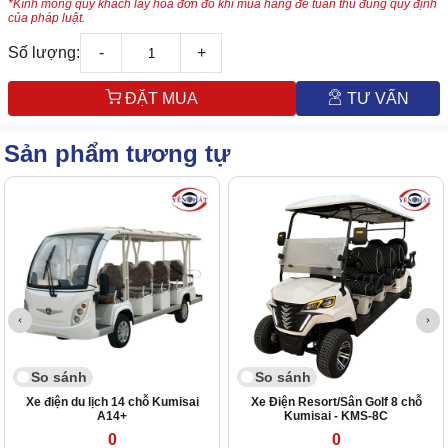
*Kính mong quý khách lấy hóa đơn đỏ khi mua hàng để tuân thủ đúng quy định
của pháp luật.
Số lượng:
-
+
ĐẶT MUA
TƯ VẤN
Sản phẩm tương tự
So sánh
So sánh
Xe điện du lịch 14 chỗ Kumisai
Xe Điện Resort/Sân Golf 8 chỗ
A14+
Kumisai - KMS-8C
0
0