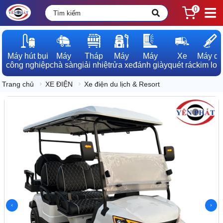
0
Máy hút bụi

Máy

Tháp

Máy

Máy

Xe

Máy dò

công nghiệp
chà sàn
giải nhiệt
rửa xe
đánh giày
quét rác
kim loạ
Trang chủ
XE ĐIỆN
Xe điện du lịch & Resort