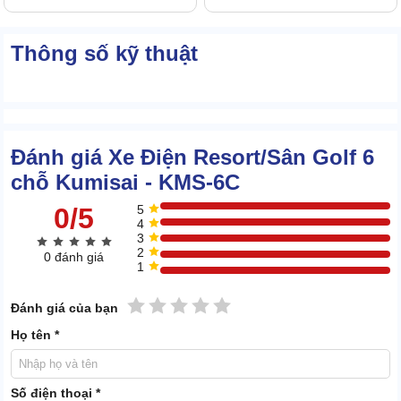
Thông số kỹ thuật
Đánh giá Xe Điện Resort/Sân Golf 6
chỗ Kumisai - KMS-6C
0/5
5
4
3
2
0 đánh giá
1
1 sao
2 sao
3 sao
4 sao
5 sao
Đánh giá của bạn
Họ tên *
Số điện thoại *