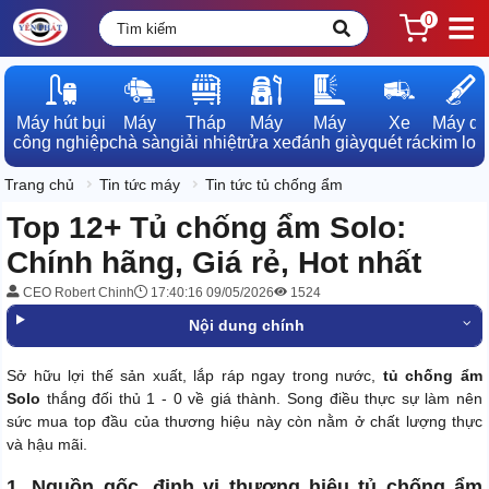
0
Máy hút bụi

Máy

Tháp

Máy

Máy

Xe

Máy dò

công nghiệp
chà sàn
giải nhiệt
rửa xe
đánh giày
quét rác
kim loạ
Trang chủ
Tin tức máy
Tin tức tủ chống ẩm
Top 12+ Tủ chống ẩm Solo:
Chính hãng, Giá rẻ, Hot nhất
CEO Robert Chinh
17:40:16 09/05/2026
1524
Nội dung chính
Sở hữu lợi thế sản xuất, lắp ráp ngay trong nước,
tủ chống ẩm
Solo
thắng đối thủ 1 - 0 về giá thành. Song điều thực sự làm nên
sức mua top đầu của thương hiệu này còn nằm ở chất lượng thực
và hậu mãi.
1. Nguồn gốc, định vị thương hiệu tủ chống ẩm