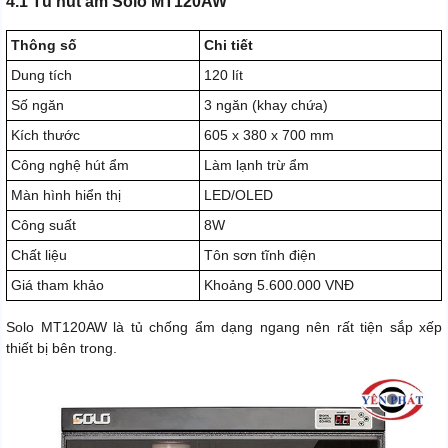
4.1 Tủ hút ẩm Solo MT120AW
Thông số
Chi tiết
Dung tích
120 lít
Số ngăn
3 ngăn (khay chứa)
Kích thước
605 x 380 x 700 mm
Công nghệ hút ẩm
Làm lạnh trừ ẩm
Màn hình hiển thị
LED/OLED
Công suất
8W
Chất liệu
Tôn sơn tĩnh điện
Giá tham khảo
Khoảng 5.600.000 VNĐ
Solo MT120AW là tủ chống ẩm dạng ngang nên rất tiện sắp xếp
thiết bị bên trong.