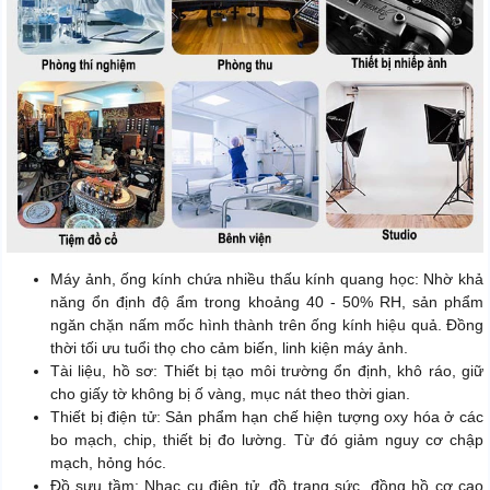
Máy ảnh, ống kính chứa nhiều thấu kính quang học: Nhờ khả
năng ổn định độ ẩm trong khoảng 40 - 50% RH, sản phẩm
ngăn chặn nấm mốc hình thành trên ống kính hiệu quả. Đồng
thời tối ưu tuổi thọ cho cảm biến, linh kiện máy ảnh.
Tài liệu, hồ sơ: Thiết bị tạo môi trường ổn định, khô ráo, giữ
cho giấy tờ không bị ố vàng, mục nát theo thời gian.
Thiết bị điện tử: Sản phẩm hạn chế hiện tượng oxy hóa ở các
bo mạch, chip, thiết bị đo lường. Từ đó giảm nguy cơ chập
mạch, hỏng hóc.
Đồ sưu tầm: Nhạc cụ điện tử, đồ trang sức, đồng hồ cơ cao