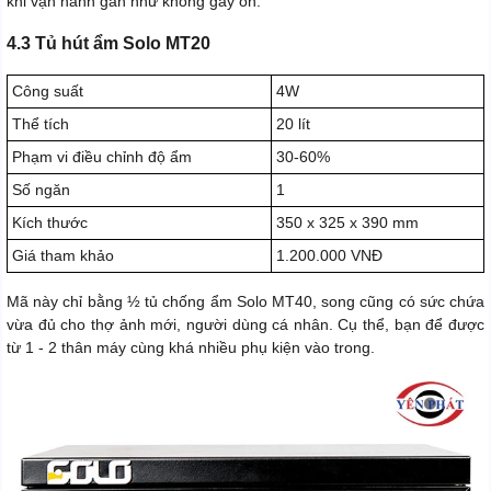
khi vận hành gần như không gây ồn.
4.3 Tủ hút ẩm Solo MT20
Công suất
4W
Thể tích
20 lít
Phạm vi điều chỉnh độ ẩm
30-60%
Số ngăn
1
Kích thước
350 x 325 x 390 mm
Giá tham khảo
1.200.000 VNĐ
Mã này chỉ bằng ½ tủ chống ẩm Solo MT40, song cũng có sức chứa
vừa đủ cho thợ ảnh mới, người dùng cá nhân. Cụ thể, bạn để được
từ 1 - 2 thân máy cùng khá nhiều phụ kiện vào trong.