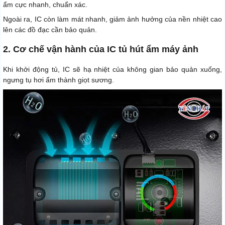
ẩm cực nhanh, chuẩn xác.
Ngoài ra, IC còn làm mát nhanh, giảm ảnh hưởng của nền nhiệt cao
lên các đồ đạc cần bảo quản.
2. Cơ chế vận hành của IC tủ hút ẩm máy ảnh
Khi khởi động tủ, IC sẽ hạ nhiệt của không gian bảo quản xuống,
ngưng tụ hơi ẩm thành giọt sương.