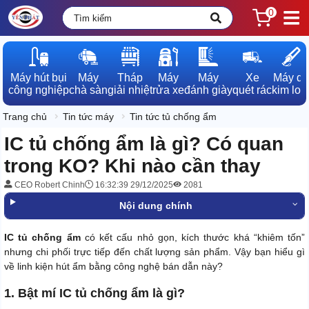
0
Máy hút bụi

Máy

Tháp

Máy

Máy

Xe

Máy dò

công nghiệp
chà sàn
giải nhiệt
rửa xe
đánh giày
quét rác
kim loạ
Trang chủ
Tin tức máy
Tin tức tủ chống ẩm
IC tủ chống ẩm là gì? Có quan
trong KO? Khi nào cần thay
CEO Robert Chinh
16:32:39 29/12/2025
2081
Nội dung chính
IC tủ chống ẩm
có kết cấu nhỏ gọn, kích thước khá “khiêm tốn”
nhưng chi phối trực tiếp đến chất lượng sản phẩm. Vậy bạn hiểu gì
về linh kiện hút ẩm bằng công nghệ bán dẫn này?
1. Bật mí IC tủ chống ẩm là gì?