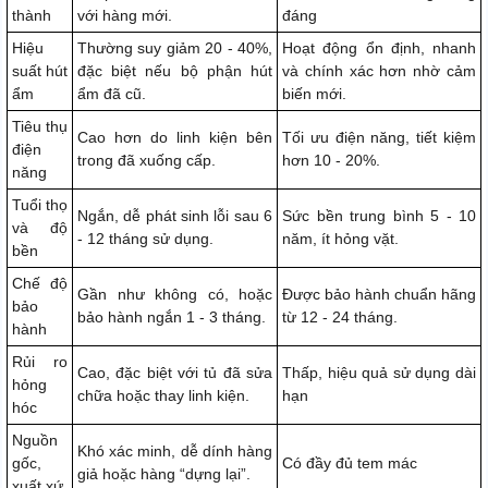
thành
với hàng mới.
đáng
Hiệu
Thường suy giảm 20 - 40%,
Hoạt động ổn định, nhanh
suất hút
đặc biệt nếu bộ phận hút
và chính xác hơn nhờ cảm
ẩm
ẩm đã cũ.
biến mới.
Tiêu thụ
Cao hơn do linh kiện bên
Tối ưu điện năng, tiết kiệm
điện
trong đã xuống cấp.
hơn 10 - 20%.
năng
Tuổi thọ
Ngắn, dễ phát sinh lỗi sau 6
Sức bền trung bình 5 - 10
và độ
- 12 tháng sử dụng.
năm, ít hỏng vặt.
bền
Chế độ
Gần như không có, hoặc
Được bảo hành chuẩn hãng
bảo
bảo hành ngắn 1 - 3 tháng.
từ 12 - 24 tháng.
hành
Rủi ro
Cao, đặc biệt với tủ đã sửa
Thấp, hiệu quả sử dụng dài
hỏng
chữa hoặc thay linh kiện.
hạn
hóc
Nguồn
Khó xác minh, dễ dính hàng
gốc,
Có đầy đủ tem mác
giả hoặc hàng “dựng lại”.
xuất xứ