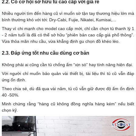
2.2. Có cơ hội sở hữu tủ cao cấp với giá rẻ
Nhiều người tìm đến hàng cũ vì muốn sờ tận tay thương hiệu lớn mà
bình thường khó với tới: Dry-Cabi, Fujie, Nikatei, Kumisai,...
Thay vì chi mạnh cho model cao cấp mới, chỉ cần chọn tủ thanh lý 1
- 2 năm tuổi là đã có thể sở hữu “phiên bản cao cấp giá phổ thông”.
Vừa thỏa mãn nhu cầu, vừa khẳng định gu chọn đồ khéo léo.
2.3. Đáp ứng tốt nhu cầu dùng cơ bản
Không phải ai cũng cần tủ chống ẩm “xịn sò” hay tính năng hiện đại.
Với người chỉ muốn bảo quản vài thiết bị, tài liệu thì tủ cũ vẫn đáp
ứng ổn định.
Theo chia sẻ, dù đã qua vài năm, tủ cũ vẫn giữ được độ ẩm ổn định
40 -50%.
Minh chứng rằng “hàng cũ không đồng nghĩa hàng kém” nếu biết
chọn kỹ.