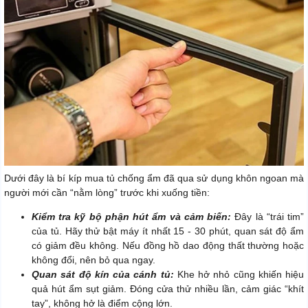
Dưới đây là bí kíp mua tủ chống ẩm đã qua sử dụng khôn ngoan mà
người mới cần “nằm lòng” trước khi xuống tiền:
Kiểm tra kỹ bộ phận hút ẩm và cảm biến:
Đây là “trái tim”
của tủ. Hãy thử bật máy ít nhất 15 - 30 phút, quan sát độ ẩm
có giảm đều không. Nếu đồng hồ dao động thất thường hoặc
không đổi, nên bỏ qua ngay.
Quan sát độ kín của cánh tủ:
Khe hở nhỏ cũng khiến hiệu
quả hút ẩm sụt giảm. Đóng cửa thử nhiều lần, cảm giác “khít
tay”, không hở là điểm cộng lớn.