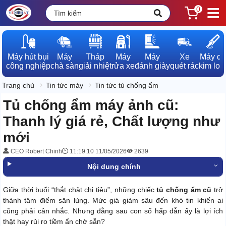
0
Máy hút bụi

Máy

Tháp

Máy

Máy

Xe

Máy dò

công nghiệp
chà sàn
giải nhiệt
rửa xe
đánh giày
quét rác
kim loạ
Trang chủ
Tin tức máy
Tin tức tủ chống ẩm
Tủ chống ẩm máy ảnh cũ:
Thanh lý giá rẻ, Chất lượng như
mới
CEO Robert Chinh
11:19:10 11/05/2026
2639
Nội dung chính
Giữa thời buổi “thắt chặt chi tiêu”, những chiếc
tủ chống ẩm cũ
trở
thành tâm điểm săn lùng. Mức giá giảm sâu đến khó tin khiến ai
cũng phải cân nhắc. Nhưng đằng sau con số hấp dẫn ấy là lợi ích
thật hay rủi ro tiềm ẩn chờ sẵn?