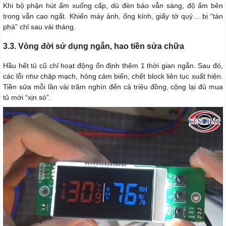
Khi bộ phận hút ẩm xuống cấp, dù đèn báo vẫn sáng, độ ẩm bên
trong vẫn cao ngất. Khiến máy ảnh, ống kính, giấy tờ quý… bị “tàn
phá” chỉ sau vài tháng.
3.3. Vòng đời sử dụng ngắn, hao tiền sửa chữa
Hầu hết tủ cũ chỉ hoạt động ổn định thêm 1 thời gian ngắn. Sau đó,
các lỗi như chập mạch, hỏng cảm biến, chết block liên tục xuất hiện.
Tiền sửa mỗi lần vài trăm nghìn đến cả triệu đồng, cộng lại đủ mua
tủ mới “xịn sò”.