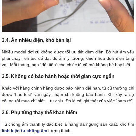
3.4. Ăn nhiều điện, khó bán lại
Nhiều model đời cũ không được tối ưu tiết kiệm điện. Bộ hút ẩm yếu
phải chạy liên tục để đạt độ ẩm lý tưởng, khiến hóa đơn điện tăng
vọt. Mỗi tháng, bạn “đốt tiền” cho chiếc tủ cũ mà không hề hay biết.
3.5. Không có bảo hành hoặc thời gian cực ngắn
Khác với hàng chính hãng được bảo hành dài hạn, tủ cũ thường chỉ
được “bao test” vài ngày, thậm chí không bảo hành. Khi xảy ra sự
cố, người mua chỉ biết… tự chịu. Đó là cái giá thật của việc “ham rẻ”.
3.6. Phụ tùng thay thế khan hiếm
Tủ chống ẩm thanh lý đặc biệt là hàng đã ngừng sản xuất, khó tìm
linh kiện tủ chống ẩm
tương thích.