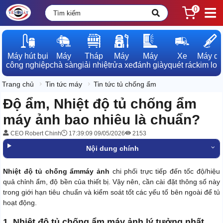
0
Máy hút bụi

Máy

Tháp

Máy

Máy

Xe

Máy dò

công nghiệp
chà sàn
giải nhiệt
rửa xe
đánh giày
quét rác
kim loạ
Trang chủ
Tin tức máy
Tin tức tủ chống ẩm
Độ ẩm, Nhiệt độ tủ chống ẩm
máy ảnh bao nhiêu là chuẩn?
CEO Robert Chinh
17:39:09 09/05/2026
2153
Nội dung chính
Nhiệt độ tủ chống ẩm
máy ảnh
chi phối trực tiếp đến tốc độ/hiệu
quả chỉnh ẩm, độ bền của thiết bị. Vậy nên, cần cài đặt thông số này
trong giới hạn tiêu chuẩn và kiểm soát tốt các yếu tố bên ngoài để tủ
hoạt động.
1. Nhiệt độ tủ chống ẩm máy ảnh lý tưởng nhất